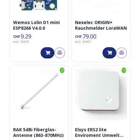
Wemos Lolin D1 mini
Nexelec ORIGIN+
ESP8266 V4.0.0
Rauchmelder LoraWAN
9.29
79.00
CHF
CHF
exkl. MWST
exkl. MWST
27
13
RAK 5dBi Fiberglas-
Elsys ERS2 lite
Antenne (863-870MHz)
Enviroment Umwelt