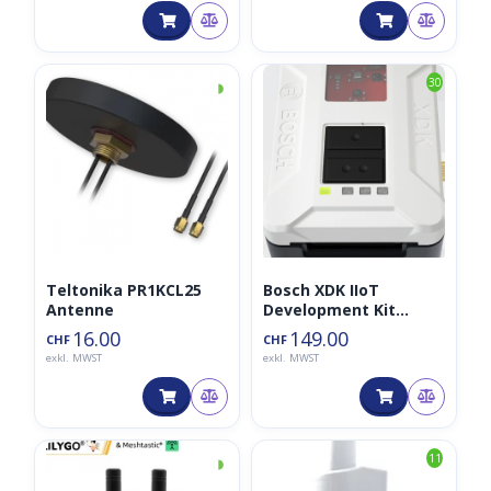
◑
30
Teltonika PR1KCL25
Bosch XDK IIoT
Antenne
Development Kit
(XDK110)
16.00
149.00
CHF
CHF
exkl. MWST
exkl. MWST
◑
11