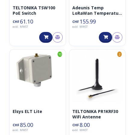
TELTONIKA TSW100
Adeunis Temp
PoE Switch
LoRaWan Temperatur
Sensor 868MHz (1x
61.10
155.99
CHF
CHF
intern, 1x extern, IP68)
exkl. MWST
exkl. MWST
10
2
Elsys ELT Lite
TELTONIKA PR1KRF30
WiFi Antenne
85.00
8.00
CHF
CHF
exkl. MWST
exkl. MWST