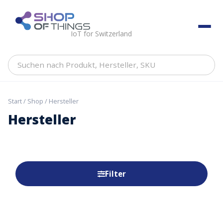
Skip
to
ShopOfThings
content
IoT for Switzerland
Suchen
nach
Produkt,
Hersteller,
Start
/
Shop
/ Hersteller
SKU
Hersteller
Filter