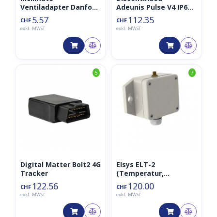
Ventiladapter Danfoss
Adeunis Pulse V4 IP68
RAVL M30 x 1.5
Impuls Interface
5.57
112.35
CHF
CHF
LoRaWan für 2 Zähler
exkl. MWST
exkl. MWST
868MHz
5
7
Digital Matter Bolt2 4G
Elsys ELT-2
Tracker
(Temperatur,
Feuchtigkeit,
122.56
120.00
CHF
CHF
Beschleunigung,
exkl. MWST
exkl. MWST
Luftdruck, 868MHz)