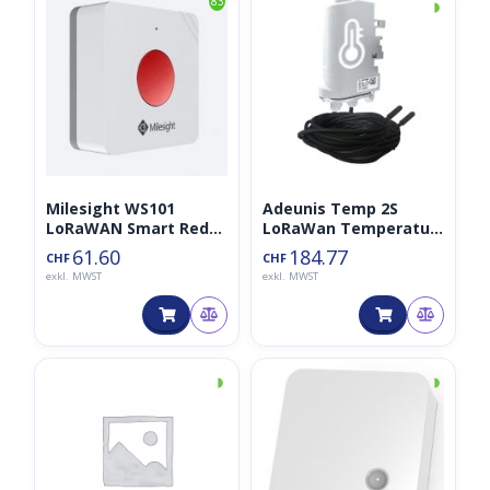
◑
83
Milesight WS101
Adeunis Temp 2S
LoRaWAN Smart Red
LoRaWan Temperatur
SOS Button
Sensor 868MHz
61.60
184.77
CHF
CHF
exkl. MWST
exkl. MWST
◑
◑