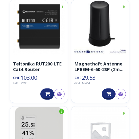
◑
◑
Teltonika RUT200 LTE
Magnethaft Antenne
Cat4 Router
LPBEM-6-60-2SP (2m
Kabel)
103.00
29.53
CHF
CHF
exkl. MWST
exkl. MWST
◑
8