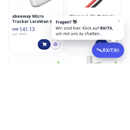
abeeway Micro
Wemos Lolin Batterie
Tracker LoraWan GPS
Kabel JST-PH 2P 10cm
Tracker V3
141.13
1.39
CHF
CHF
exkl. MWST
exkl. MWST
◑
◑
Digital Matter Griffin-
Adeunis Pulse NB-IoT /
Air Aviation Tracker
LTE-M
186.00
119.00
CHF
CHF