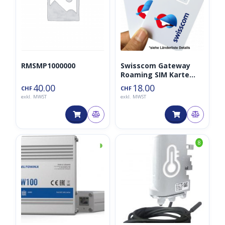
RMSMP1000000
Swisscom Gateway
Roaming SIM Karte
CH+EU+USA+Ca Trial 3
40.00
18.00
CHF
CHF
Monate
exkl. MWST
exkl. MWST
◑
8