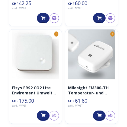
LoRaWAN Sensor
42.25
60.00
CHF
CHF
868MHz
exkl. MWST
exkl. MWST
3
1
Elsys ERS2 CO2 Lite
Milesight EM300-TH
Enviroment Umwelt
Temperatur- und
LoRaWAN Sensor
Luftfeuchtigkeitssens
175.00
61.60
CHF
CHF
868MHz
or IP67 LoRaWAN
exkl. MWST
exkl. MWST