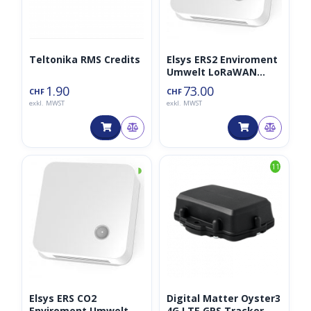
Teltonika RMS Credits
Elsys ERS2 Enviroment
Umwelt LoRaWAN
Sensor 868MHz
1.90
73.00
CHF
CHF
exkl. MWST
exkl. MWST
◑
11
Elsys ERS CO2
Digital Matter Oyster3
Enviroment Umwelt
4G LTE GPS Tracker