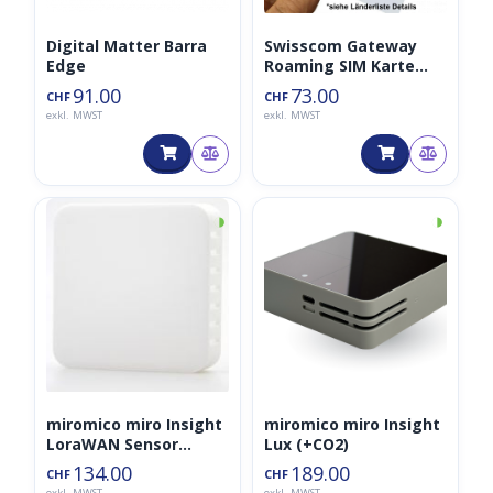
Digital Matter Barra
Swisscom Gateway
Edge
Roaming SIM Karte
CH+EU+USA+Ca
91.00
73.00
CHF
CHF
500MB/m für ein Jahr
exkl. MWST
exkl. MWST
◑
◑
miromico miro Insight
miromico miro Insight
LoraWAN Sensor
Lux (+CO2)
(+CO2)
134.00
189.00
CHF
CHF
exkl. MWST
exkl. MWST