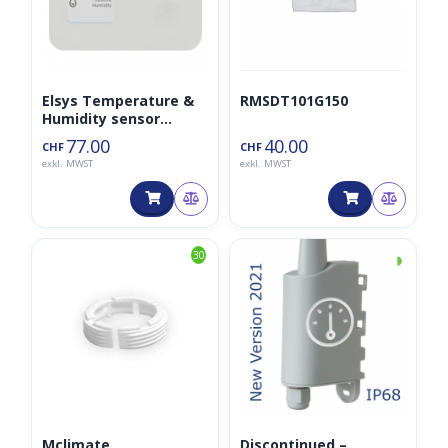
Elsys Temperature &
RMSDT101G150
Humidity sensor
Display
77.00
40.00
CHF
CHF
exkl. MWST
exkl. MWST
◑
30
Mclimate
Discontinued –