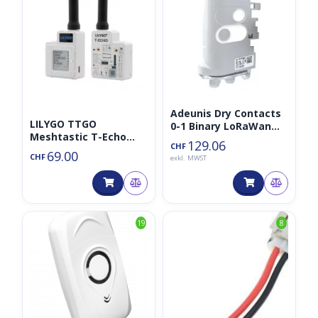
Adeunis Dry Contacts
LILYGO TTGO
0-1 Binary LoRaWan
Meshtastic T-Echo
Sensor/Aktor 868MHz
129.06
CHF
868MHz BME280
IP68
69.00
CHF
exkl. MWST
19
8