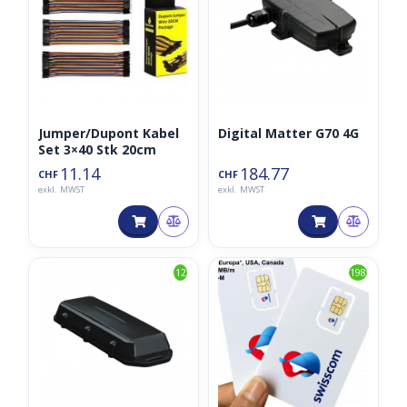
Jumper/Dupont Kabel
Digital Matter G70 4G
Set 3×40 Stk 20cm
11.14
184.77
CHF
CHF
exkl. MWST
exkl. MWST
12
198