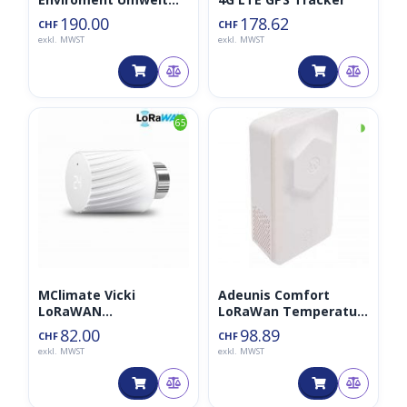
LoRaWAN Sensor
190.00
178.62
CHF
CHF
868MHz
exkl. MWST
exkl. MWST
◑
65
MClimate Vicki
Adeunis Comfort
LoRaWAN
LoRaWan Temperatur
Heizkörperthermostat
und Luftfeuchtigkeits
82.00
98.89
CHF
CHF
(Rugged)
Enviroment Sensor
exkl. MWST
exkl. MWST
868MHz