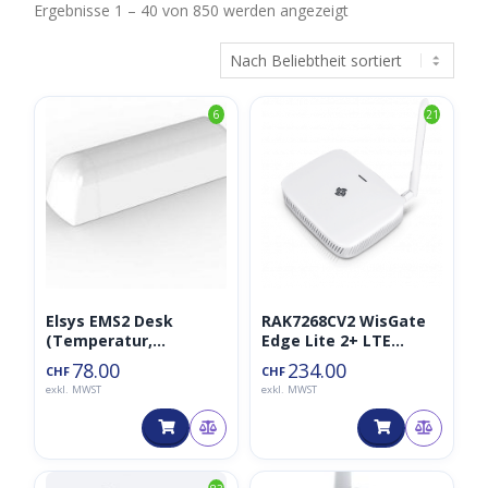
Nach
Ergebnisse 1 – 40 von 850 werden angezeigt
Beliebtheit
sortiert
6
21
Elsys EMS2 Desk
RAK7268CV2 WisGate
(Temperatur,
Edge Lite 2+ LTE
Belegung,
Gateway LoraWAN
78.00
234.00
CHF
CHF
Feuchtigkeit 868MHz)
868MHz
exkl. MWST
exkl. MWST