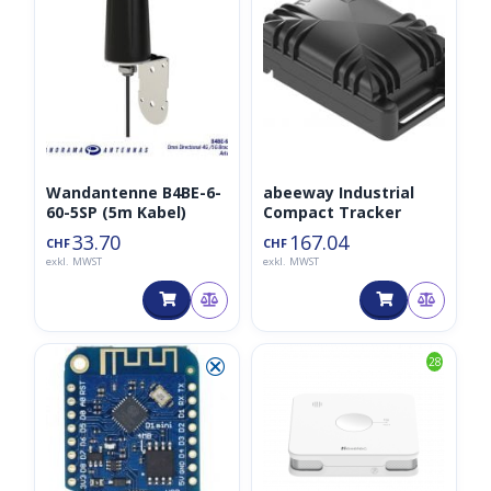
Wandantenne B4BE-6-
abeeway Industrial
60-5SP (5m Kabel)
Compact Tracker
33.70
167.04
CHF
CHF
exkl. MWST
exkl. MWST
⮿
28