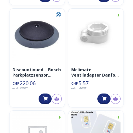
⮿
◑
Discountinued – Bosch
Mclimate
Parkplatzsensor
Ventiladapter Danfoss
TPS110 PLS LoRaWAN
RA M30 x 1.5
220.06
5.57
CHF
CHF
868MHz – Modell 2021
exkl. MWST
exkl. MWST
◑
◑