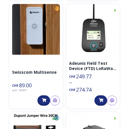
◑
2
Adeunis Field Test
Device (FTD) LoRaWan
Swisscom Multisense
868MHz Network
249.77
CHF
Tester (opt. inkl.
–
Swisscom
89.00
CHF
274.74
Konnektivität)
CHF
exkl. MWST
⮿
◑