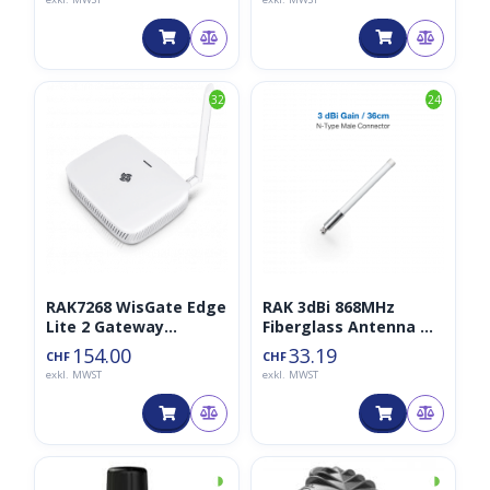
32
24
RAK7268 WisGate Edge
RAK 3dBi 868MHz
Lite 2 Gateway
Fiberglass Antenna N-
LoRaWan 868MHz
Type Connector
154.00
33.19
CHF
CHF
(RAK7268V2)
exkl. MWST
exkl. MWST
◑
◑