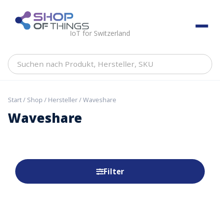
Skip
to
ShopOfThings
content
IoT for Switzerland
Suchen
nach
Produkt,
Hersteller,
Start
/
Shop
/
Hersteller
/ Waveshare
SKU
Waveshare
Filter