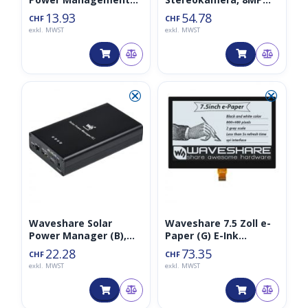
Modul, für 6V~24V
Binokulares
13.93
54.78
CHF
CHF
Solarpanel
Kameramodul,
exkl. MWST
exkl. MWST
Tiefensicht
⮿
⮿
Waveshare Solar
Waveshare 7.5 Zoll e-
Power Manager (B),
Paper (G) E-Ink
inkl. 10000mAh Akku
Volllaminiertes
22.28
73.35
CHF
CHF
Display, 800×480,
exkl. MWST
exkl. MWST
Schwarz / Weiß, SPI,
ohne PCB