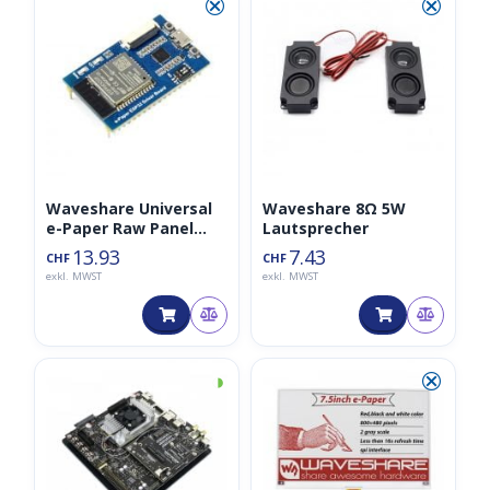
⮿
⮿
Waveshare Universal
Waveshare 8Ω 5W
e-Paper Raw Panel
Lautsprecher
Treiber Board, ESP32
13.93
7.43
CHF
CHF
WiFi / Bluetooth
exkl. MWST
exkl. MWST
Wireless
◑
⮿