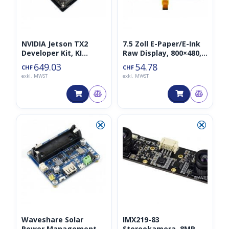
NVIDIA Jetson TX2
7.5 Zoll E-Paper/E-Ink
Developer Kit, KI
Raw Display, 800×480,
Supercomputer-on-a-
Rot/Schwarz/Weiß, SPI
649.03
54.78
CHF
CHF
module
exkl. MWST
exkl. MWST
⮿
⮿
Waveshare Solar
IMX219-83
Power Management
Stereokamera, 8MP