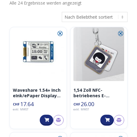
Nach
Alle 24 Ergebnisse werden angezeigt
Beliebtheit
sortiert
⮿
⮿
Waveshare 1.54» Inch
1,54 Zoll NFC-
eInk/ePaper Display
betriebenes E-
200×200, schwarz-
Paper/E-Ink Tag, keine
17.64
26.00
CHF
CHF
weiss, Partial Refresh
Batterie, kabellose
exkl. MWST
exkl. MWST
Stromversorgung