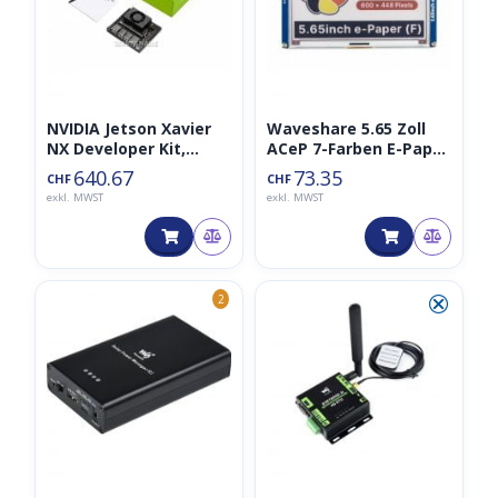
NVIDIA Jetson Xavier
Waveshare 5.65 Zoll
NX Developer Kit,
ACeP 7-Farben E-Paper
kleiner KI
E-Ink Display Modul,
640.67
73.35
CHF
CHF
Supercomputer für
600×448 Pixel
exkl. MWST
exkl. MWST
Edge Computing
⮿
2