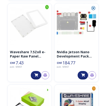
⮿
5
Waveshare 7.5Zoll e-
Nvidia Jetson Nano
Paper Raw Panel
Development Pack
Gehäuse
(Typ B 4GB), inkl.
7.43
184.77
CHF
CHF
Kamera, SD-Karte,
exkl. MWST
exkl. MWST
Stromadapter
◑
1