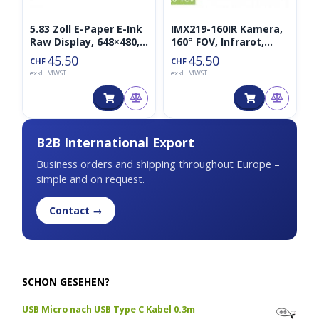
5.83 Zoll E-Paper E-Ink
IMX219-160IR Kamera,
Raw Display, 648×480,
160° FOV, Infrarot,
Schwarz / Weiß, SPI,
geeignet für Jetson
45.50
45.50
CHF
CHF
ohne PCB
Nano
exkl. MWST
exkl. MWST
B2B International Export
Business orders and shipping throughout Europe –
simple and on request.
Contact →
SCHON GESEHEN?
USB Micro nach USB Type C Kabel 0.3m