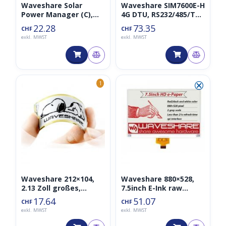
Waveshare Solar
Waveshare SIM7600E-H
Power Manager (C),
4G DTU, RS232/485/TTL
exkl. 3x 18650 Akkus
zu 4G LTE, GNSS
22.28
73.35
CHF
CHF
exkl. MWST
exkl. MWST
⮿
1
Waveshare 212×104,
Waveshare 880×528,
2.13 Zoll großes,
7.5inch E-Ink raw
flexibles E-Ink-
Display, rot / schwarz /
17.64
51.07
CHF
CHF
Rohdisplay
weiß dreifarbig
exkl. MWST
exkl. MWST