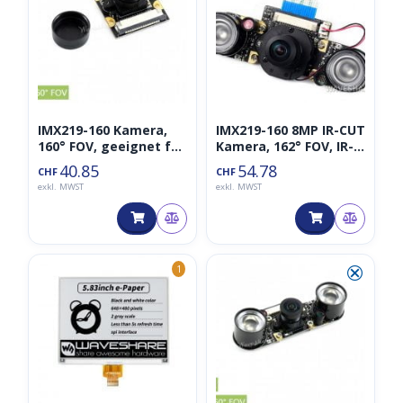
IMX219-160 Kamera,
IMX219-160 8MP IR-CUT
160° FOV, geeignet für
Kamera, 162° FOV, IR-
Jetson Nano
CUT Infrarot, geeignet
40.85
54.78
CHF
CHF
für Jetson Nano /
exkl. MWST
exkl. MWST
Compute Module
⮿
1