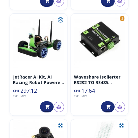
⮿
2
JetRacer AI Kit, AI
Waveshare Isolierter
Racing Robot Powered
RS232 TO RS485
by Nvidia Jetson Nano
Konverter
297.12
17.64
CHF
CHF
Industriequalität
exkl. MWST
exkl. MWST
⮿
⮿