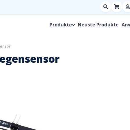
Suchen
nach
Produkt,
Produkte
Neuste Produkte
An
Hersteller,
SKU
sensor
Regensensor