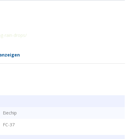
g-rain-drops/
anzeigen
Eiechip
FC-37