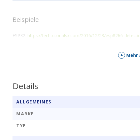
Beispiele
ESP32:
https://techtutorialsx.com/2016/12/23/esp8266-detectin
+
Mehr 
Details
ALLGEMEINES
MARKE
TYP