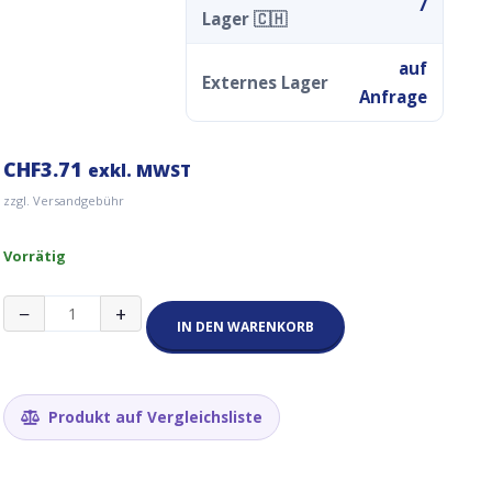
7
Lager 🇨🇭
auf
Externes Lager
Anfrage
CHF
3.71
exkl. MWST
zzgl. Versandgebühr
Vorrätig
FC-
−
+
37
IN DEN WARENKORB
Regendetektor
Regensensor
Menge
Produkt auf Vergleichsliste