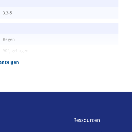
3.3-5
Regen
90°
gebogen
,
4
anzeigen
analog
digital
,
Ressourcen