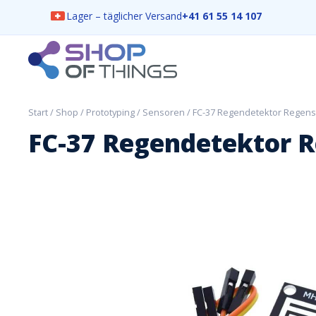
Lager – täglicher Versand
+41 61 55 14 107
Skip
to
content
ShopOfThings
Start
/
Shop
/
Prototyping
/
Sensoren
/ FC-37 Regendetektor Regen
FC-37 Regendetektor 