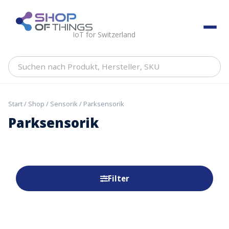
Skip
to
ShopOfThings
content
IoT for Switzerland
Suchen
nach
Produkt,
Hersteller,
Start
/
Shop
/
Sensorik
/ Parksensorik
SKU
Parksensorik
Filter