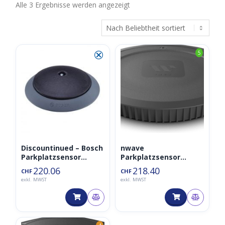
Nach
Alle 3 Ergebnisse werden angezeigt
Beliebtheit
sortiert
⮿
5
Discountinued – Bosch
nwave
Parkplatzsensor
Parkplatzsensor
TPS110 PLS LoRaWAN
Unterflur LoraWAN
220.06
218.40
CHF
CHF
868MHz – Modell 2021
exkl. MWST
exkl. MWST