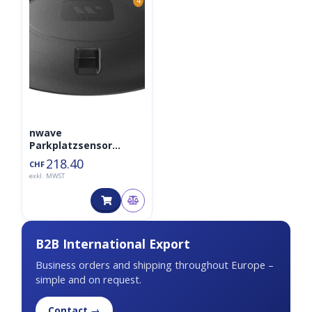
4
nwave
Parkplatzsensor
Surface Mount
218.40
CHF
LoraWAN
exkl. MWST
B2B International Export
Business orders and shipping throughout Europe –
simple and on request.
Contact →