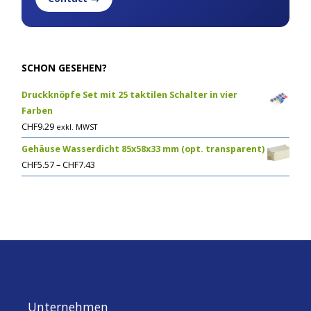
SCHON GESEHEN?
Druckknöpfe Set mit 25 taktilen Schalter in vier
Farben
CHF
9.29
exkl. MWST
Gehäuse Wasserdicht 85x58x33 mm (opt. transparent)
CHF
5.57
–
CHF
7.43
Unternehmen