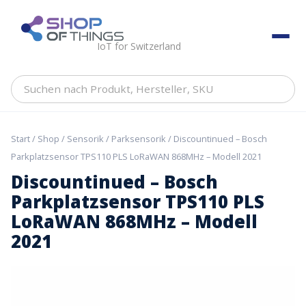
Skip
to
ShopOfThings
content
IoT for Switzerland
Suchen
nach
Produkt,
Hersteller,
Start
/
Shop
/
Sensorik
/
Parksensorik
/ Discountinued – Bosch
SKU
Parkplatzsensor TPS110 PLS LoRaWAN 868MHz – Modell 2021
Discountinued – Bosch
Parkplatzsensor TPS110 PLS
LoRaWAN 868MHz – Modell
2021