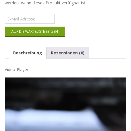
werden, wenn dieses Produkt verfügbar ist
Gib
deine
E-
AUF DIE WARTELISTE SETZEN
Mail-
Adresse
ein,
um
Beschreibung
Rezensionen (0)
auf
die
Warteliste
Video-Player
für
dieses
Produkt
zu
kommen