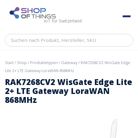
Skip
to
ShopOfThings
content
IoT for Switzerland
Suchen
nach
Produkt,
Hersteller,
Start
/
Shop
/
Produktetypen
/
Gateway
/ RAK7268CV2 WisGate Edge
SKU
Lite 2+ LTE Gateway LoraWAN 868MHz
RAK7268CV2 WisGate Edge Lite
2+ LTE Gateway LoraWAN
868MHz