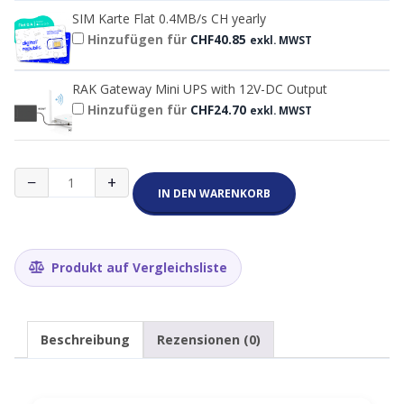
SIM Karte Flat 0.4MB/s CH yearly
Hinzufügen für
CHF
40.85
exkl. MWST
RAK Gateway Mini UPS with 12V-DC Output
Hinzufügen für
CHF
24.70
exkl. MWST
RAK7268CV2
−
+
WisGate
IN DEN WARENKORB
Edge
Lite
2+
LTE
Produkt auf Vergleichsliste
Gateway
LoraWAN
868MHz
Menge
Beschreibung
Rezensionen (0)