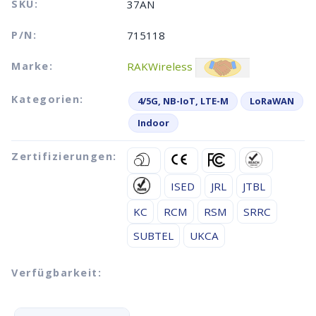
SKU:
37AN
P/N:
715118
Marke:
RAKWireless
Kategorien:
4/5G, NB-IoT, LTE-M
LoRaWAN
Indoor
Zertifizierungen:
ISED
JRL
JTBL
KC
RCM
RSM
SRRC
SUBTEL
UKCA
Verfügbarkeit: