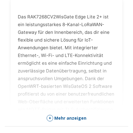
Das RAK7268CV2WisGate Edge Lite 2+ ist
ein leistungsstarkes 8-Kanal-LoRaWAN-
Gateway für den Innenbereich, das dir eine
flexible und sichere Lösung für IoT-
Anwendungen bietet. Mit integrierter
Ethernet-, Wi-Fi- und LTE-Konnektivität
ermöglicht es eine einfache Einrichtung und
zuverlässige Datenübertragung, selbst in
anspruchsvollen Umgebungen. Dank der
OpenWRT-basierten WisGateOS 2 Software
profitierst du von einer benutzerfreundlichen
Web-Oberfläche und erweiterten Funktionen
wie MQTT-Bridge mit TLS-Authentifizierung.
Ob für große Rollouts in der Industrie oder
+
Mehr anzeigen
Prototyping-Projekte – dieses Gateway
kombiniert Effizienz, Skalierbarkeit und