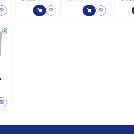
ACW-MR4
⮿
atu
kei