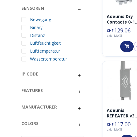
SENSOREN
Adeunis Dry
Bewegung
Contacts 0-1
Binary
Binary LoRa
129.06
CHF
Sensor/Aktor
Distanz
exkl. MWST
868MHz IP68
Luftfeuchtigkeit
Lufttemperatur
Wassertemperatur
IP CODE
FEATURES
MANUFACTURER
Adeunis
REPEATER v3
Sigfox RC1
117.00
COLORS
CHF
exkl. MWST