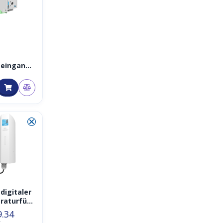
geingang
 oder 0-
CW-DINDA
⮿
digitaler
aturfühl
W-TM1D
9.34
T