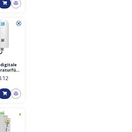
⮿
digitale
aturfühl
W-TM2D
8.12
T
◑