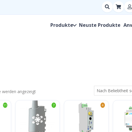
Suchen
nach
Produkt,
Produkte
Neuste Produkte
An
Hersteller,
SKU
Nach
se werden angezeigt
Beliebtheit
11
7
4
sortiert