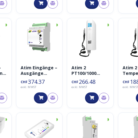
◑
◑
◑
-
Atim Eingänge –
Atim 2
Atim 2 
ens
Ausgänge
PT100/1000
Temper
cke
Trockenkontakt
Temperatursen
er AC
374.37
266.48
18
CHF
CHF
CHF
e / Dosierung
soren ACW-
exkl. MWST
exkl. MWST
exkl. MWS
ACW-DIND44
TM2P
◑
◑
◑