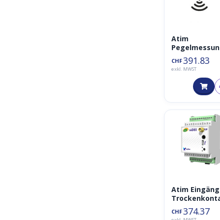
Atim
Pegelmessu
ACW-LVL
391.83
CHF
exkl. MWST
Atim Eingän
Trockenkont
e / Metering 
374.37
CHF
ACW-DIND80
exkl. MWST