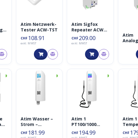
Atim Netzwerk-
Atim Sigfox
ng
Tester ACW-TST
Repeater ACW-
Atim
SF8-GW
108.91
209.00
CHF
CHF
Analo
exkl. MWST
exkl. MWST
4-20mA
10V A
◑
◑
◑
ge
Atim Wasser –
Atim 1
Atim 1 
akt
Strom –
PT100/1000
Temper
–
Gaszähler
Temperatursen
er AC
181.99
194.99
17
CHF
CHF
CHF
Überwachung
sor ACW-TM1P
exkl. MWST
exkl. MWST
exkl. MWS