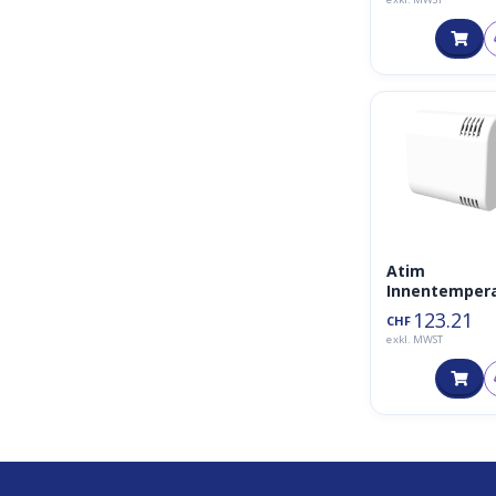
Atim
Innentemper
r und
123.21
CHF
Luftfeuchtig
exkl. MWST
t ACW-THM-I