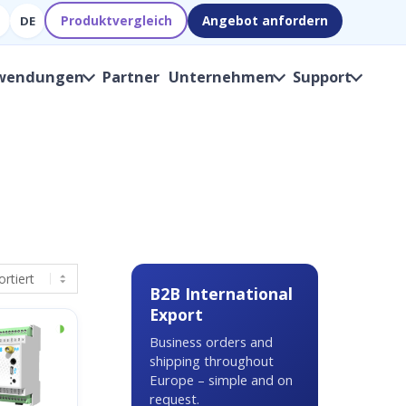
Produktvergleich
Angebot anfordern
DE
wendungen
Partner
Unternehmen
Support
B2B International
Export
◑
Business orders and
shipping throughout
Europe – simple and on
request.