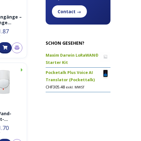
Contact →
ingänge –
nge
enkontakt
1.87
sierung
T
IND88
SCHON GESEHEN?
Maxim Darwin LoRaWAN®
Starter Kit
◑
Pocketalk Plus Voice AI
Translator (Pockettalk)
CHF
305.48
exkl. MWST
Wand-
t-
ionssens
1.70
–
T
R90-I