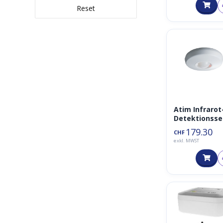
Reset
Atim Infrarot
Detektionss
or an der De
179.30
CHF
360° –
exkl. MWST
ACW/PIR360-I