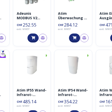
Adeunis
Atim
Atim E
MODBUS V2
Überwachung /
Ausgä
Wan
LoRaWan für
Fernsteuerung –
Trock
252.55
284.12
47
CHF
CHF
CHF
Modbus Slaves
2 digitale /
e / Do
exkl. MWST
exkl. MWST
exkl. MWS
868MHz
Metering-
ACW-D
Eingänge und 1
digitaler
Ausgang ACW-
DIND21
◑
◑
◑
Atim IP55 Wand-
Atim IP54 Wand-
Atim 
Infrarot-
Infrarot-
Infraro
Detektionssens
Detektionssens
Detekt
485.14
354.22
16
CHF
CHF
CHF
or 180° –
or 90° –
or 90° 
exkl. MWST
exkl. MWST
exkl. MWS
ACW/PIR180-O
ACW/PIR90-O
ACW/PI