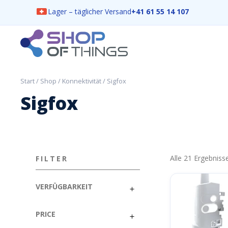
Lager – täglicher Versand
+41 61 55 14 107
Skip
to
content
ShopOfThings
Start
/
Shop
/
Konnektivität
/ Sigfox
Sigfox
Alle 21 Ergebnis
FILTER
VERFÜGBARKEIT
PRICE