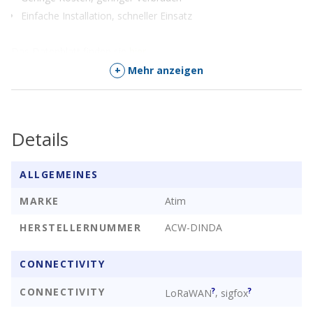
Einfache Installation, schneller Einsatz
Das Datenblatt finden sie
hier
.
+
Mehr anzeigen
Details
ALLGEMEINES
MARKE
Atim
HERSTELLERNUMMER
ACW-DINDA
CONNECTIVITY
CONNECTIVITY
?
?
,
LoRaWAN
sigfox