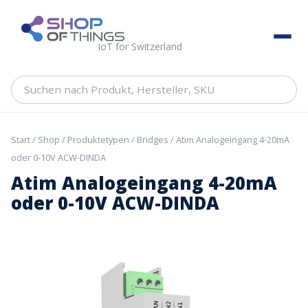
Skip
to
ShopOfThings
content
IoT for Switzerland
Suchen
nach
Produkt,
Hersteller,
Start
/
Shop
/
Produktetypen
/
Bridges
/ Atim Analogeingang 4-20mA
SKU
oder 0-10V ACW-DINDA
Atim Analogeingang 4-20mA
oder 0-10V ACW-DINDA