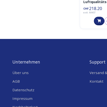
Luftqualitäts
Sensor
218.20
CHF
Temperatur,
exkl. MWST
Luftfeuchtig
t, CO2, VOC –
ACW/THAQ
Unternehmen
Support
Über uns
Versand 
AGB
Kontakt
Datenschutz
Impressum
Nachhaltigkeit