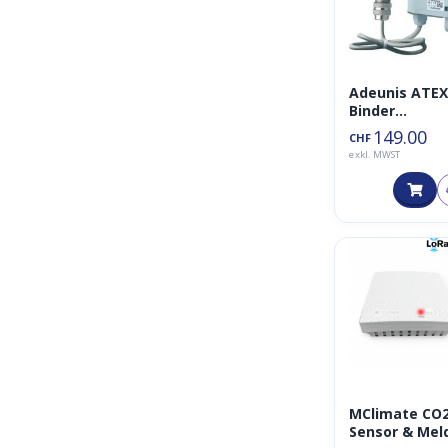
Adeunis ATE
Binder
connector
149.00
CHF
LoRaWan: pul
exkl. MWST
meter
MClimate CO
Sensor & Mel