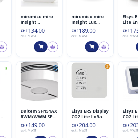
miromico miro
miromico miro
Elsys 
Insight
Insight Lux
Lite E
LoraWAN Sensor
(+CO2)
Umwel
134.00
189.00
17
CHF
CHF
CHF
(+CO2)
LoRaW
exkl. MWST
exkl. MWST
exkl. MWS
Hz
Sensor
◑
⮿
2
Daitem SH151AX
Elsys ERS Display
Elsys 
RWM/WWM SP
CO2 Lite LoRa
CO2 Li
funkvernetzt
868MHz
149.00
204.00
20
CHF
CHF
CHF
10J
exkl. MWST
exkl. MWST
exkl. MWS