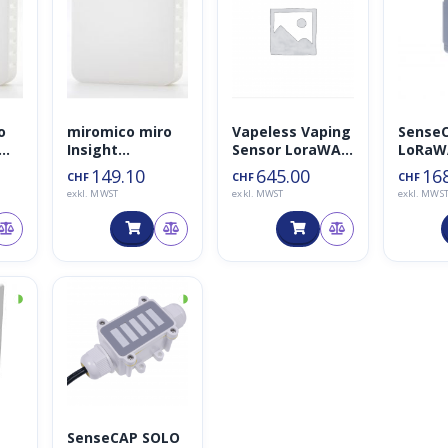
o
miromico miro
Vapeless Vaping
SenseC
Insight
Sensor LoraWAN
LoRaW
)
LoraWAN Sensor
868MHz
Tempe
149.10
645.00
16
CHF
CHF
CHF
(+Co2 und
und
exkl. MWST
exkl. MWST
exkl. MWS
Luftdruck)
Luftfe
tssens
◑
◑
SenseCAP SOLO