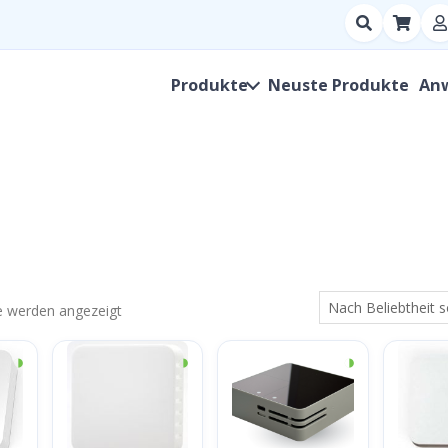
Suchen
nach
Produkt,
Produkte
Neuste Produkte
An
Hersteller,
SKU
Nach
se werden angezeigt
Beliebtheit
◑
◑
◑
sortiert