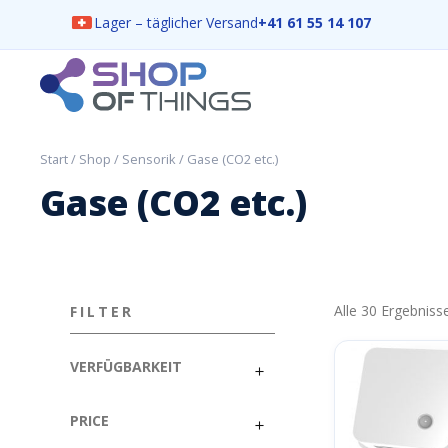
Lager – täglicher Versand
+41 61 55 14 107
Skip
to
content
ShopOfThings
Start
/
Shop
/
Sensorik
/ Gase (CO2 etc.)
Gase (CO2 etc.)
Alle 30 Ergebnis
FILTER
VERFÜGBARKEIT
PRICE