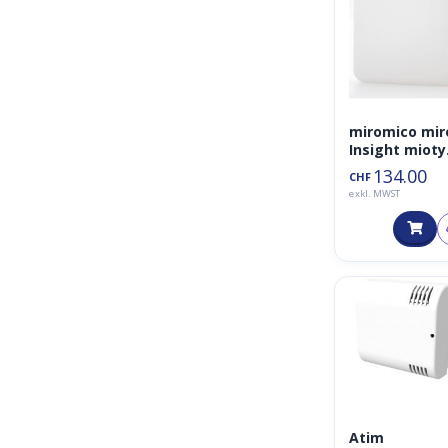
miromico mir
Insight mioty
Sensor (+CO2
134.00
CHF
exkl. MWST
Atim