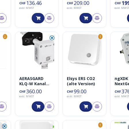
LoRaW
136.46
209.00
19
CHF
CHF
CHF
EU868
exkl. MWST
exkl. MWST
exkl. MWS
⮿
2
1
AERASGARD
Elsys ERS CO2
ngXDK 
KLQ-W Kanal
(alte Version)
NextG
Sensor VOC (0-
Industr
360.00
99.00
37
CHF
CHF
CHF
10 V / 4…20 mA)
Sensor
exkl. MWST
exkl. MWST
exkl. MWS
⮿
◑
1