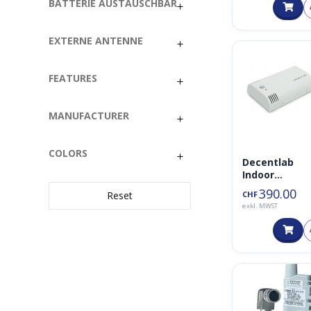
BATTERIE AUSTAUSCHBAR
EXTERNE ANTENNE
FEATURES
MANUFACTURER
COLORS
Decentlab
Indoor
Ambiance
390.00
Reset
CHF
Monitor
exkl. MWST
LoRaWAN
Enviroment
Sensor 868M
DL-IAM (CO2,
TVOC,
Bewegungsm
er, Temperat
Druck)