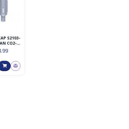
AP S2103-
AN CO2-,
ratur-
8.99
T
uchtigkei
or