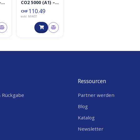
-
CO2 5000 (A1) –
NDIR CO2
110.49
CHF
Sensor,
exkl. MWST
kei
MODBUS-RTU
RS485 & SDI-12
Ressourcen
& Rückgabe
Partner werden
Blog
Katalog
Newsletter