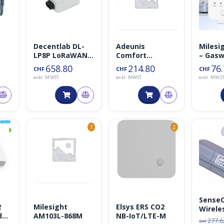
X
Decentlab DL-
Adeunis
Milesi
LP8P LoRaWAN
Comfort
– Gasw
Enviroment
Serenity (CO2,
für
658.80
214.80
76
CHF
CHF
CHF
se
Sensor 868MHz
VOC)
Wohng
exkl. MWST
exkl. MWST
exkl. MWS
(CO2,
LoraW
Luftfeuchtigkei
t, Temperatur,
Druck)
Urspr
Aktue
◑
1
2
Preis
Preis
war:
ist:
CHF27
CHF19
Sense
2
Milesight
Elsys ERS CO2
Wirele
der
AM103L-868M
NB-IoT/LTE-M
Sensor
277.6
CHF