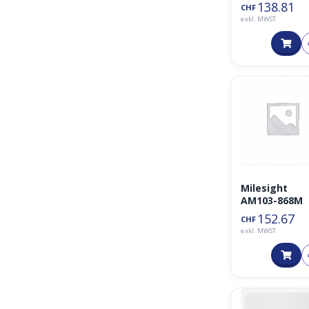
LoRaWAN
138.81
CHF
exkl. MWST
Milesight
AM103-868M
152.67
CHF
exkl. MWST