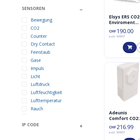
SENSOREN
Elsys ERS CO2
Bewegung
Enviroment
CO2
Umwelt
190.00
CHF
LoRaWAN
Counter
exkl. MWST
Sensor 868M
Dry Contact
Feinstaub
Gase
Impuls
Licht
Luftdruck
Luftfeuchtigkeit
Lufttemperatur
Rauch
Adeunis
Taster
Comfort CO2:
Indoor Air
IP CODE
VOC
216.99
CHF
Quality
exkl. MWST