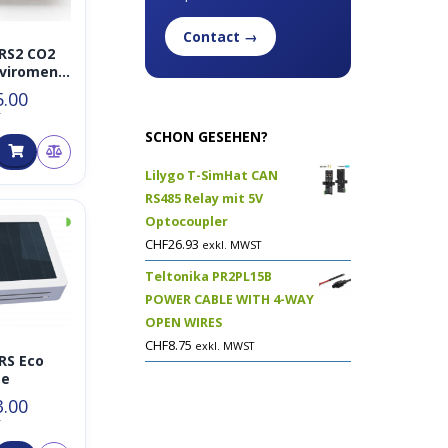
Contact →
ERS2 CO2
nviroment
t
5.00
AN
T
 868MHz
SCHON GESEHEN?
Lilygo T-SimHat CAN
RS485 Relay mit 5V
◑
Optocoupler
CHF
26.93
exkl. MWST
Teltonika PR2PL15B
POWER CABLE WITH 4-WAY
OPEN WIRES
CHF
8.75
exkl. MWST
ERS Eco
te
3.00
T