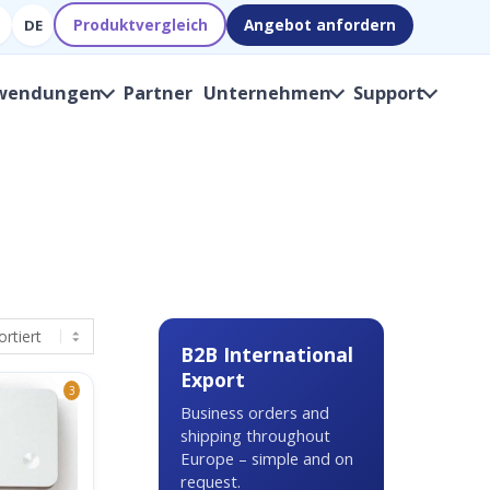
Produktvergleich
Angebot anfordern
DE
wendungen
Partner
Unternehmen
Support
B2B International
Export
3
Business orders and
shipping throughout
Europe – simple and on
request.