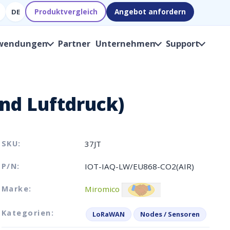
Produktvergleich
Angebot anfordern
DE
wendungen
Partner
Unternehmen
Support
nd Luftdruck)
SKU:
37JT
P/N:
IOT-IAQ-LW/EU868-CO2(AIR)
Marke:
Miromico
Kategorien:
LoRaWAN
Nodes / Sensoren