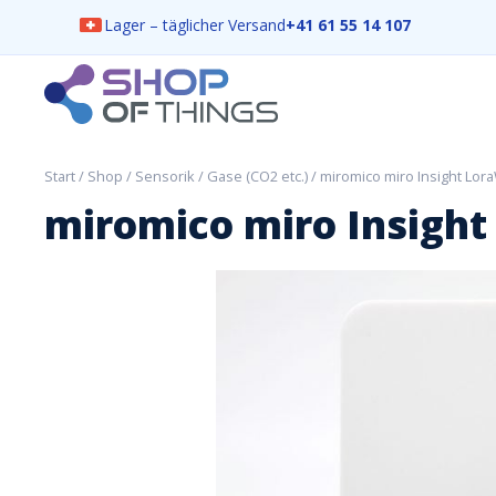
Lager – täglicher Versand
+41 61 55 14 107
Skip
to
content
ShopOfThings
Start
/
Shop
/
Sensorik
/
Gase (CO2 etc.)
/ miromico miro Insight Lor
miromico miro Insight