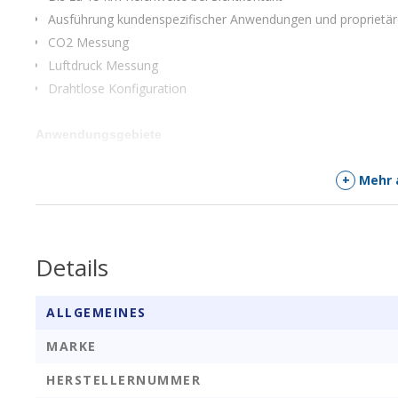
Ausführung kundenspezifischer Anwendungen und proprietär
CO2 Messung
Luftdruck Messung
Drahtlose Konfiguration
Anwendungsgebiete
IoT-Anwendungen mit niedriger Datenrate
+
Mehr 
Low Power RF-System
Drahtlose Benachrichtigung
Industrie- und Hausautomation
Details
Facility Management Dienstleistungen
ALLGEMEINES
Downlinks
MARKE
Downlink Encoder hier
HERSTELLERNUMMER