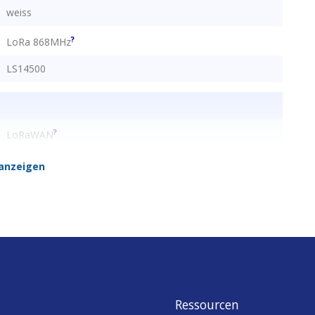
weiss
?
LoRa 868MHz
LS14500
?
LoRaWAN
anzeigen
86
86
25
Ressourcen
Schweiz