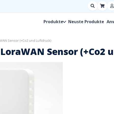
Suchen
nach
Produkt,
Produkte
Neuste Produkte
An
Hersteller,
SKU
aWAN Sensor (+Co2 und Luftdruck)
 LoraWAN Sensor (+Co2 u