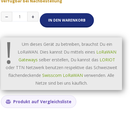
Verfügbar bei Nachbestellung
miromico
−
+
miro
IN DEN WARENKORB
Insight
LoraWAN
!
Sensor
(+Co2
Um dieses Gerät zu betreiben, brauchst Du ein
und
LoRaWAN. Dies kannst Du mittels eines
LoRaWAN
Luftdruck)
Menge
Gateways
selber erstellen, Du kannst das
LORIOT
oder TTN Netzwerk benutzen respektive das Schweizweit
flächendeckende
Swisscom LoRaWAN
verwenden. Alle
Netze sind bei uns käuflich.
Produkt auf Vergleichsliste