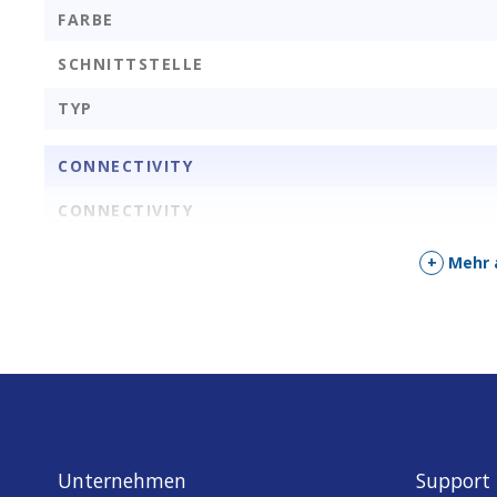
FARBE
SCHNITTSTELLE
TYP
CONNECTIVITY
CONNECTIVITY
+
Mehr 
MECHNICS/DESIGN
WIDTH (MM)
LENGTH (MM)
HEIGHT (MM)
HANDELSINFORMATIONEN
Unternehmen
Support
COO (COUNTRY OF ORIGIN)