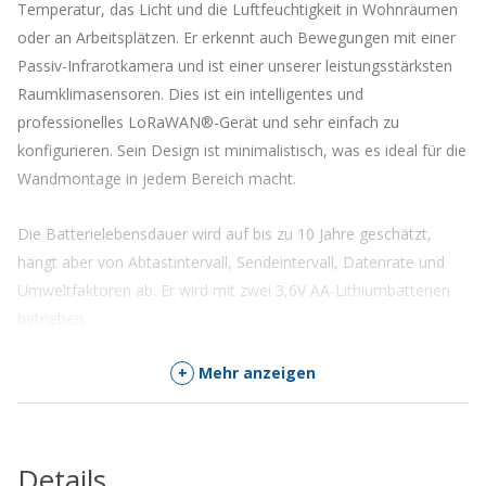
Temperatur, das Licht und die Luftfeuchtigkeit in Wohnräumen
oder an Arbeitsplätzen. Er erkennt auch Bewegungen mit einer
Passiv-Infrarotkamera und ist einer unserer leistungsstärksten
Raumklimasensoren. Dies ist ein intelligentes und
professionelles LoRaWAN®-Gerät und sehr einfach zu
konfigurieren. Sein Design ist minimalistisch, was es ideal für die
Wandmontage in jedem Bereich macht.
Die Batterielebensdauer wird auf bis zu 10 Jahre geschätzt,
hängt aber von Abtastintervall, Sendeintervall, Datenrate und
Umweltfaktoren ab. Er wird mit zwei 3,6V AA-Lithiumbatterien
betrieben.
+
Mehr anzeigen
Alle Sensoren sind mit NFC (
Near Field Communication
) zur
einfachen Konfiguration mit einem Android-Telefon
ausgestattet. Sie können die Abtastrate, Datenrate,
Verschlüsselungsschlüssel, Auslöser, Aktivierung und vieles
Details