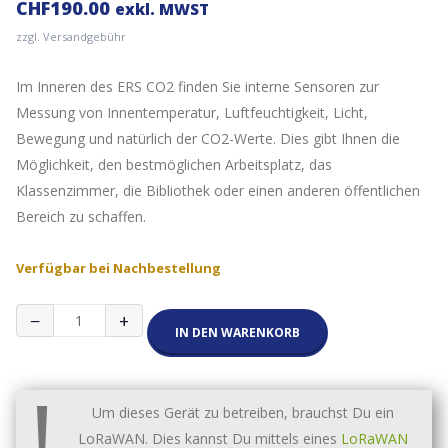
CHF
190.00
exkl. MWST
zzgl. Versandgebühr
Im Inneren des ERS CO2 finden Sie interne Sensoren zur
Messung von Innentemperatur, Luftfeuchtigkeit, Licht,
Bewegung und natürlich der CO2-Werte. Dies gibt Ihnen die
Möglichkeit, den bestmöglichen Arbeitsplatz, das
Klassenzimmer, die Bibliothek oder einen anderen öffentlichen
Bereich zu schaffen.
Verfügbar bei Nachbestellung
Elsys
−
+
ERS
IN DEN WARENKORB
CO2
Enviroment
!
Umwelt
LoRaWAN
Um dieses Gerät zu betreiben, brauchst Du ein
Sensor
LoRaWAN. Dies kannst Du mittels eines
LoRaWAN
868MHz