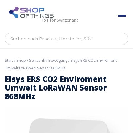
Skip
to
ShopOfThings
content
IoT for Switzerland
Suchen
nach
Produkt,
Hersteller,
Start
/
Shop
/
Sensorik
/
Bewegung
/ Elsys ERS CO2 Enviroment
SKU
Umwelt LoRaWAN Sensor 868MHz
Elsys ERS CO2 Enviroment
Umwelt LoRaWAN Sensor
868MHz