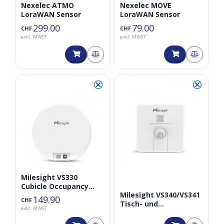
Nexelec ATMO
Nexelec MOVE
LoraWAN Sensor
LoraWAN Sensor
299.00
79.00
CHF
CHF
exkl. MWST
exkl. MWST
⮿
⮿
Milesight VS330
Cubicle Occupancy
Milesight VS340/VS341
Sensor
149.90
CHF
Tisch- und
exkl. MWST
Sitzbelegungssensor