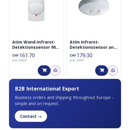
Atim Wand-Infrarot-
Atim Infrarot-
Detektionssensor 90°
Detektionssensor an
– ACW/PIR90-I
der Decke 360° –
161.70
179.30
CHF
CHF
ACW/PIR360-I
exkl. MWST
exkl. MWST
B2B International Export
Business orders and shipping throughout Europe –
simple and on request.
Contact →