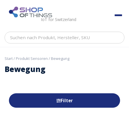
Skip
to
ShopOfThings
content
IoT for Switzerland
Suchen
nach
Produkt,
Hersteller,
Start
/ Produkt Sensoren / Bewegung
SKU
Bewegung
Filter