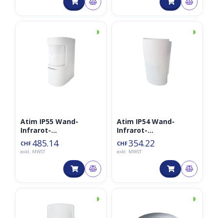
◑
◑
Atim IP55 Wand-
Atim IP54 Wand-
Infrarot-
Infrarot-
Detektionssensor 180°
Detektionssensor 90°
485.14
354.22
CHF
CHF
– ACW/PIR180-O
– ACW/PIR90-O
exkl. MWST
exkl. MWST
◑
◑