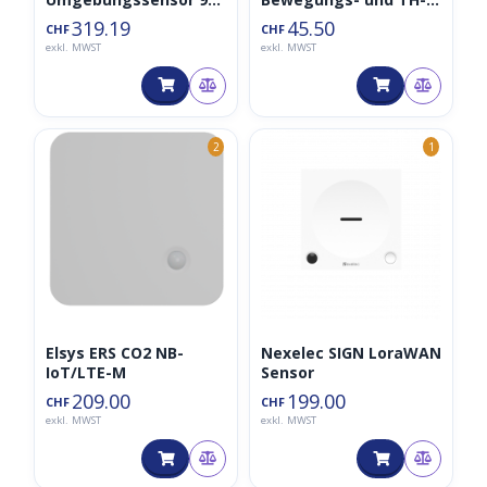
in-1 LoraWAN
Sensor
319.19
45.50
CHF
CHF
exkl. MWST
exkl. MWST
2
1
Elsys ERS CO2 NB-
Nexelec SIGN LoraWAN
IoT/LTE-M
Sensor
209.00
199.00
CHF
CHF
exkl. MWST
exkl. MWST