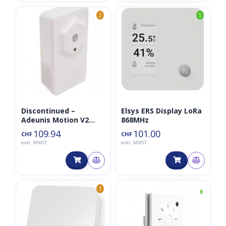
2
5
Discontinued –
Elsys ERS Display LoRa
Adeunis Motion V2
868MHz
LoRaWan
109.94
101.00
CHF
CHF
Bewegungssensor
exkl. MWST
exkl. MWST
868MHz
◑
1