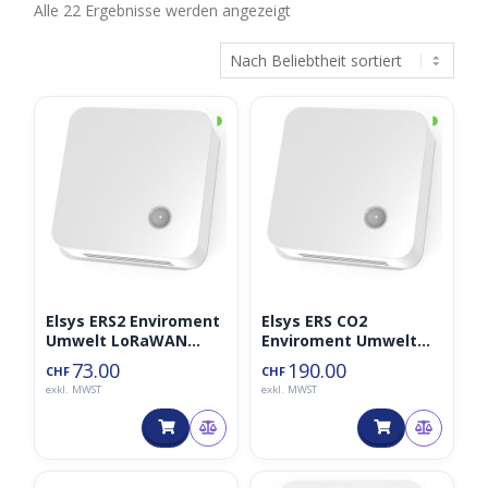
Nach
Alle 22 Ergebnisse werden angezeigt
Beliebtheit
sortiert
◑
◑
Elsys ERS2 Enviroment
Elsys ERS CO2
Umwelt LoRaWAN
Enviroment Umwelt
Sensor 868MHz
LoRaWAN Sensor
73.00
190.00
CHF
CHF
868MHz
exkl. MWST
exkl. MWST