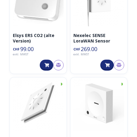
Elsys ERS CO2 (alte
Nexelec SENSE
Version)
LoraWAN Sensor
99.00
269.00
CHF
CHF
exkl. MWST
exkl. MWST
◑
◑