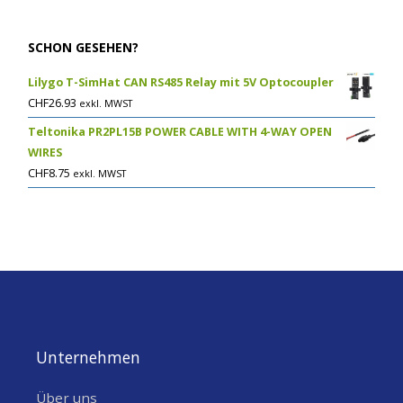
SCHON GESEHEN?
Lilygo T-SimHat CAN RS485 Relay mit 5V Optocoupler
CHF
26.93
exkl. MWST
Teltonika PR2PL15B POWER CABLE WITH 4-WAY OPEN
WIRES
CHF
8.75
exkl. MWST
Unternehmen
Über uns