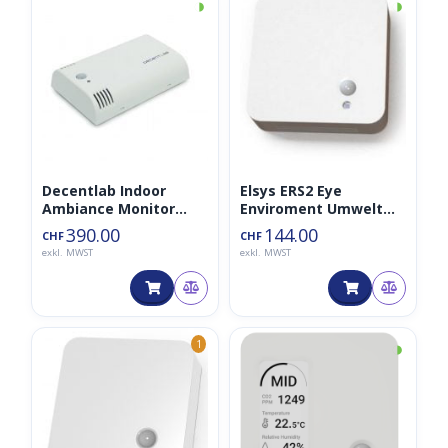
◑
◑
Decentlab Indoor
Elsys ERS2 Eye
Ambiance Monitor
Enviroment Umwelt
LoRaWAN Enviroment
LoRaWAN Sensor
390.00
144.00
CHF
CHF
Sensor 868MHz DL-IAM
868MHz
exkl. MWST
exkl. MWST
(CO2, TVOC,
Bewegungsmelder,
Temperatur, Druck)
◑
1