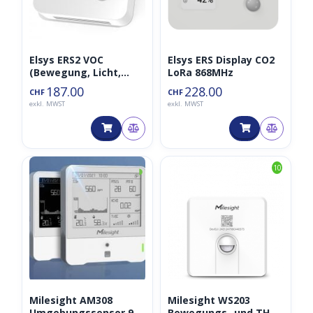
Elsys ERS2 VOC
Elsys ERS Display CO2
(Bewegung, Licht,
LoRa 868MHz
Feuchtigkeit,
187.00
228.00
CHF
CHF
Temperatur, 868 MHz)
exkl. MWST
exkl. MWST
◑
10
Milesight AM308
Milesight WS203
Umgebungssensor 9-
Bewegungs- und TH-