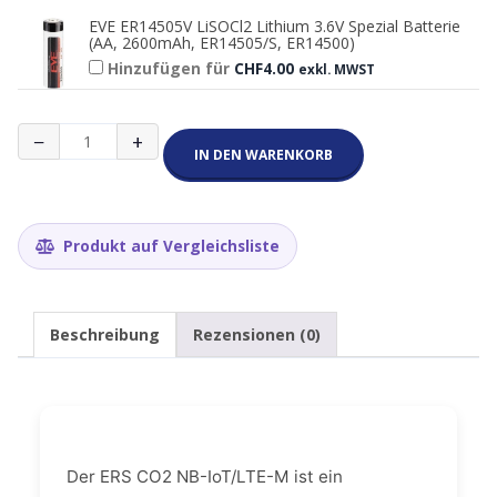
EVE ER14505V LiSOCl2 Lithium 3.6V Spezial Batterie
(AA, 2600mAh, ER14505/S, ER14500)
Hinzufügen für
CHF
4.00
exkl. MWST
Elsys
−
+
ERS
IN DEN WARENKORB
CO2
NB-
IoT/LTE-
M
Produkt auf Vergleichsliste
Menge
Beschreibung
Rezensionen (0)
Der ERS CO2 NB-IoT/LTE-M ist ein