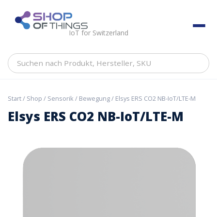
Skip
to
ShopOfThings
content
IoT for Switzerland
Suchen
nach
Produkt,
Hersteller,
Start
/
Shop
/
Sensorik
/
Bewegung
/ Elsys ERS CO2 NB-IoT/LTE-M
SKU
Elsys ERS CO2 NB-IoT/LTE-M