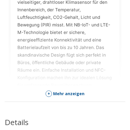
vielseitiger, drahtloser Klimasensor für den
Innenbereich, der Temperatur,
Luftfeuchtigkeit, CO2-Gehalt, Licht und
Bewegung (PIR) misst. Mit NB-IoT- und LTE-
M-Technologie bietet er sichere,
energieeffiziente Konnektivität und eine
Batterielaufzeit von bis zu 10 Jahren. Das
skandinavische Design fügt sich perfekt in
Büros, öffentliche Gebäude oder private
Räume ein. Einfache Installation und NFC-
Konfiguration machen ihn zur idealen Lösung
für umfassende Raumüberwachung.
+
Mehr anzeigen
Die Highlights des ERS CO2 NB-
IoT/LTE-M
Details
Präzise Messung von Temperatur,