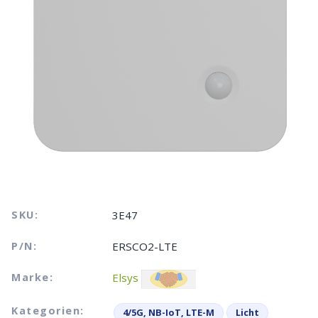
SKU:
3E47
P/N:
ERSCO2-LTE
Marke:
Elsys
Kategorien:
4/5G, NB-IoT, LTE-M
Licht