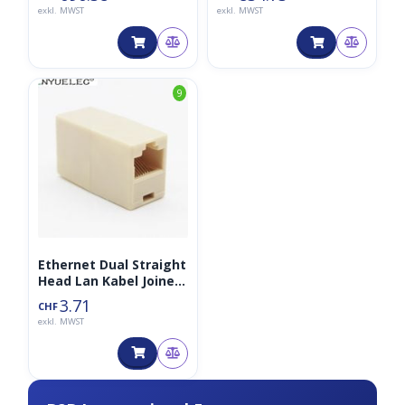
1115G4) von
exkl. MWST
exkl. MWST
Seeedstudio
9
Ethernet Dual Straight
Head Lan Kabel Joiner
Coupler RJ45
3.71
CHF
Extender/Kupplung
exkl. MWST
(schwarz)