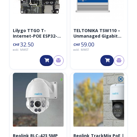
Lilygo TTGO T-
TELTONIKA TSW110 –
Internet-POE ESP32-
Unmanaged Gigabit
WROOM mit LAN
Switch 5 Ports
32.50
59.00
CHF
CHF
Adapter
exkl. MWST
exkl. MWST
Developmentmodul
◑
⮿
Reolink RLC-423 5MP
Reolink TrackMix PoE |