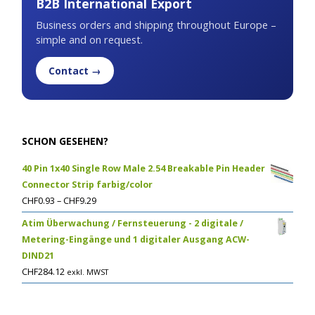
B2B International Export
Business orders and shipping throughout Europe –
simple and on request.
Contact →
SCHON GESEHEN?
40 Pin 1x40 Single Row Male 2.54 Breakable Pin Header
Connector Strip farbig/color
CHF
0.93
–
CHF
9.29
Atim Überwachung / Fernsteuerung - 2 digitale /
Metering-Eingänge und 1 digitaler Ausgang ACW-
DIND21
CHF
284.12
exkl. MWST