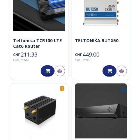
Teltonika TCR100 LTE
TELTONIKA RUTX50
Cat6 Router
211.33
449.00
CHF
CHF
exkl. MWST
exkl. MWST
⮿
1