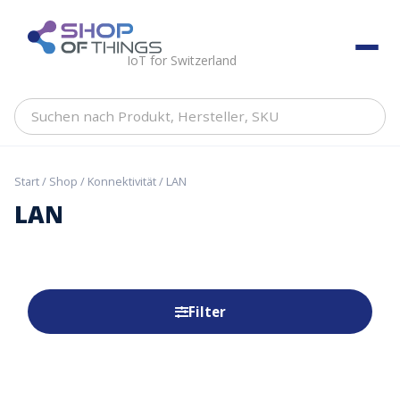
Skip
to
ShopOfThings
content
IoT for Switzerland
Suchen
nach
Produkt,
Hersteller,
Start
/
Shop
/
Konnektivität
/ LAN
SKU
LAN
Filter