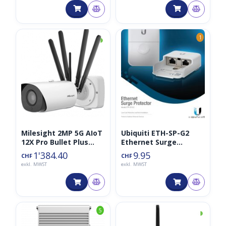
Erkennung)
◑
1
Milesight 2MP 5G AIoT
Ubiquiti ETH-SP-G2
12X Pro Bullet Plus
Ethernet Surge
Network Camera
Protector
1'384.40
9.95
CHF
CHF
exkl. MWST
exkl. MWST
◑
5