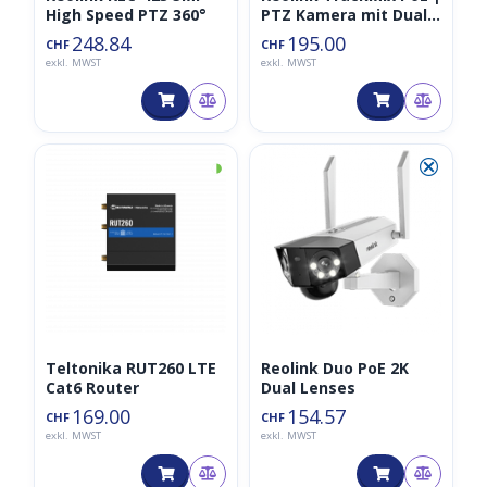
High Speed PTZ 360°
PTZ Kamera mit Dual
Tracking 4K
248.84
195.00
CHF
CHF
exkl. MWST
exkl. MWST
◑
⮿
Teltonika RUT260 LTE
Reolink Duo PoE 2K
Cat6 Router
Dual Lenses
169.00
154.57
CHF
CHF
exkl. MWST
exkl. MWST