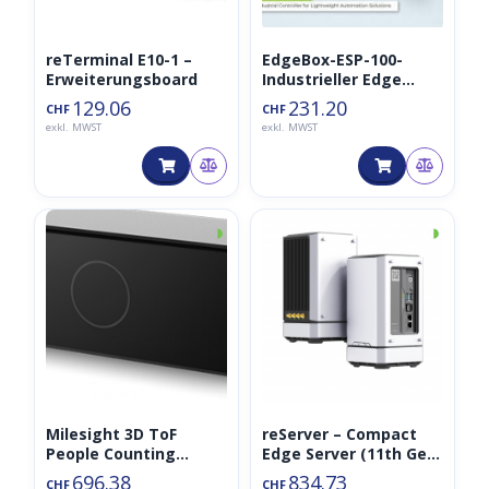
reTerminal E10-1 –
EdgeBox-ESP-100-
Erweiterungsboard
Industrieller Edge
Controller, WiFi, BLE,
129.06
231.20
CHF
CHF
4G LTE, DIO, AIO,
exkl. MWST
exkl. MWST
Ethernet, CAN, RS485
◑
◑
Milesight 3D ToF
reServer – Compact
People Counting
Edge Server (11th Gen
Sensor VS132 LoraWAN
Intel® Core™ i3
696.38
834.73
CHF
CHF