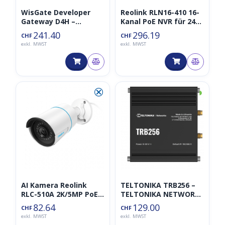
WisGate Developer
Reolink RLN16-410 16-
Gateway D4H –
Kanal PoE NVR für 24/7
RAK7248
kontinuierliche
241.40
296.19
CHF
CHF
Aufzeichnung
exkl. MWST
exkl. MWST
⮿
◑
AI Kamera Reolink
TELTONIKA TRB256 –
RLC-510A 2K/5MP PoE
TELTONIKA NETWORKS
Überwachungskamera
UAB
82.64
129.00
CHF
CHF
(Kamera mit Edge
exkl. MWST
exkl. MWST
Personen und Auto