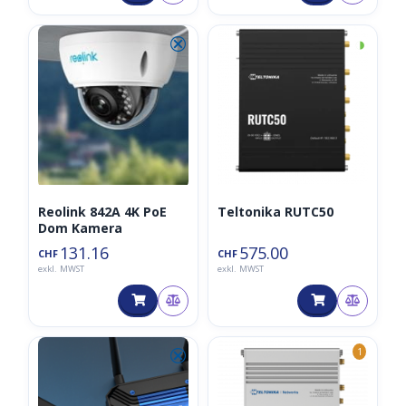
⮿
◑
Reolink 842A 4K PoE
Teltonika RUTC50
Dom Kamera
131.16
575.00
CHF
CHF
exkl. MWST
exkl. MWST
⮿
1