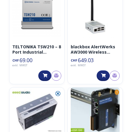
TELTONIKA TSW210 – 8
blackbox AlertWerks
Port Industrial
AW3000 Wireless
Unmanaged Switch 2
Gateway
69.00
649.03
CHF
CHF
SFP
exkl. MWST
exkl. MWST
⮿
1