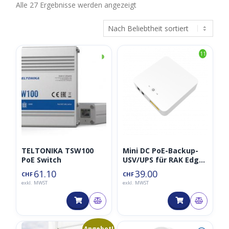
Nach
Alle 27 Ergebnisse werden angezeigt
Beliebtheit
sortiert
◑
11
TELTONIKA TSW100
Mini DC PoE-Backup-
PoE Switch
USV/UPS für RAK Edge
Gateway mit PoE-
61.10
39.00
CHF
CHF
Ausgang
exkl. MWST
exkl. MWST
Ursprünglicher
Aktueller
Angebot!