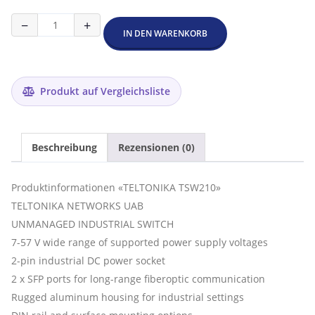
TELTONIKA
−
+
TSW210
IN DEN WARENKORB
-
8
Port
Industrial
Produkt auf Vergleichsliste
Unmanaged
Switch
2
SFP
Beschreibung
Rezensionen (0)
Menge
Produktinformationen «TELTONIKA TSW210»
TELTONIKA NETWORKS UAB
UNMANAGED INDUSTRIAL SWITCH
7-57 V wide range of supported power supply voltages
2-pin industrial DC power socket
2 x SFP ports for long-range fiberoptic communication
Rugged aluminum housing for industrial settings