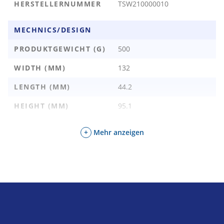
8
HERSTELLERNUMMER
TSW210000010
(RJ45):
NETZWERK PORTS POE:
Keine
MECHNICS/DESIGN
NETZWERK SPEED
PRODUKTGEWICHT (G)
500
10/100/1000
(MBPS):
WIDTH (MM)
132
STROMVERSORGUNG:
7-57V DC
LENGTH (MM)
44.2
HEIGHT (MM)
95.1
+
Mehr anzeigen