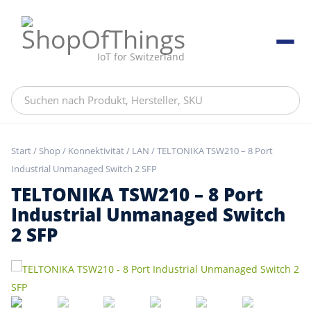
Skip
to
content
ShopOfThings
IoT for Switzerland
Suchen
nach
Produkt,
Hersteller,
Start
/
Shop
/
Konnektivität
/
LAN
/ TELTONIKA TSW210 – 8 Port
SKU
Industrial Unmanaged Switch 2 SFP
TELTONIKA TSW210 – 8 Port
Industrial Unmanaged Switch
2 SFP