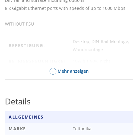
DIN rail and surface mounting options
8 x Gigabit Ethernet ports with speeds of up to 1000 Mbps
WITHOUT PSU
Desktop, DIN-Rail-Montage,
BEFESTIGUNG:
Wandmontage
BETRIEBSFEUCHTIGKEI
10% bis 90% nicht
T:
kondensierend
+
Mehr anzeigen
BETRIEBSTEMPERATUR:
-40 ℃ bis 75 ℃
EXTRA
Ja
Details
ERDUNGSANSCHLUSS:
IP STANDARD:
nicht spezifiziert
ALLGEMEINES
NETZWERK POE:
Passive PoE
MARKE
Teltonika
NETZWERK PORTS