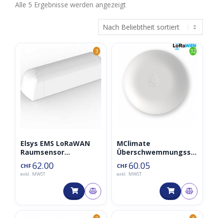
Nach
Alle 5 Ergebnisse werden angezeigt
Beliebtheit
sortiert
3
32
Elsys EMS LoRaWAN
MClimate
Raumsensor
Überschwemmungsse
(Temperatur,
nsor LoRaWAN
62.00
60.05
CHF
CHF
Feuchtigkeit,
exkl. MWST
exkl. MWST
Beschleunigung,
868MHz)