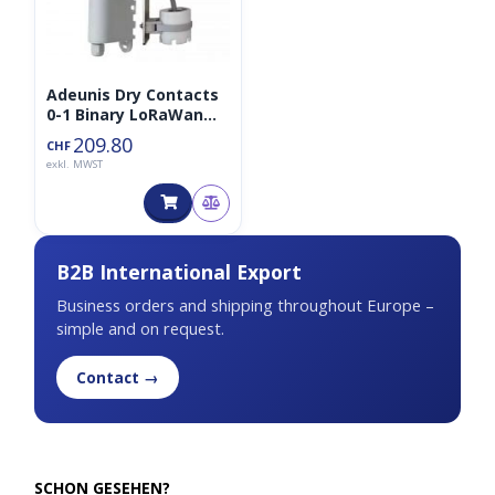
Adeunis Dry Contacts
0-1 Binary LoRaWan
Sensor 868MHz mit
209.80
CHF
Wasserlecksensor
exkl. MWST
B2B International Export
Business orders and shipping throughout Europe –
simple and on request.
Contact →
SCHON GESEHEN?