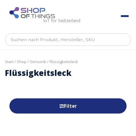
Skip
to
ShopOfThings
content
IoT for Switzerland
Suchen
nach
Produkt,
Hersteller,
Start
/
Shop
/
Sensorik
/ Flüssigkeitsleck
SKU
Flüssigkeitsleck
Filter