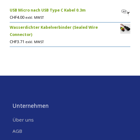
USB Micro nach USB Type C Kabel 0.3m
CHF
4.00
exkl. MWST
Wasserdichter Kabelverbinder (Sealed Wire
Connector)
CHF
3.71
exkl. MWST
Unternehmen
Über uns
AGB