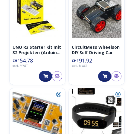
UNO R3 Starter Kit mit
CircuitMess Wheelson
32 Projekten (Arduino
DIY Self Driving Car
kompatibel)
54.78
91.92
CHF
CHF
exkl. MWST
exkl. MWST
⮿
⮿