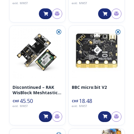
and ESP32 S3
exkl. MWST
exkl. MWST
⮿
⮿
Discontinued – RAK
BBC micro:bit V2
WisBlock Meshtastic
Starter Kit
45.50
18.48
CHF
CHF
exkl. MWST
exkl. MWST
3