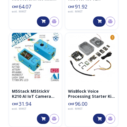
Remote 4DOF (Arduino
(Arduino IDE
64.07
91.92
CHF
CHF
IDE kompatibel)
kompatibel)
exkl. MWST
exkl. MWST
⮿
1
M5Stack M5StickV
WisBlock Voice
K210 AI IoT Camera
Processing Starter Kit
RISC-V OV7740
inkl. Gehäuse
31.94
96.00
CHF
CHF
exkl. MWST
exkl. MWST