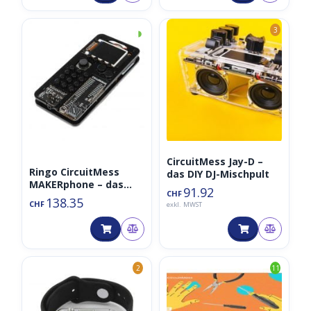
◑
3
CircuitMess Jay-D –
Ringo CircuitMess
das DIY DJ-Mischpult
MAKERphone – das
91.92
CHF
ESP32 STEM Do-it-
138.35
CHF
exkl. MWST
Yourself Handy
2
11