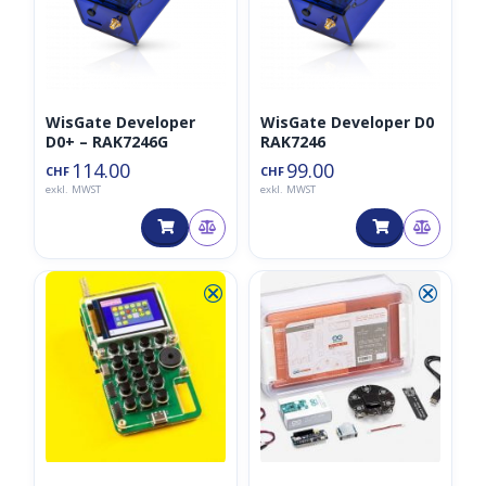
WisGate Developer
WisGate Developer D0
D0+ – RAK7246G
RAK7246
114.00
99.00
CHF
CHF
exkl. MWST
exkl. MWST
⮿
⮿