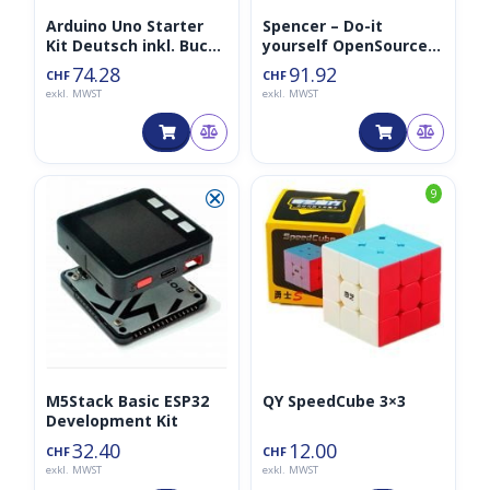
Arduino Uno Starter
Spencer – Do-it
Kit Deutsch inkl. Buch
yourself OpenSource
ab 8 Jahren
Voice Assistant von
74.28
91.92
CHF
CHF
CircuitMess
exkl. MWST
exkl. MWST
⮿
9
M5Stack Basic ESP32
QY SpeedCube 3×3
Development Kit
32.40
12.00
CHF
CHF
exkl. MWST
exkl. MWST