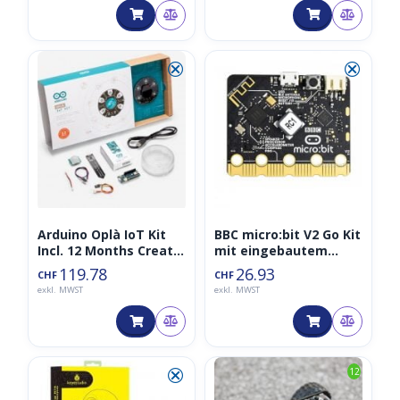
⮿
⮿
Arduino Oplà IoT Kit
BBC micro:bit V2 Go Kit
Incl. 12 Months Create
mit eingebautem
Maker Plan
Lautsprecher und
119.78
26.93
CHF
CHF
Mikrofon
exkl. MWST
exkl. MWST
⮿
12