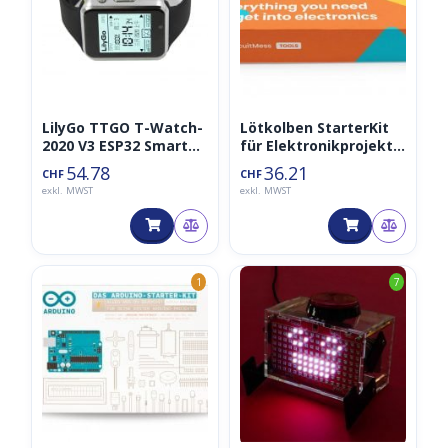
LilyGo TTGO T-Watch-
Lötkolben StarterKit
2020 V3 ESP32 Smart
für Elektronikprojekte
Watch
von CircuitMess
54.78
36.21
CHF
CHF
exkl. MWST
exkl. MWST
1
7