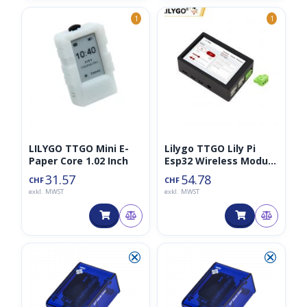
1
1
LILYGO TTGO Mini E-
Lilygo TTGO Lily Pi
Paper Core 1.02 Inch
Esp32 Wireless Modul
Wifi Bluetooth 3,5 Zoll
31.57
54.78
CHF
CHF
Display 5v Relais
exkl. MWST
exkl. MWST
Erweiterung
Entwicklungsboard für
Arduino
⮿
⮿