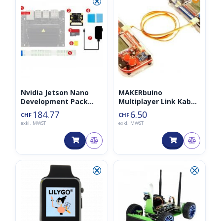
⮿
Nvidia Jetson Nano
MAKERbuino
Development Pack
Multiplayer Link Kabel
(Typ B 4GB), inkl.
I2C
184.77
6.50
CHF
CHF
Kamera, SD-Karte,
exkl. MWST
exkl. MWST
Stromadapter
⮿
⮿