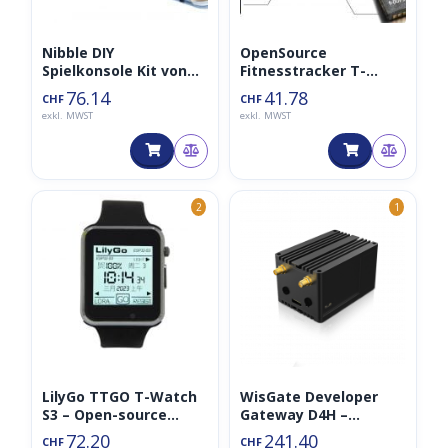
Nibble DIY
OpenSource
Spielkonsole Kit von
Fitnesstracker T-
CircuitMess inkl. Tools
Wristband ESP32
76.14
41.78
CHF
CHF
Starterset
LILYGO TTGO
exkl. MWST
exkl. MWST
(Gameconsole,
ESP8266)
2
1
LilyGo TTGO T-Watch
WisGate Developer
S3 – Open-source
Gateway D4H –
smartwatch with LoRa
RAK7248
72.20
241.40
CHF
CHF