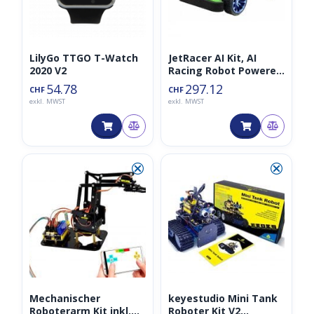
LilyGo TTGO T-Watch
JetRacer AI Kit, AI
2020 V2
Racing Robot Powered
by Nvidia Jetson Nano
54.78
297.12
CHF
CHF
exkl. MWST
exkl. MWST
⮿
⮿
Mechanischer
keyestudio Mini Tank
Roboterarm Kit inkl.
Roboter Kit V2