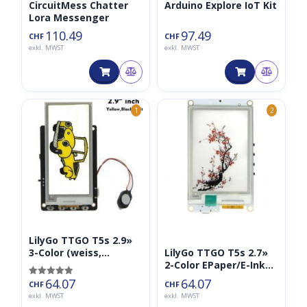
CircuitMess Chatter
Arduino Explore IoT Kit
Lora Messenger
110.49
97.49
CHF
CHF
exkl. MWST
exkl. MWST
1
2
LilyGo TTGO T5s 2.9»
LilyGo TTGO T5s 2.7»
3-Color (weiss,
2-Color EPaper/E-Ink
schwarz, gelb)
inkl. ESP32 und
EPaper/E-Ink inkl.
64.07
64.07
Bewertet mit
CHF
CHF
Mikrofon (Eink),
ESP32 und Mikrofon
5.00
exkl. MWST
exkl. MWST
von 5
MAX9835, ICS43434)
(Eink, MAX9835,