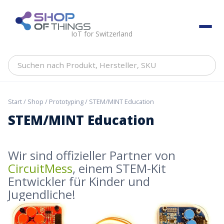
Skip
to
ShopOfThings
content
IoT for Switzerland
Suchen
nach
Produkt,
Hersteller,
Start
/
Shop
/
Prototyping
/ STEM/MINT Education
SKU
STEM/MINT Education
Wir sind offizieller Partner von
CircuitMess
, einem STEM-Kit
Entwickler für Kinder und
Jugendliche!