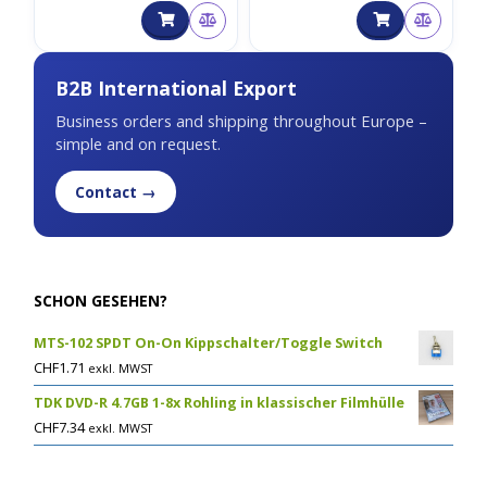
ICS43434)
B2B International Export
Business orders and shipping throughout Europe –
simple and on request.
Contact →
SCHON GESEHEN?
MTS-102 SPDT On-On Kippschalter/Toggle Switch
CHF
1.71
exkl. MWST
TDK DVD-R 4.7GB 1-8x Rohling in klassischer Filmhülle
CHF
7.34
exkl. MWST