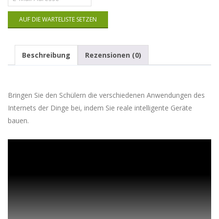
deine
E-
AUF DIE WARTELISTE SETZEN
Mail-
Adresse
ein,
um
Beschreibung
Rezensionen (0)
auf
die
Warteliste
für
Bringen Sie den Schülern die verschiedenen Anwendungen des
dieses
Produkt
Internets der Dinge bei, indem Sie reale intelligente Geräte
zu
bauen.
kommen