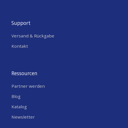
Das Explore IoT Kit – ein Lernkit, das für Schüler entwickelt
wurde, um zu lernen, wie man Objekte über digitale Dashboards
Support
fernsteuert und die Grundlagen des Internets der Dinge erlernt
Versand & Rückgabe
Wie ist das Explore IoT Kit aufgebaut?
Kontakt
Das Explore IoT Kit gliedert sich in eine Einführung in das
Internet der Dinge und zehn schrittweise, praxisnahe Aktivitäten.
Jede Aktivität enthält Lernziele, eine Einführung in neue
Ressourcen
Komponenten und Programmierkonzepte sowie eine Schritt-
für-Schritt-Anleitung zur Konfiguration der IoT-Cloud und zur
Partner werden
schrittweisen Erstellung von Code. In jeder Aktivität erstellen die
Blog
Schüler ein funktionales Projekt, mit dem sie verschiedene
Katalog
Experimente durchführen können. Am Ende jeder Aktivität
können die Schüler ihr Wissen auf die nächste Stufe bringen und
Newsletter
versuchen, eine offene Herausforderung zu lösen, indem sie das