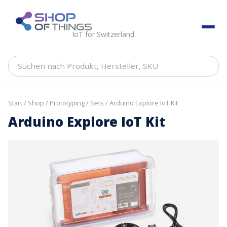
Skip
to
ShopOfThings
content
IoT for Switzerland
Suchen
nach
Produkt,
Hersteller,
Start
/
Shop
/
Prototyping
/
Sets
/ Arduino Explore IoT Kit
SKU
Arduino Explore IoT Kit