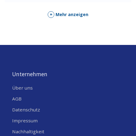
verpackt, ideal für die Lagerung und den jahrelangen Gebrauch.
+
Mehr anzeigen
Mit dem Kit erhalten die Schüler außerdem Zugang zu einer
Online-Plattform mit 10 spannenden Lernaktivitäten
, die
sie in die Kernkonzepte des IoT einführen und sie
herausfordern, reale Anwendungen zu bauen (siehe weitere
Details im Inhalt).
Mit einem Explore IoT Kit erhalten Sie ein
12-monatiges
Unternehmen
kostenloses Probeabonnement für den Arduino Create
Maker Plan
, das Premium-Abonnement für unsere Online-
Über uns
Codierplattform. Damit lernen die Schüler auch, Objekte mit
AGB
Arduino Create und seiner IoT-Cloud-Anwendung fernzusteuern.
Datenschutz
Mehr Infos unter: arduino.cc/education/explore-iot-kit
Impressum
Nachhaltigkeit
FAQ