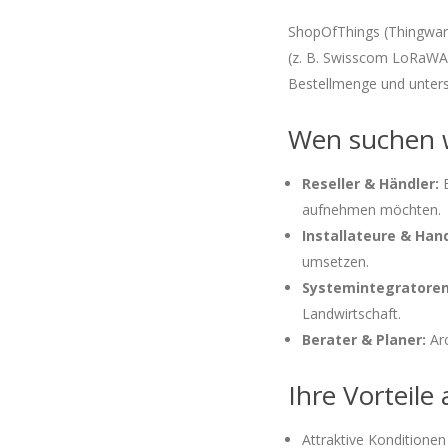
ShopOfThings (Thingware
(z. B. Swisscom LoRaWAN
Bestellmenge und unters
Wen suchen 
Reseller & Händler:
E
aufnehmen möchten.
Installateure & Han
umsetzen.
Systemintegratoren
Landwirtschaft.
Berater & Planer:
Arc
Ihre Vorteile 
Attraktive Konditione