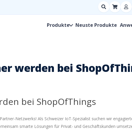
Suchen
nach
Produkt,
Produkte
Neuste Produkte
Anw
Hersteller,
SKU
ner werden bei ShopOfTh
rden bei ShopOfThings
 Partner-Netzwerks! Als Schweizer IoT-Spezialist suchen wir engagie
 gemeinsam smarte Lösungen für Privat- und Geschäftskunden umsetz