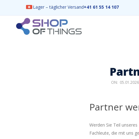
Lager – täglicher Versand
+41 61 55 14 107
Skip
to
content
ShopOfThings
Part
ON:
05.01.2026
Partner we
Werden Sie Teil unseres
Fachleute, die mit uns