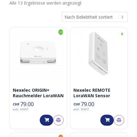
Nach
Alle 13 Ergebnisse werden angezeigt
Beliebtheit
sortiert
◑
28
Nexelec ORIGIN+
Nexelec REMOTE
Rauchmelder LoraWAN
LoraWAN Sensor
79.00
79.00
CHF
CHF
exkl. MWST
exkl. MWST