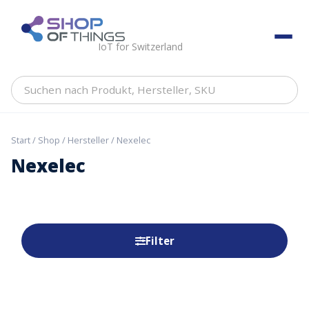
Skip
to
ShopOfThings
content
IoT for Switzerland
Suchen
nach
Produkt,
Hersteller,
Start
/
Shop
/
Hersteller
/ Nexelec
SKU
Nexelec
Filter