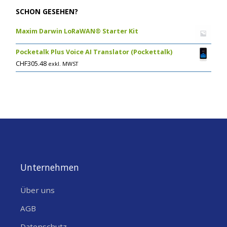
SCHON GESEHEN?
Maxim Darwin LoRaWAN® Starter Kit
Pocketalk Plus Voice AI Translator (Pockettalk)
CHF
305.48
exkl. MWST
Unternehmen
Über uns
AGB
Datenschutz