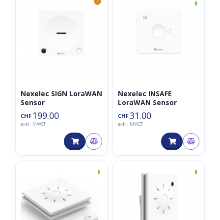
◑
1
Nexelec SIGN LoraWAN
Nexelec INSAFE
Sensor
LoraWAN Sensor
199.00
31.00
CHF
CHF
exkl. MWST
exkl. MWST
◑
◑