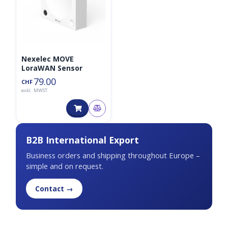
Nexelec MOVE
LoraWAN Sensor
79.00
CHF
exkl. MWST
B2B International Export
Business orders and shipping throughout Europe –
simple and on request.
Contact →