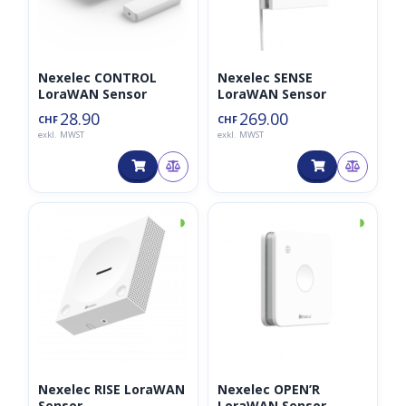
Nexelec CONTROL
Nexelec SENSE
LoraWAN Sensor
LoraWAN Sensor
28.90
269.00
CHF
CHF
exkl. MWST
exkl. MWST
◑
◑
Nexelec RISE LoraWAN
Nexelec OPEN’R
Sensor
LoraWAN Sensor