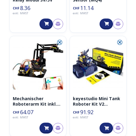
8.36
11.14
CHF
CHF
exkl. MWST
exkl. MWST
⮿
⮿
Mechanischer
keyestudio Mini Tank
Roboterarm Kit inkl.
Roboter Kit V2
Remote 4DOF (Arduino
(Arduino IDE
64.07
91.92
CHF
CHF
IDE kompatibel)
kompatibel)
exkl. MWST
exkl. MWST