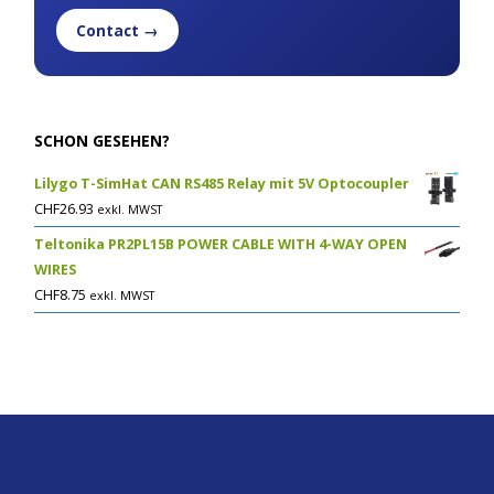
Contact →
SCHON GESEHEN?
Lilygo T-SimHat CAN RS485 Relay mit 5V Optocoupler
CHF
26.93
exkl. MWST
Teltonika PR2PL15B POWER CABLE WITH 4-WAY OPEN
WIRES
CHF
8.75
exkl. MWST