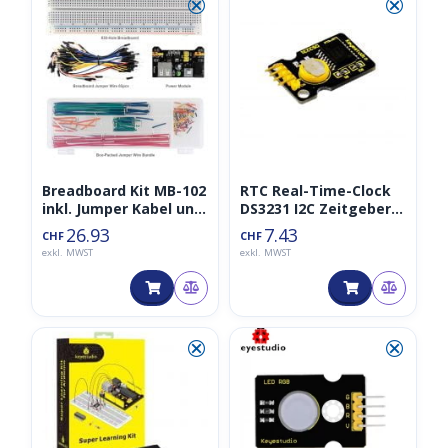
⮿
⮿
Breadboard Kit MB-102
RTC Real-Time-Clock
inkl. Jumper Kabel und
DS3231 I2C Zeitgeber
Verbindungskabel
inkl. Batterie
26.93
7.43
CHF
CHF
exkl. MWST
exkl. MWST
⮿
⮿