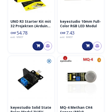
UNO R3 Starter Kit mit
keyestudio 10mm Full-
32 Projekten (Arduino
Color RGB LED Modul
kompatibel)
54.78
7.43
CHF
CHF
exkl. MWST
exkl. MWST
⮿
4
keyestudio Solid State
MQ-4 Methan CH4
Relay Modul 3V/5V
Sensor (MQ4)