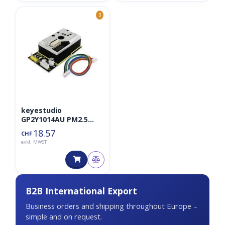
3
keyestudio
GP2Y1014AU PM2.5
Dust/Feinstaubsensor
18.57
CHF
exkl. MWST
B2B International Export
Business orders and shipping throughout Europe –
simple and on request.