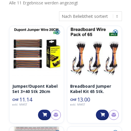
Nach
Alle 11 Ergebnisse werden angezeigt
Beliebtheit
sortiert
⮿
⮿
Jumper/Dupont Kabel
Breadboard Jumper
Set 3×40 Stk 20cm
Kabel Kit 65 Stk.
11.14
13.00
CHF
CHF
exkl. MWST
exkl. MWST