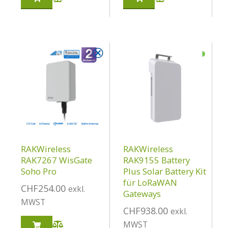
⮿
◑
RAKWireless
RAKWireless
RAK7267 WisGate
RAK9155 Battery
Soho Pro
Plus Solar Battery Kit
für LoRaWAN
CHF
254.00
exkl.
Gateways
MWST
CHF
938.00
exkl.
MWST