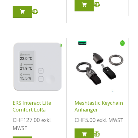
◑
10
ERS Interact Lite
Meshtastic Keychain
Comfort LoRa
Anhänger
CHF
127.00
CHF
5.00
exkl.
exkl. MWST
MWST