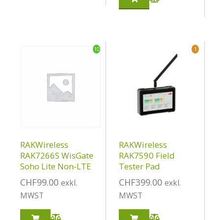
10
1
RAKWireless
RAKWireless
RAK7266S WisGate
RAK7590 Field
Soho Lite Non-LTE
Tester Pad
CHF
99.00
CHF
399.00
exkl.
exkl.
MWST
MWST