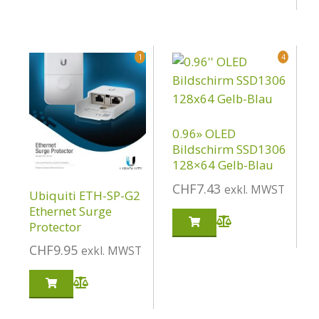
1
4
0.96» OLED
Bildschirm SSD1306
128×64 Gelb-Blau
CHF
7.43
exkl. MWST
Ubiquiti ETH-SP-G2
Ethernet Surge
Protector
CHF
9.95
exkl. MWST