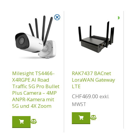
⮿
◑
Milesight TS4466-
RAK7437 BACnet
X4RGPE AI Road
LoraWAN Gateway
Traffic 5G Pro Bullet
LTE
Plus Camera – 4MP
CHF
469.00
exkl.
ANPR-Kamera mit
MWST
5G und 4X Zoom