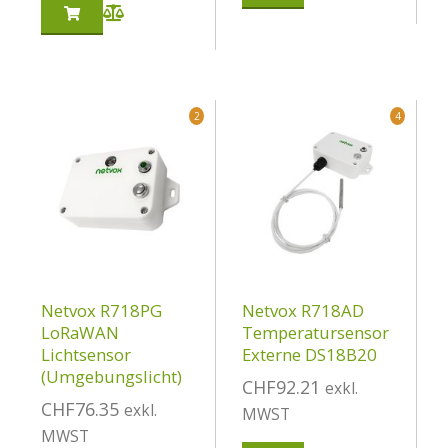
2
4
Netvox R718PG
Netvox R718AD
LoRaWAN
Temperatursensor
Lichtsensor
Externe DS18B20
(Umgebungslicht)
CHF
92.21
exkl.
CHF
76.35
exkl.
MWST
MWST