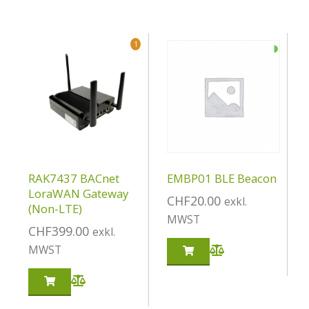
◑
1
RAK7437 BACnet
EMBP01 BLE Beacon
LoraWAN Gateway
CHF
20.00
exkl.
(Non-LTE)
MWST
CHF
399.00
exkl.
MWST