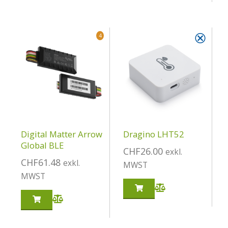
⮿
4
Digital Matter Arrow
Dragino LHT52
Global BLE
CHF
26.00
exkl.
CHF
61.48
exkl.
MWST
MWST