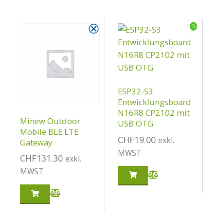
⮿
5
ESP32-S3
Entwicklungsboard
N16R8 CP2102 mit
Minew Outdoor
USB OTG
Mobile BLE LTE
CHF
19.00
exkl.
Gateway
MWST
CHF
131.30
exkl.
MWST