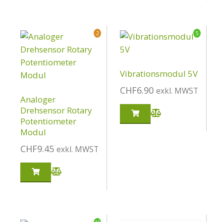
2
5
Vibrationsmodul 5V
CHF
6.90
exkl. MWST
Analoger
Drehsensor Rotary
Potentiometer
Modul
CHF
9.45
exkl. MWST