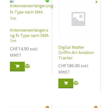
◑
10
Antennenverlängeru
ng N-Type nach SMA
1m
Digital Matter
CHF
14.90
exkl.
Griffin-Air Aviation
MWST
Tracker
CHF
186.00
exkl.
MWST
2
1