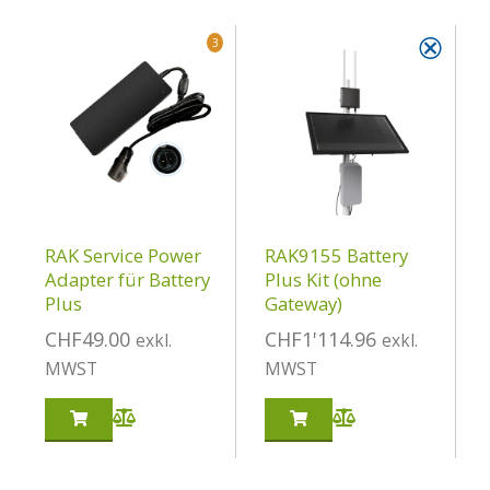
⮿
3
RAK Service Power
RAK9155 Battery
Adapter für Battery
Plus Kit (ohne
Plus
Gateway)
CHF
49.00
CHF
1'114.96
exkl.
exkl.
MWST
MWST