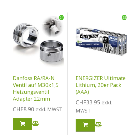
24
25
Danfoss RA/RA-N
ENERGIZER Ultimate
Ventil auf M30x1,5
Lithium, 20er Pack
Heizungsventil
(AAA)
Adapter 22mm
CHF
33.95
exkl.
CHF
8.90
exkl. MWST
MWST