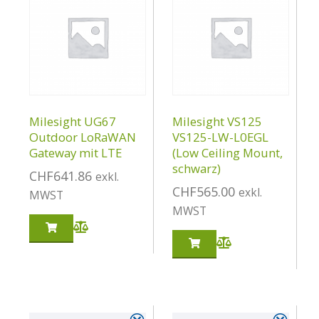
Milesight UG67
Milesight VS125
Outdoor LoRaWAN
VS125-LW-L0EGL
Gateway mit LTE
(Low Ceiling Mount,
schwarz)
CHF
641.86
exkl.
CHF
565.00
exkl.
MWST
MWST