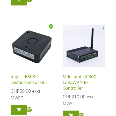
◑
6
Ingics iBS03R
Milesight UC300
Distanzsensor BLE
LoRaWAN IoT
Controller
CHF
59.90
exkl.
CHF
210.00
exkl.
MWST
MWST