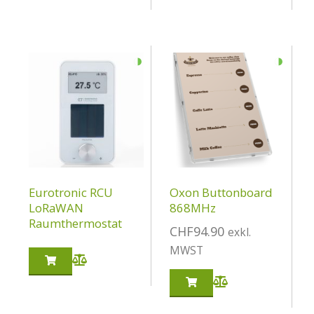
◑
◑
Eurotronic RCU
Oxon Buttonboard
LoRaWAN
868MHz
Raumthermostat
CHF
94.90
exkl.
MWST