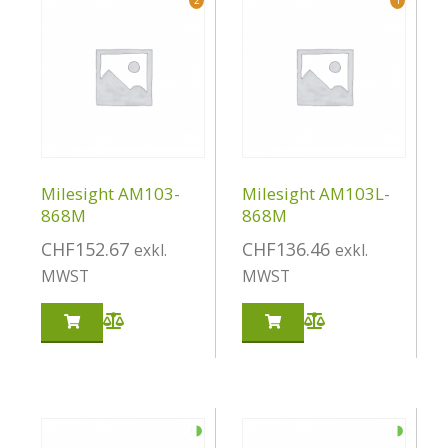
Milesight AM103-
Milesight AM103L-
868M
868M
CHF
152.67
CHF
136.46
exkl.
exkl.
MWST
MWST
◑
◑