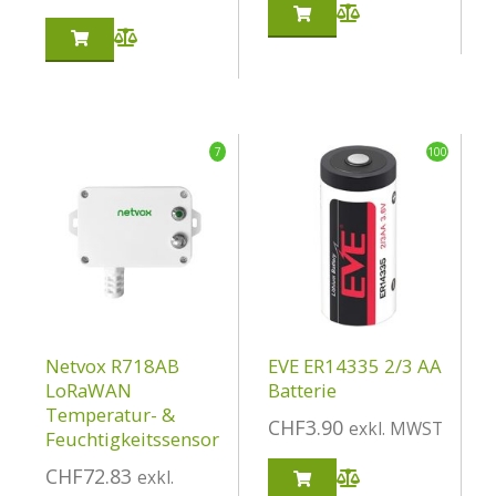
7
100
Netvox R718AB
EVE ER14335 2/3 AA
LoRaWAN
Batterie
Temperatur- &
CHF
3.90
exkl. MWST
Feuchtigkeitssensor
CHF
72.83
exkl.