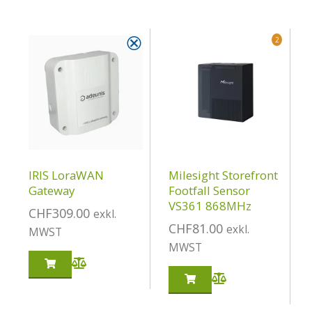
⮿
2
IRIS LoraWAN
Milesight Storefront
Gateway
Footfall Sensor
VS361 868MHz
CHF
309.00
exkl.
CHF
81.00
exkl.
MWST
MWST