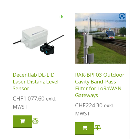
◑
⮿
Decentlab DL-LID
RAK-BPF03 Outdoor
Laser Distanz Level
Cavity Band-Pass
Sensor
Filter for LoRaWAN
Gateways
CHF
1'077.60
exkl.
CHF
224.30
exkl.
MWST
MWST