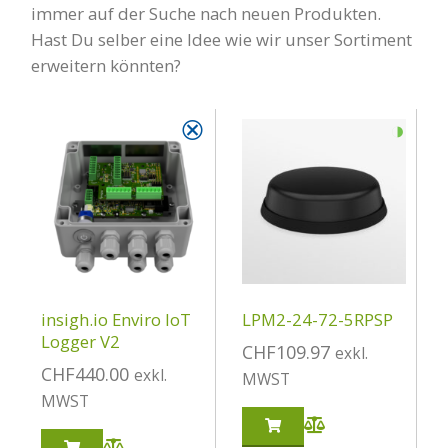
immer auf der Suche nach neuen Produkten.
Hast Du selber eine Idee wie wir unser Sortiment
erweitern könnten?
⮿
◑
insigh.io Enviro IoT
LPM2-24-72-5RPSP
Logger V2
CHF
109.97
exkl.
CHF
440.00
exkl.
MWST
MWST