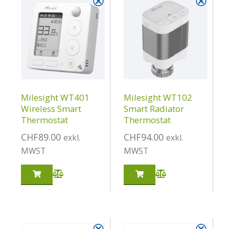
⮿
⮿
Milesight WT401
Milesight WT102
Wireless Smart
Smart Radiator
Thermostat
Thermostat
CHF
89.00
CHF
94.00
exkl.
exkl.
MWST
MWST
⮿
⮿