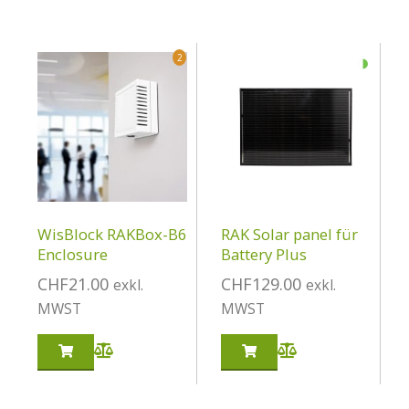
◑
2
WisBlock RAKBox-B6
RAK Solar panel für
Enclosure
Battery Plus
CHF
21.00
CHF
129.00
exkl.
exkl.
MWST
MWST