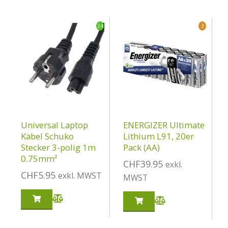
24
3
Universal Laptop
ENERGIZER Ultimate
Kabel Schuko
Lithium L91, 20er
Stecker 3-polig 1m
Pack (AA)
0.75mm²
CHF
39.95
exkl.
CHF
5.95
exkl. MWST
MWST