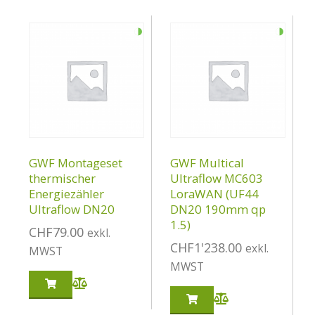
◑
◑
GWF Montageset
GWF Multical
thermischer
Ultraflow MC603
Energiezähler
LoraWAN (UF44
Ultraflow DN20
DN20 190mm qp
1.5)
CHF
79.00
exkl.
CHF
1'238.00
exkl.
MWST
MWST