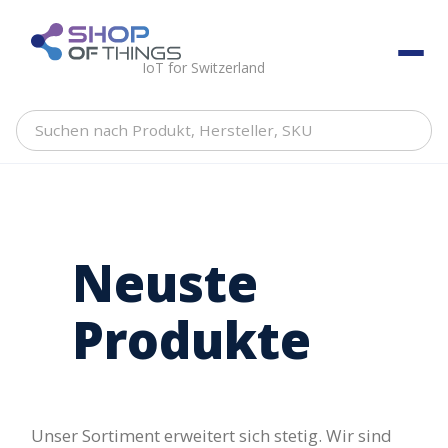
Skip
to
ShopOfThings
content
IoT for Switzerland
Suchen
nach
Produkt,
Hersteller,
SKU
Neuste
Produkte
Unser Sortiment erweitert sich stetig. Wir sind