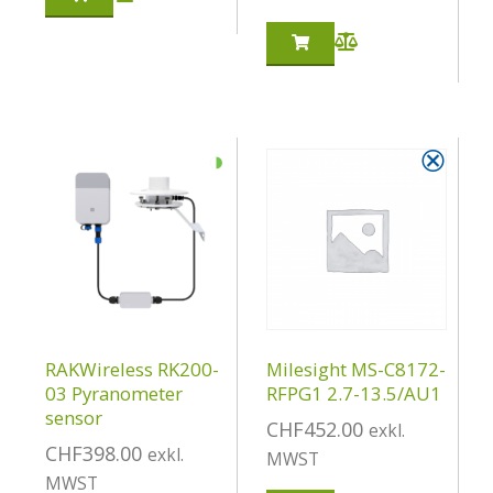
◑
⮿
RAKWireless RK200-
Milesight MS-C8172-
03 Pyranometer
RFPG1 2.7-13.5/AU1
sensor
CHF
452.00
exkl.
CHF
398.00
exkl.
MWST
MWST