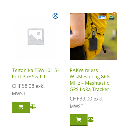
⮿
1
Teltonika TSW101 5-
RAKWireless
Port PoE Switch
WisMesh Tag 868
MHz – Meshtastic
CHF
58.08
exkl.
GPS LoRa Tracker
MWST
CHF
39.00
exkl.
MWST