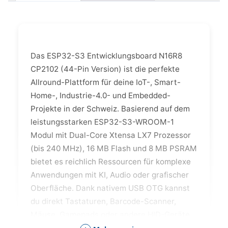
Das ESP32-S3 Entwicklungsboard N16R8
CP2102 (44-Pin Version) ist die perfekte
Allround-Plattform für deine IoT-, Smart-
Home-, Industrie-4.0- und Embedded-
Projekte in der Schweiz. Basierend auf dem
leistungsstarken ESP32-S3-WROOM-1
Modul mit Dual-Core Xtensa LX7 Prozessor
(bis 240 MHz), 16 MB Flash und 8 MB PSRAM
bietet es reichlich Ressourcen für komplexe
Anwendungen mit KI, Audio oder grafischer
Oberfläche. Dank nativem USB OTG kannst
du direkt Tastaturen, Barcode-Scanner,
Mäuse, Gamepads oder andere HID-Geräte
anschliessen – ohne zusätzliche Hardware