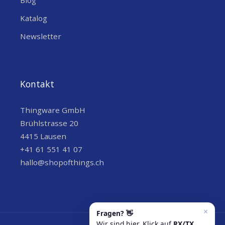
Blog
16 MB Flash + 8 MB PSRAM – genug
Katalog
Speicher für anspruchsvolle
Anwendungen mit KI-Modellen, Audio-
Newsletter
Processing, Webserver oder grafischen
Interfaces
Volle 44-Pin GPIO-Breakout mit Pin-
Kontakt
Headers oben und unten – maximale
Flexibilität für Sensoren, Displays,
Thingware GmbH
Motoren oder Erweiterungsboards
Brühlstrasse 20
4415 Lausen
Integriertes 2.4 GHz WiFi 802.11 b/g/n
+41 61 551 41 07
und Bluetooth 5.0 (BLE + Classic) –
hallo@shopofthings.ch
zuverlässige drahtlose Verbindung für
IoT und Mesh-Netzwerke
RGB-LED + 3.3 V Power-On LED –
sofortiges visuelles Feedback für