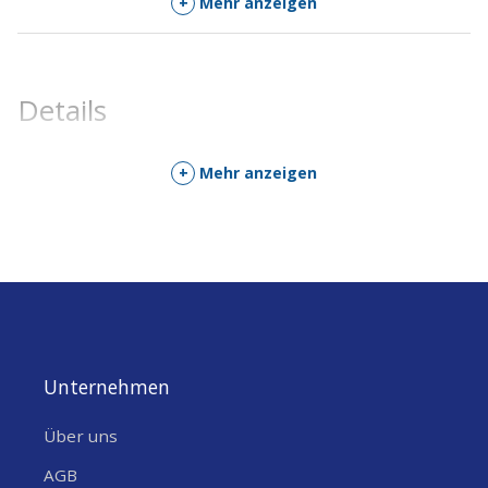
+
Mehr anzeigen
oder Treiber. Der separate CP2102 USB-to-
UART-Bridge und der zweite native ESP32-
S3 USB Type-C Port ermöglichen gleichzeitig
Details
Programmierung, Debugging und USB-
Device-Funktion. Mit integriertem 2.4 GHz
WiFi (802.11 b/g/n) und Bluetooth 5.0 (BLE +
+
Mehr anzeigen
Classic) ist drahtlose Kommunikation
kinderleicht. RGB-LED, Reset- und Boot-
Taste, volle 44-Pin GPIO-Breakout, 5 V →
3.3 V LDO und hohe Stabilität machen dieses
Board zur ersten Wahl für Prototyping-
Projekte und kleine bis mittlere
Serienfertigungen. Ob du einen Barcode-
Unternehmen
Scanner mit WiFi-Anbindung baust, eine
smarte Tastatur mit Cloud-Upload oder ein
Über uns
industrielles Steuergerät – mit diesem Board
AGB
bist du in Minuten startklar.