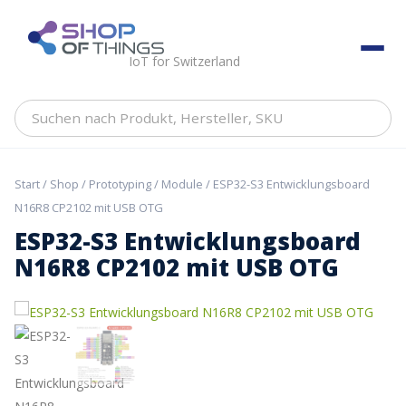
Skip
to
ShopOfThings
content
IoT for Switzerland
Suchen
nach
Produkt,
Hersteller,
Start
/
Shop
/
Prototyping
/
Module
/ ESP32-S3 Entwicklungsboard
SKU
N16R8 CP2102 mit USB OTG
ESP32-S3 Entwicklungsboard
N16R8 CP2102 mit USB OTG