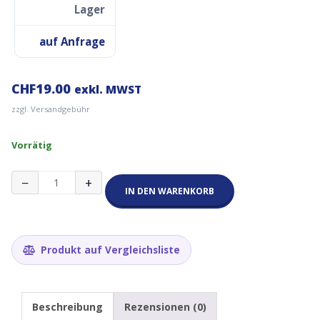
Lager
auf Anfrage
CHF
19.00
exkl. MWST
zzgl. Versandgebühr
Vorrätig
ESP32-
−
+
S3
IN DEN WARENKORB
Entwicklungsboard
N16R8
CP2102
mit
Produkt auf Vergleichsliste
USB
OTG
Menge
Beschreibung
Rezensionen (0)