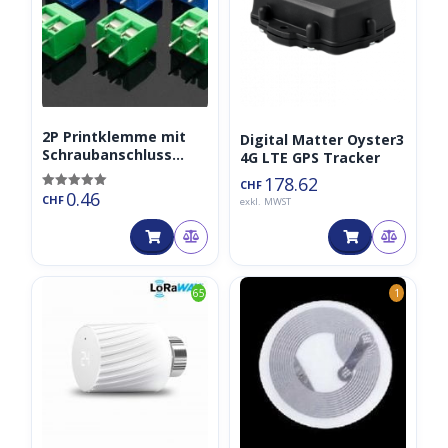
2P Printklemme mit
Digital Matter Oyster3
Schraubanschluss
4G LTE GPS Tracker
Terminal Block
178.62
CHF
0.46
Bewertet mit
CHF
exkl. MWST
5.00
von 5
65
1