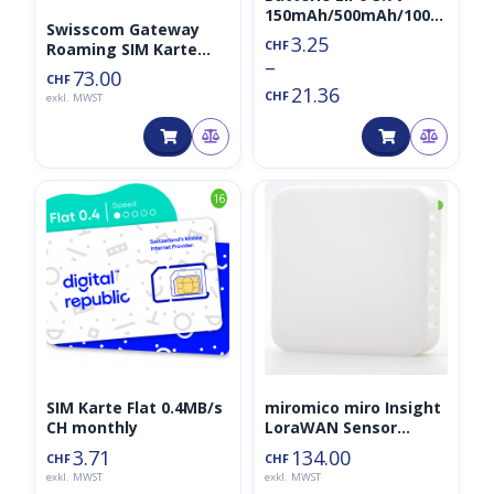
150mAh/500mAh/1000
Swisscom Gateway
mAh/2000mAh/4000mA
3.25
CHF
Roaming SIM Karte
h/8000mAh
–
CH+EU+USA+Ca
73.00
CHF
500MB/m für ein Jahr
21.36
CHF
exkl. MWST
◑
16
SIM Karte Flat 0.4MB/s
miromico miro Insight
CH monthly
LoraWAN Sensor
(+CO2)
3.71
134.00
CHF
CHF
exkl. MWST
exkl. MWST