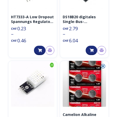
HT7333-A Low Dropout
DS18B20 digitales
Spannungs Regulator
Single-Bus-
3.3V SOT-89/TO-92
Temperatursensormo
0.23
2.79
CHF
CHF
dul/TO-92
–
–
0.46
6.04
CHF
CHF
⮿
29
Camelion Alkaline