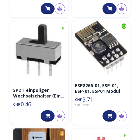
868MHz
◑
13
ESP8266-01, ESP-01,
SPDT einpoliger
ESP-01, ESP01 Modul
Wechselschalter (Ein-
3.71
CHF
Ein)
0.46
CHF
exkl. MWST
◑
2