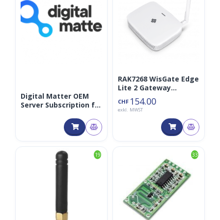
RAK7268 WisGate Edge
Lite 2 Gateway
Digital Matter OEM
LoRaWan 868MHz
154.00
CHF
Server Subscription für
(RAK7268V2)
exkl. MWST
1 Jahr
19
33