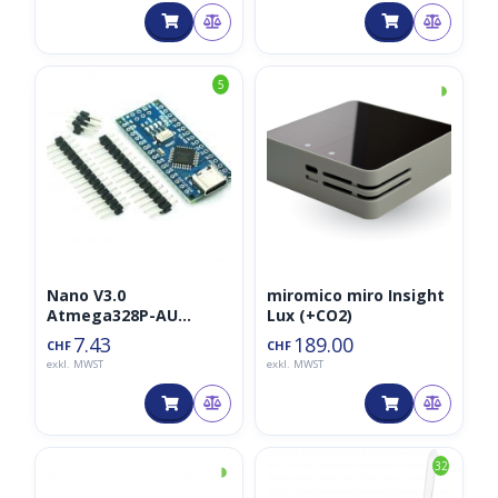
◑
5
Nano V3.0
miromico miro Insight
Atmega328P-AU
Lux (+CO2)
(Arduino kompatibel,
7.43
189.00
CHF
CHF
USB-C)
exkl. MWST
exkl. MWST
◑
32