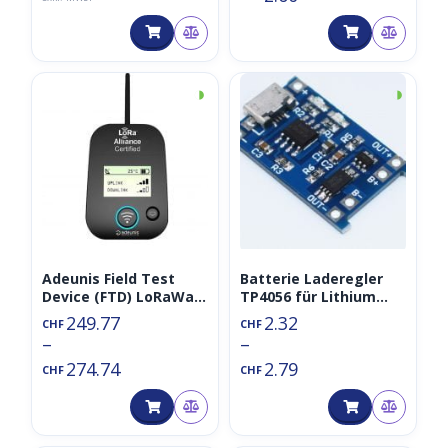
◑
◑
Adeunis Field Test
Batterie Laderegler
Device (FTD) LoRaWan
TP4056 für Lithium
868MHz Network
Batterien mit Micro
249.77
2.32
CHF
CHF
Tester (opt. inkl.
USB/USB-C
–
–
Swisscom
274.74
2.79
Konnektivität)
CHF
CHF