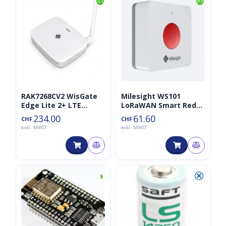
21
83
RAK7268CV2 WisGate
Milesight WS101
Edge Lite 2+ LTE
LoRaWAN Smart Red
Gateway LoraWAN
SOS Button
234.00
61.60
CHF
CHF
868MHz
exkl. MWST
exkl. MWST
◑
⮿