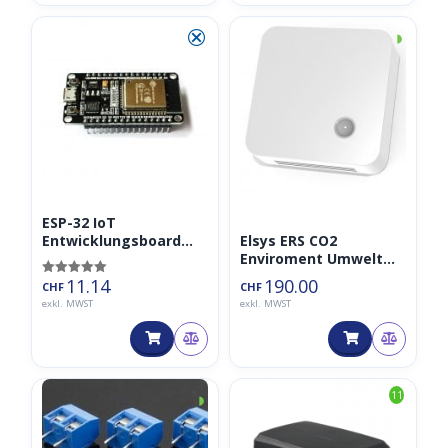
⮿
◑
ESP-32 IoT
Elsys ERS CO2
Entwicklungsboard
Enviroment Umwelt
ESP32 DEVKIT V1
LoRaWAN Sensor
11.14
190.00
Bewertet mit
CHF
CHF
868MHz
5.00
exkl. MWST
exkl. MWST
von 5
◑
11