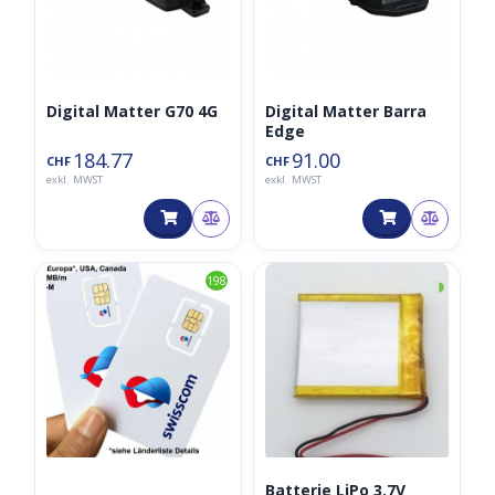
Digital Matter G70 4G
Digital Matter Barra
Edge
184.77
91.00
CHF
CHF
exkl. MWST
exkl. MWST
◑
198
Batterie LiPo 3.7V