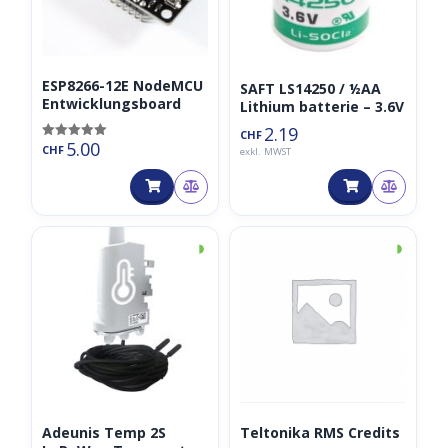
ESP8266-12E NodeMCU
SAFT LS14250 / ½AA
Entwicklungsboard
Lithium batterie – 3.6V
2.19
CHF
5.00
Bewertet mit
CHF
exkl. MWST
5.00
von 5
◑
◑
Adeunis Temp 2S
Teltonika RMS Credits