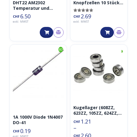
DHT22 AM2302
Knopfzellen 10 Stück
Temperatur und
1.5V (AG13 LR44 A76
Luftfeuchtigkeit
357 GP76A SR44W)
6.50
2.69
Bewertet mit
CHF
CHF
Sensor
5.00
exkl. MWST
exkl. MWST
von 5
◑
80
Kugellager (608ZZ,
623ZZ, 105ZZ, 624ZZ,
1A 1000V Diode 1N4007
625ZZ, 685ZZ, F623ZZ,
1.21
CHF
DO-41
604ZZ), Ball Bearing,
–
Wälzlager,
0.19
CHF
2.60
Rillenkugellager
CHF
exkl. MWST