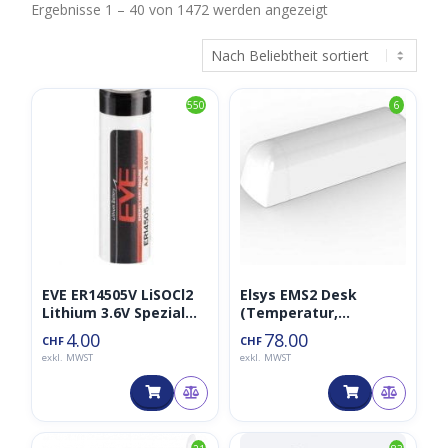
Nach
Ergebnisse 1 – 40 von 1472 werden angezeigt
Beliebtheit
sortiert
550
6
EVE ER14505V LiSOCl2
Elsys EMS2 Desk
Lithium 3.6V Spezial
(Temperatur,
Batterie (AA,
Belegung,
4.00
78.00
CHF
CHF
2600mAh, ER14505/S,
Feuchtigkeit 868MHz)
exkl. MWST
exkl. MWST
ER14500)