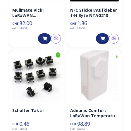
MClimate Vicki
NFC Sticker/Aufkleber
LoRaWAN
144 Byte NTAG213
Heizkörperthermostat
82.00
1.86
CHF
CHF
(Rugged)
exkl. MWST
exkl. MWST
◑
7
Schalter Taktil
Adeunis Comfort
LoRaWan Temperatur
und Luftfeuchtigkeits
0.46
98.89
CHF
CHF
Enviroment Sensor
exkl. MWST
exkl. MWST