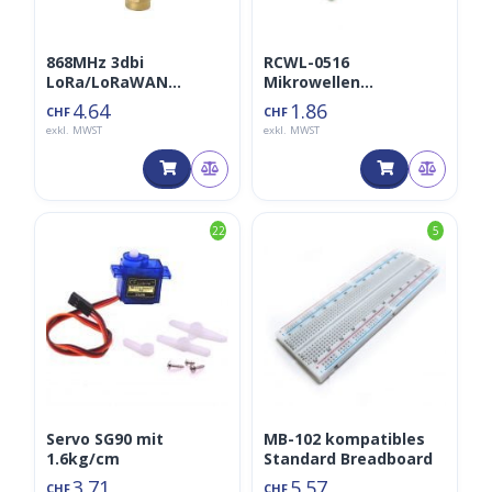
868MHz 3dbi
RCWL-0516
LoRa/LoRaWAN
Mikrowellen
Antenne SMA Male
Radarsensor
4.64
1.86
CHF
CHF
GSM 915MHz
exkl. MWST
exkl. MWST
22
5
Servo SG90 mit
MB-102 kompatibles
1.6kg/cm
Standard Breadboard
3.71
5.57
CHF
CHF