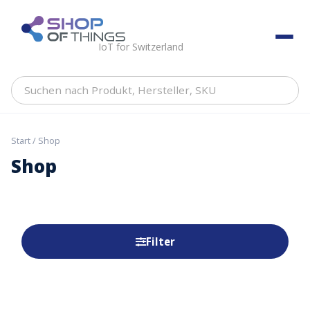
Skip
to
ShopOfThings
content
IoT for Switzerland
Suchen
nach
Produkt,
Hersteller,
Start
/ Shop
SKU
Shop
Filter