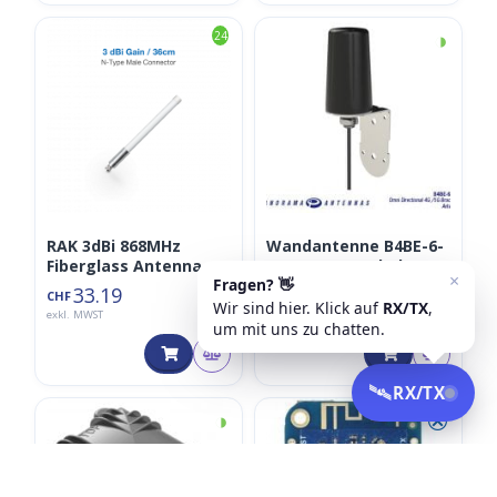
◑
24
RAK 3dBi 868MHz
Wandantenne B4BE-6-
Fiberglass Antenna N-
60-5SP (5m Kabel)
Type Connector
33.19
33.70
CHF
CHF
exkl. MWST
exkl. MWST
◑
⮿