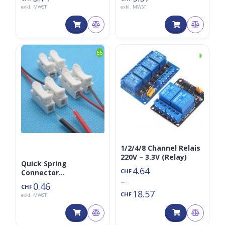
exkl. MWST
exkl. MWST
◑
65
1/2/4/8 Channel Relais
220V – 3.3V (Relay)
Quick Spring
4.64
CHF
Connector
–
Drahtverbinder 2P
0.46
CHF
Verbindungsklemme
18.57
CHF
exkl. MWST