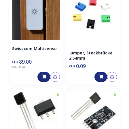
Swisscom Multisense
Jumper, Steckbrücke
2.54mm
89.00
CHF
0.09
CHF
exkl. MWST
◑
◑