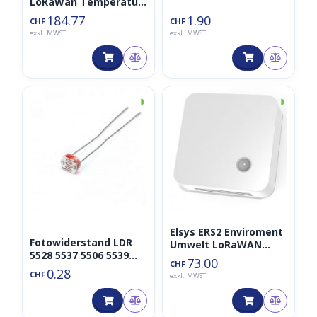
LoRaWan Temperatur
Sensor 868MHz
184.77
1.90
CHF
CHF
exkl. MWST
exkl. MWST
◑
◑
Elsys ERS2 Enviroment
Fotowiderstand LDR
Umwelt LoRaWAN
5528 5537 5506 5539
Sensor 868MHz
73.00
CHF
5508 5516
0.28
CHF
exkl. MWST