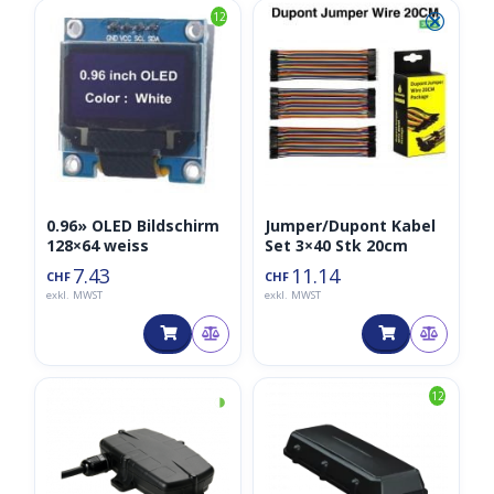
⮿
12
0.96» OLED Bildschirm
Jumper/Dupont Kabel
128×64 weiss
Set 3×40 Stk 20cm
7.43
11.14
CHF
CHF
exkl. MWST
exkl. MWST
◑
12