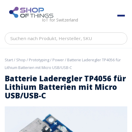
Skip
to
ShopOfThings
content
IoT for Switzerland
Suchen
nach
Produkt,
Hersteller,
Start
/
Shop
/
Prototyping
/
Power
/ Batterie Laderegler TP4056 für
SKU
Lithium Batterien mit Micro USB/USB-C
Batterie Laderegler TP4056 für
Lithium Batterien mit Micro
USB/USB-C