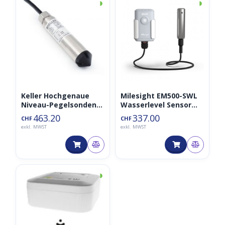
◑
◑
Keller Hochgenaue
Milesight EM500-SWL
Niveau-Pegelsonden
Wasserlevel Sensor
Serie 26X 5m
(10m Kabel)
463.20
337.00
CHF
CHF
exkl. MWST
exkl. MWST
◑