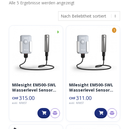
Nach
Alle 5 Ergebnisse werden angezeigt
Beliebtheit
sortiert
◑
3
Milesight EM500-SWL
Milesight EM500-SWL
Wasserlevel Sensor
Wasserlevel Sensor
(5m Kabel)
(3m Kabel)
315.00
311.00
CHF
CHF
exkl. MWST
exkl. MWST