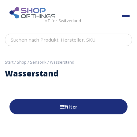
Skip
to
ShopOfThings
content
IoT for Switzerland
Suchen
nach
Produkt,
Hersteller,
Start
/
Shop
/
Sensorik
/ Wasserstand
SKU
Wasserstand
Filter