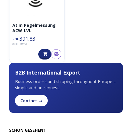
Atim Pegelmessung
ACW-LVL
391.83
CHF
exkl. MWST
B2B International Export
Business orders and shipping throughout Europe –
simple and on request.
Contact →
SCHON GESEHEN?