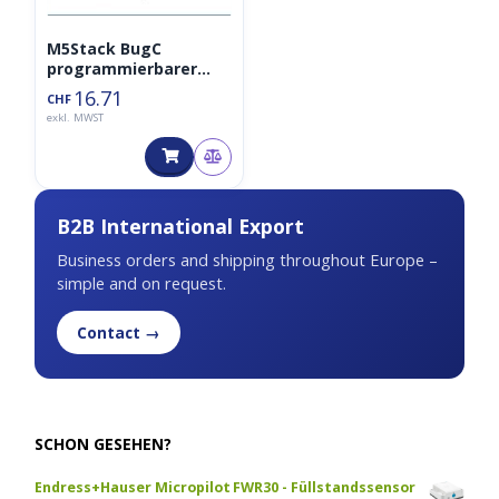
M5Stack BugC
programmierbarer
Roboter
16.71
CHF
exkl. MWST
B2B International Export
Business orders and shipping throughout Europe –
simple and on request.
Contact →
SCHON GESEHEN?
Endress+Hauser Micropilot FWR30 - Füllstandssensor