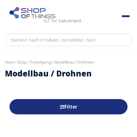
Skip
to
ShopOfThings
content
IoT for Switzerland
Suchen
nach
Produkt,
Hersteller,
Start
/
Shop
/
Prototyping
/ Modellbau / Drohnen
SKU
Modellbau / Drohnen
Filter