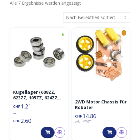
Nach
Alle 7 Ergebnisse werden angezeigt
Beliebtheit
sortiert
◑
1
Kugellager (608ZZ,
623ZZ, 105ZZ, 624ZZ,
2WD Motor Chassis für
625ZZ, 685ZZ, F623ZZ,
1.21
CHF
Roboter
604ZZ), Ball Bearing,
–
Wälzlager,
14.86
CHF
2.60
Rillenkugellager
CHF
exkl. MWST