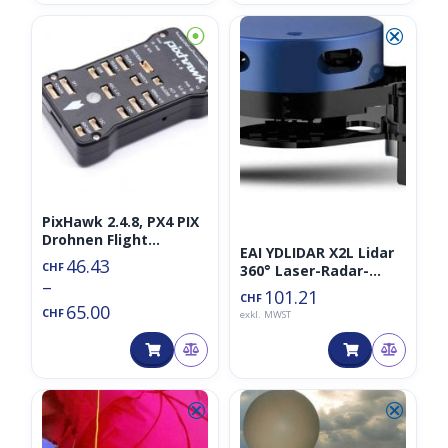
⦿
⮿
PixHawk 2.4.8, PX4 PIX
Drohnen Flight
EAI YDLIDAR X2L Lidar
Controller
46.43
CHF
360° Laser-Radar-
–
Scanner
101.21
CHF
65.00
CHF
exkl. MWST
⮿
⮿