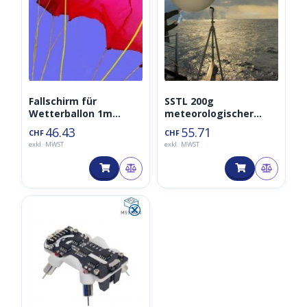
Fallschirm für
SSTL 200g
Wetterballon 1m
meteorologischer
Durchmesser
Wetterballon
46.43
55.71
CHF
CHF
exkl. MWST
exkl. MWST
⮿