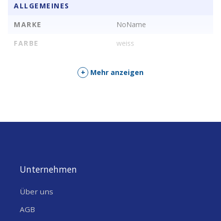
ALLGEMEINES
kinderballone-und-freiballone-.html
)
MARKE
NoName
FARBE
weiss
+
Mehr anzeigen
Unternehmen
Über uns
AGB