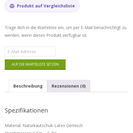
Produkt auf Vergleichsliste
Trage dich in die Warteliste ein, um per E-Mail benachrichtigt zu
werden, wenn dieses Produkt verfügbar ist
Gib
deine
E-
AUF DIE WARTELISTE SETZEN
Mail-
Adresse
ein,
um
Beschreibung
Rezensionen (0)
auf
die
Warteliste
für
Spezifikationen
dieses
Produkt
zu
Material: Naturkautschuk-Latex Gemisch
kommen