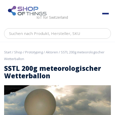
Skip
to
ShopOfThings
content
IoT for Switzerland
Suchen
nach
Produkt,
Hersteller,
Start
/
Shop
/
Prototyping
/
Aktoren
/ SSTL 200g meteorologischer
SKU
Wetterballon
SSTL 200g meteorologischer
Wetterballon