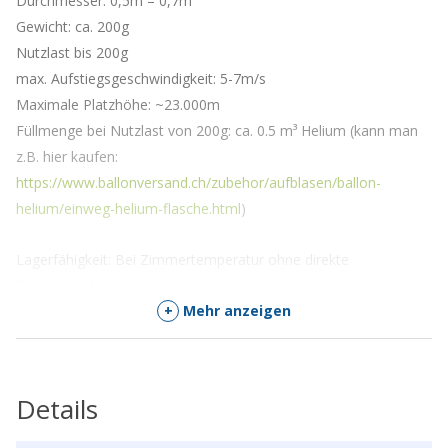
Durchmesser: 0,5m – 0,7m
Gewicht: ca. 200g
Nutzlast bis 200g
max. Aufstiegsgeschwindigkeit: 5-7m/s
Maximale Platzhöhe: ~23.000m
Füllmenge bei Nutzlast von 200g: ca. 0.5 m³ Helium (kann man
z.B. hier kaufen:
https://www.ballonversand.ch/zubehor/aufblasen/ballon-
helium/einweg-helium-flasche.html
)
Lagerfähigkeit: Bei Zimmertemperatur ohne direkte
Sonneneinstrahlung
+
Mehr anzeigen
Anweisungen
Gemäss BAZL (stand Januar 2020) kann dieser Ballon ohne
Details
Bewilligung benutzt werden (siehe
https://www.bazl.admin.ch/bazl/de/home/gutzuwissen/ballone–