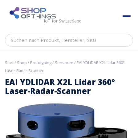
Skip
to
ShopOfThings
content
IoT for Switzerland
Suchen
nach
Produkt,
Hersteller,
Start
/
Shop
/
Prototyping
/
Sensoren
/ EAI YDLIDAR X2L Lidar 360°
SKU
Laser-Radar-Scanner
EAI YDLIDAR X2L Lidar 360°
Laser-Radar-Scanner