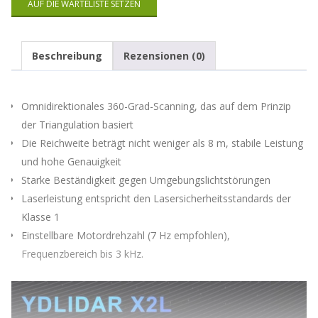
AUF DIE WARTELISTE SETZEN
Mail-
Adresse
ein,
um
Beschreibung
Rezensionen (0)
auf
die
Warteliste
für
Omnidirektionales 360-Grad-Scanning, das auf dem Prinzip
dieses
der Triangulation basiert
Produkt
Die Reichweite beträgt nicht weniger als 8 m, stabile Leistung
zu
kommen
und hohe Genauigkeit
Starke Beständigkeit gegen Umgebungslichtstörungen
Laserleistung entspricht den Lasersicherheitsstandards der
Klasse 1
Einstellbare Motordrehzahl (7 Hz empfohlen),
Frequenzbereich bis 3 kHz.