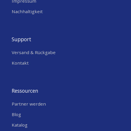
Impressum
Nachhaltigkeit
Support
Versand & Rückgabe
Kontakt
Lieferumfang
Ressourcen
1x YDLIDAR X2L
Partner werden
1x Micro USB Kabel
Blog
1x Power und Signal Adapter
Katalog