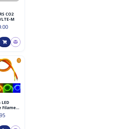
ERS CO2
/LTE-M
9.00
T
1
 LED
e Filament
.95
T