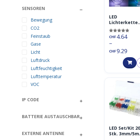
SENSOREN
LED
Bewegung
Lichterkette
CO2
Weihnachtsli
er Draht 10m
4.64
Feinstaub
Bewertet mit
CHF
warmweiss
5.00
–
Gase
von 5
Party (USB,
9.29
Batterie,
CHF
Licht
rot/pink/blau
Luftdruck
lb/grün/farbi
Luftfeuchtigkeit
Lufttemperatur
VOC
IP CODE
BATTERIE AUSTAUSCHBAR
LED Set/Kit 2
EXTERNE ANTENNE
Stk. 3mm/5
Rot/Grün/Gel