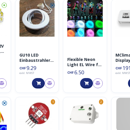
⦿
⮿
◑
2V
,
GU10 LED
MClim
Flexible Neon
Einbaustrahler
Display
,
Light EL Wire für
Halogen
9.29
19
CHF
CHF
Wearable
Einbauleuchten
6.50
CHF
exkl. MWST
exkl. MWS
Metall
Einbaurahmen
rund
schwenkbar,
Einbaustrahler,
⮿
Einbauspots
1
2