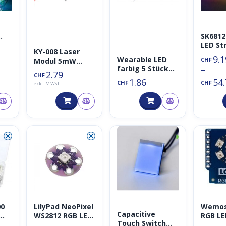
SK6812
LED St
cht
KY-008 Laser
(RGBW
9.1
Wearable LED
CHF
Modul 5mW
warmw
–
farbig 5 Stück
Farbe Rot 650nm
30/m,1
2.79
CHF
für LilyPad o.ä.
1.86
54
1m/2m
CHF
CHF
exkl. MWST
opt. IP
/ge
APA102
g)
⮿
⮿
◑
00
LilyPad NeoPixel
Wemos 
Capacitive
mm
WS2812 RGB LED
RGB LE
Touch Switch
b/B
Modul für