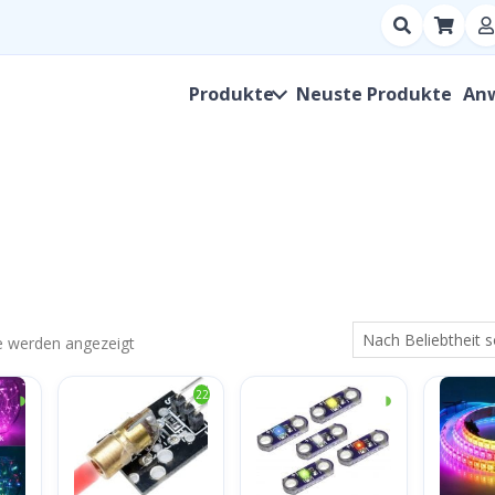
Suchen
nach
Produkt,
Produkte
Neuste Produkte
An
Hersteller,
SKU
Nach
se werden angezeigt
Beliebtheit
◑
◑
22
sortiert