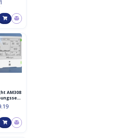
1
T
◑
ght AM308
ungssen
n-1
9.19
AN
T