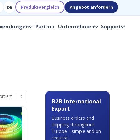
Produktvergleich
Angebot anfordern
DE
wendungen
Partner
Unternehmen
Support
B2B International
Export
◑
Business orders and
shipping throughout
Europe – simple and on
request.