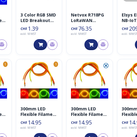
3 Color RGB SMD
Netvox R718PG
Elsys 
ment
LED Breakout
LoRaWAN
NB-IoT
Modul
Lichtsensor
1.39
76.35
20
CHF
CHF
CHF
(Umgebungslich
exkl. MWST
exkl. MWST
exkl. MWS
t)
⮿
1
1
300mm LED
300mm LED
300mm
ment
Flexible Filament
Flexible Filament
Flexibl
(pink)
(2200K)
(blau)
14.95
14.95
14
CHF
CHF
CHF
exkl. MWST
exkl. MWST
exkl. MWS