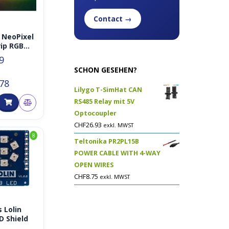
Contact →
 NeoPixel
rip RGB
/RGBWW/
9
eiss,
SCHON GESEHEN?
44/m, 5V,
.78
/3m/5m,
Lilygo T-SimHat CAN
67, ä.
)
RS485 Relay mit 5V
Optocoupler
CHF
26.93
exkl. MWST
8
Teltonika PR2PL15B
POWER CABLE WITH 4-WAY
OPEN WIRES
CHF
8.75
exkl. MWST
Lolin
D Shield