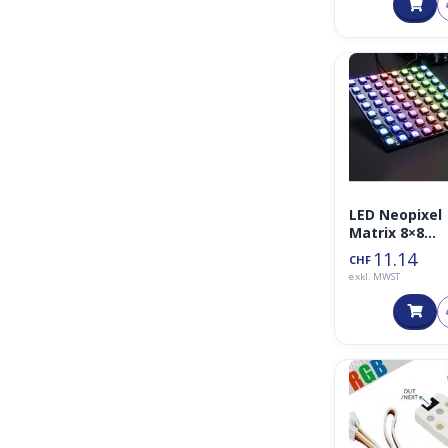
LED Neopixel
Matrix 8×8
WS2812
11.14
CHF
exkl. MWST