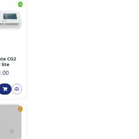
10
ate CO2
 lite
1.00
T
2