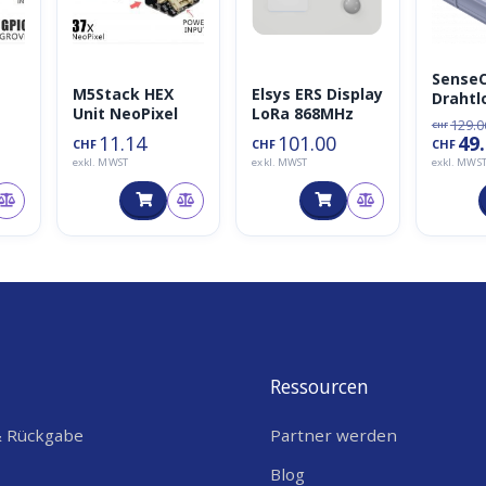
Sense
M5Stack HEX
Elsys ERS Display
Drahtl
Unit NeoPixel
LoRa 868MHz
Lichti
129.0
CHF
sensor
11.14
101.00
49
CHF
CHF
CHF
LoRaW
exkl. MWST
exkl. MWST
exkl. MWS
EU868
Ressourcen
& Rückgabe
Partner werden
Blog