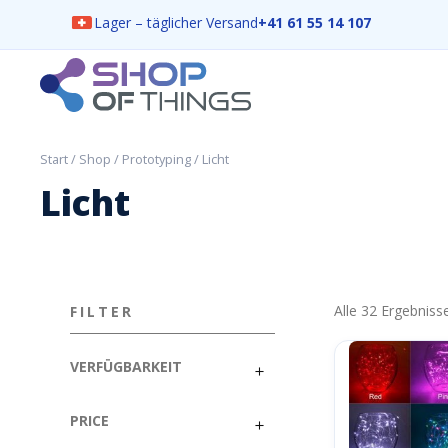
Lager – täglicher Versand
+41 61 55 14 107
Skip
to
content
ShopOfThings
Start
/
Shop
/
Prototyping
/ Licht
Licht
Alle 32 Ergebnis
FILTER
VERFÜGBARKEIT
PRICE