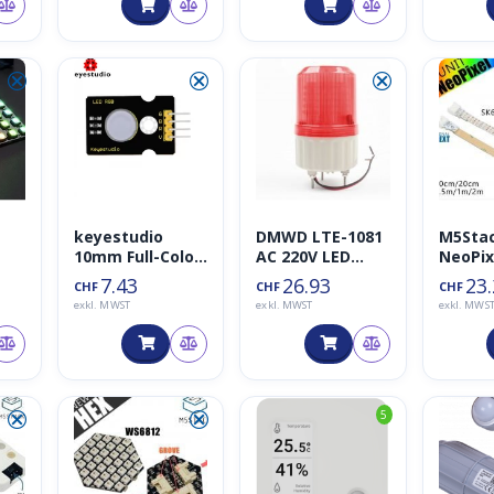
⮿
⮿
⮿
keyestudio
DMWD LTE-1081
M5Sta
10mm Full-Color
AC 220V LED
NeoPix
RGB LED Modul
industrielle
Unit
7.43
26.93
23
CHF
CHF
CHF
sicherheit
exkl. MWST
exkl. MWST
exkl. MWS
Drehlampe
Röhrenblitz
Signal Warnlicht
Drehlicht
Urspr
Aktue
⮿
⮿
5
Preis
Preis
war:
ist:
CHF12
CHF49