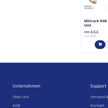
M5Stack RGB
Unit
4.64
CHF
exkl. MWST
Unternehmen
Support
Über uns
Versand 
AGB
Kontakt