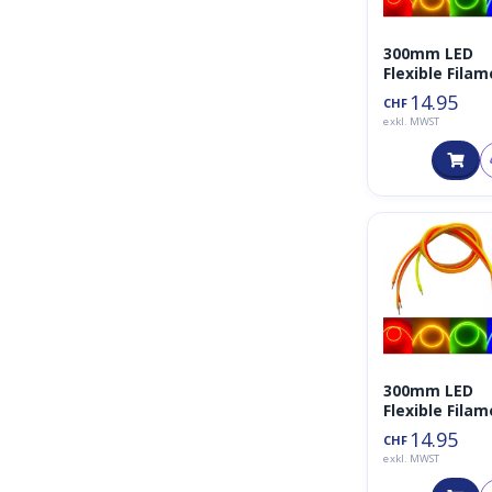
300mm LED
Flexible Fila
(rot)
14.95
CHF
exkl. MWST
300mm LED
Flexible Fila
(grün)
14.95
CHF
exkl. MWST