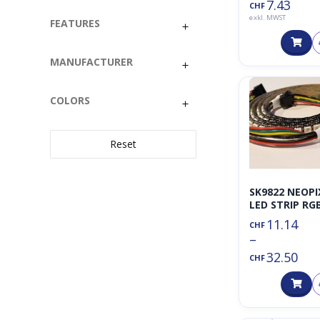
7.43
CHF
lau/Weiss
exkl. MWST
FEATURES
MANUFACTURER
COLORS
Reset
SK9822 NEOPI
LED STRIP RG
(RGB, 30/M,60
11.14
CHF
144/M, 5V,
–
1M/2M/3M/5M
32.50
OPT. IP67, Ä.
CHF
APA102)