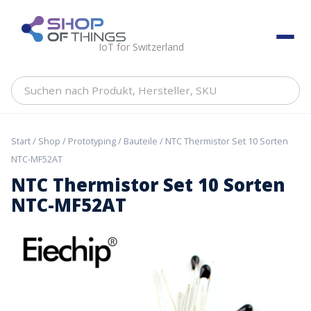
Skip
to
ShopOfThings
content
IoT for Switzerland
Suchen
nach
Produkt,
Hersteller,
Start
/
Shop
/
Prototyping
/
Bauteile
/ NTC Thermistor Set 10 Sorten
SKU
NTC-MF52AT
NTC Thermistor Set 10 Sorten
NTC-MF52AT