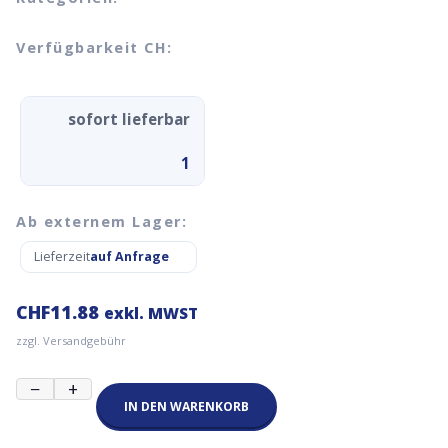
Verfügbarkeit CH:
sofort lieferbar
1
Ab externem Lager:
Lieferzeit
auf Anfrage
CHF
11.88
exkl. MWST
zzgl. Versandgebühr
NTC
−
+
Thermistor
IN DEN WARENKORB
Set
10