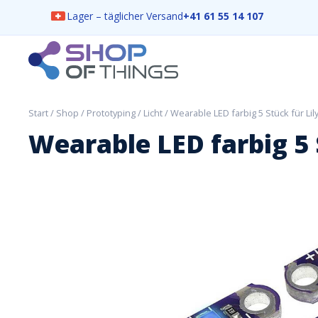
Lager – täglicher Versand
+41 61 55 14 107
Skip
to
content
ShopOfThings
Start
/
Shop
/
Prototyping
/
Licht
/ Wearable LED farbig 5 Stück für Lil
Wearable LED farbig 5 S