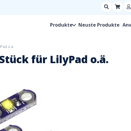
Suchen
nach
Produkt,
Produkte
Neuste Produkte
An
Hersteller,
SKU
yPad o.ä.
tück für LilyPad o.ä.