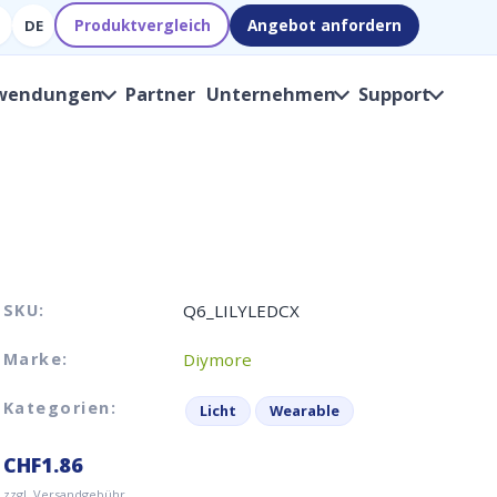
Produktvergleich
Angebot anfordern
DE
wendungen
Partner
Unternehmen
Support
SKU:
Q6_LILYLEDCX
Marke:
Diymore
Kategorien:
Licht
Wearable
CHF
1.86
zzgl. Versandgebühr