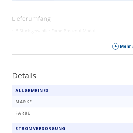
Lieferumfang
5 Stück gewählter Farbe Breakout Modul
+
Mehr 
Details
ALLGEMEINES
MARKE
FARBE
STROMVERSORGUNG