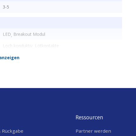
3-5
LED
Breakout Modul
,
Loch konduktiv
Lötkontakte
,
40 mA
anzeigen
Ressourcen
& Rückgabe
Partner werden