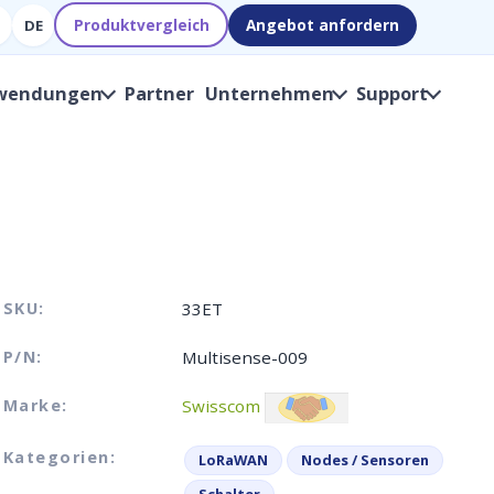
Produktvergleich
Angebot anfordern
DE
wendungen
Partner
Unternehmen
Support
SKU:
33ET
P/N:
Multisense-009
Marke:
Swisscom
Kategorien:
LoRaWAN
Nodes / Sensoren