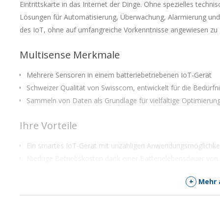
Eintrittskarte in das Internet der Dinge. Ohne spezielles tec
Lösungen für Automatisierung, Überwachung, Alarmierung und 
des IoT, ohne auf umfangreiche Vorkenntnisse angewiesen zu 
Multisense Merkmale
Mehrere Sensoren in einem batteriebetriebenen IoT-Gerät
Schweizer Qualität von Swisscom, entwickelt für die Bedürfn
Sammeln von Daten als Grundlage für vielfältige Optimieru
Ihre Vorteile
Ein smartes IoT-Gerät mit unzähligen Anwendungsmöglichke
Niedrige Betriebskosten dank einer Batterielebensdauer von 
Vordefinierte Modi zur Beschleunigung der Markteinführungsz
+
Mehr 
Wann ist Multisense die richtige Lösung?