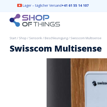
Lager – täglicher Versand
+41 61 55 14 107
Skip
to
content
ShopOfThings
Start
/
Shop
/
Sensorik
/
Beschleunigung
/ Swisscom Multisense
Swisscom Multisense