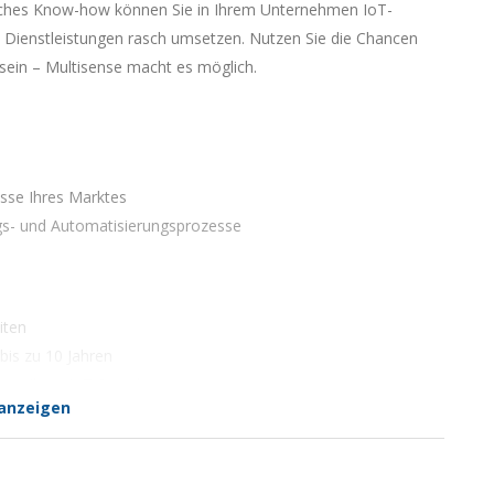
hnisches Know-how können Sie in Ihrem Unternehmen IoT-
Dienstleistungen rasch umsetzen. Nutzen Sie die Chancen
sein – Multisense macht es möglich.
isse Ihres Marktes
ngs- und Automatisierungsprozesse
iten
bis zu 10 Jahren
eit Ihres IoT-Projekts
anzeigen