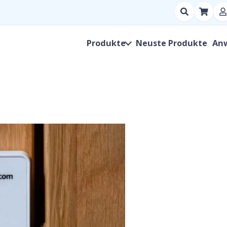
Suchen
nach
Produkt,
Produkte
Neuste Produkte
An
Hersteller,
SKU