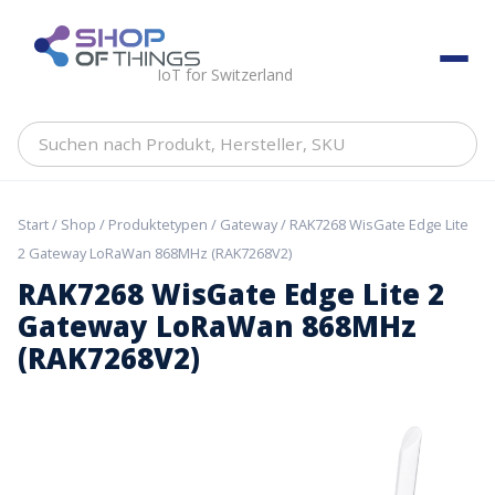
Skip
to
ShopOfThings
content
IoT for Switzerland
Suchen
nach
Produkt,
Hersteller,
Start
/
Shop
/
Produktetypen
/
Gateway
/ RAK7268 WisGate Edge Lite
SKU
2 Gateway LoRaWan 868MHz (RAK7268V2)
RAK7268 WisGate Edge Lite 2
Gateway LoRaWan 868MHz
(RAK7268V2)