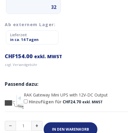
32
Ab externem Lager:
Lieferzeit
in ca. 14 Tagen
CHF
154.00
exkl. MWST
zzgl. Versandgebühr
Passend dazu:
RAK Gateway Mini UPS with 12V-DC Output
Hinzufügen für
CHF
24.70
exkl. MWST
RAK7268
−
+
WisGate
IN DEN WARENKORB