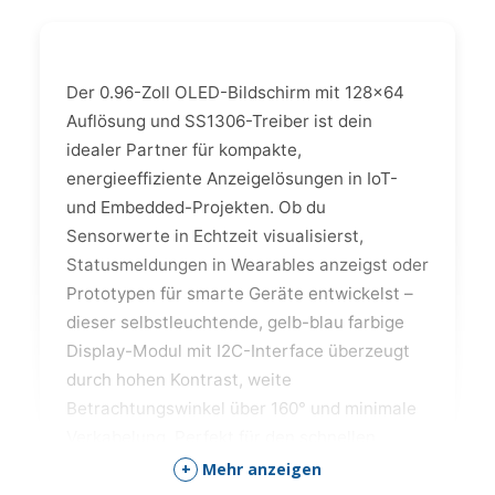
Der 0.96-Zoll OLED-Bildschirm mit 128×64
Auflösung und SS1306-Treiber ist dein
idealer Partner für kompakte,
energieeffiziente Anzeigelösungen in IoT-
und Embedded-Projekten. Ob du
Sensorwerte in Echtzeit visualisierst,
Statusmeldungen in Wearables anzeigst oder
Prototypen für smarte Geräte entwickelst –
dieser selbstleuchtende, gelb-blau farbige
Display-Modul mit I2C-Interface überzeugt
durch hohen Kontrast, weite
Betrachtungswinkel über 160° und minimale
Verkabelung. Perfekt für den schnellen
Prototyping-Einstieg oder grosse Rollouts in
+
Mehr anzeigen
der Schweizer Industrie: stromsparend,