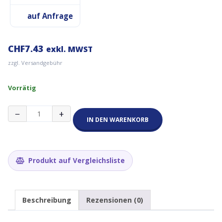
auf Anfrage
CHF
7.43
exkl. MWST
zzgl. Versandgebühr
Vorrätig
0.96''
−
+
OLED
IN DEN WARENKORB
Bildschirm
SSD1306
128x64
Gelb-
Produkt auf Vergleichsliste
Blau
Menge
Beschreibung
Rezensionen (0)