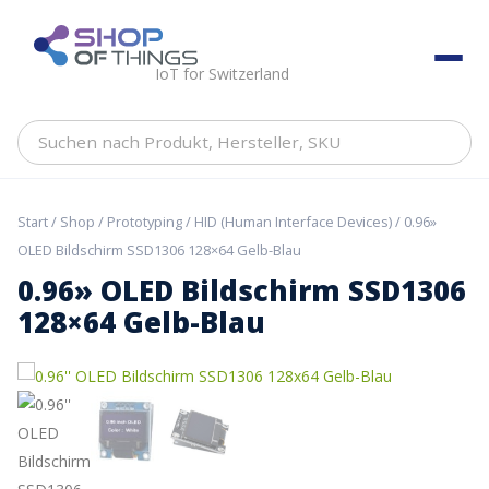
Skip
to
ShopOfThings
content
IoT for Switzerland
Suchen
nach
Produkt,
Hersteller,
Start
/
Shop
/
Prototyping
/
HID (Human Interface Devices)
/ 0.96»
SKU
OLED Bildschirm SSD1306 128×64 Gelb-Blau
0.96» OLED Bildschirm SSD1306
128×64 Gelb-Blau