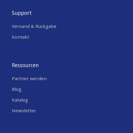
Kompaktes Design
– Nur 27 × 27 × 4
Support
mm gross, ideal für platzsparende
Versand & Rückgabe
Prototyping-Projekte und Wearables
Kontakt
Typische Einsatzbereiche in der
Schweiz
Ressourcen
IoT-Prototyping und Embedded-
Partner werden
Systeme für smarte Fabriken und
Automatisierung
Blog
Wearables und tragbare Geräte wie
Katalog
Fitness-Tracker oder medizinische
Newsletter
Monitore
Industrielle Messinstrumente und