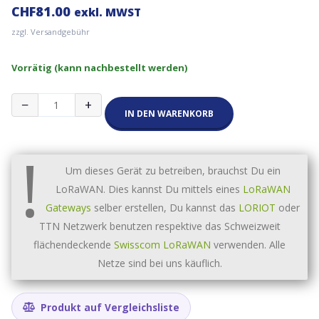
CHF
81.00
exkl. MWST
zzgl. Versandgebühr
Vorrätig (kann nachbestellt werden)
Milesight
−
+
Storefront
IN DEN WARENKORB
Footfall
Sensor
!
VS361
868MHz
Um dieses Gerät zu betreiben, brauchst Du ein
Menge
LoRaWAN. Dies kannst Du mittels eines
LoRaWAN
Gateways
selber erstellen, Du kannst das
LORIOT
oder
TTN Netzwerk benutzen respektive das Schweizweit
flächendeckende
Swisscom LoRaWAN
verwenden. Alle
Netze sind bei uns käuflich.
Produkt auf Vergleichsliste