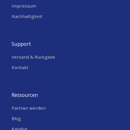
Einfach über Drehknopf an deine
Impressum
Ladenbreite anpassbar – maximale
Nachhaltigkeit
Flexibilität für unterschiedliche
Storefronts.
Anonyme & DSGVO-konforme Zählung
Support
– Keine personenbezogenen Daten, nur
reine Passantenzahlen für
Versand & Rückgabe
rechtssichere Analysen.
Kontakt
Einfache Montage & Wartung
–
Kompakte Bauform, Infrarot-
Statusanzeige und robustes
Ressourcen
Polycarbonat-Gehäuse für schnelle
Installation und zuverlässigen Betrieb.
Partner werden
Hohe Skalierbarkeit
– Perfekt für
Blog
Prototyping-Projekte und
Katalog
anschliessende flächendeckende