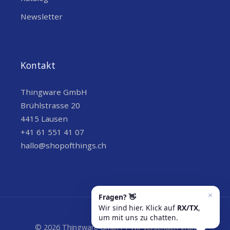
Rollouts in Retail-Ketten.
Newsletter
Einsatzmöglichkeiten des
Milesight VS361 Storefront
Kontakt
Footfall Sensors
Thingware GmbH
Retail Storefronts & Schaufenster
–
Brühlstrasse 20
Präzise Messung des Fussverkehrs vor
4415 Lausen
dem Laden und Berechnung der
+41 61 551 41 07
Conversion-Rate in Kombination mit
hallo@shopofthings.ch
Indoor-Zählern.
Grosse Retail-Rollouts
– Zentrale
Überwachung von Passantenzahlen
über Dutzende Filialen hinweg dank
LoRaWAN-Netzwerk.
© 2026 Thingware GmbH | Wir versenden grün