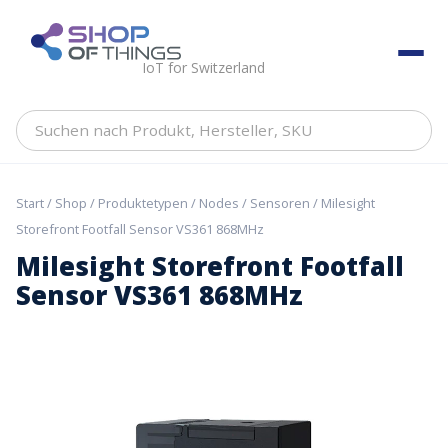
Skip
to
ShopOfThings
content
IoT for Switzerland
Suchen
nach
Produkt,
Hersteller,
Start
/
Shop
/
Produktetypen
/
Nodes / Sensoren
/ Milesight
SKU
Storefront Footfall Sensor VS361 868MHz
Milesight Storefront Footfall
Sensor VS361 868MHz