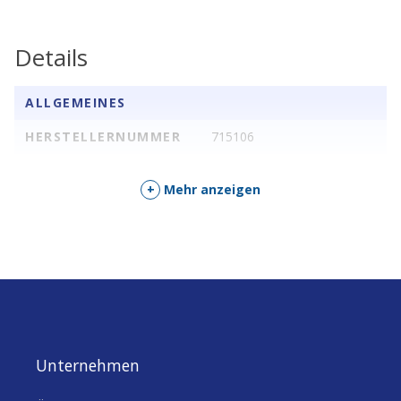
industrielle Gateway wandelt LoRaWAN-
Daten nahtlos in native BACnet/IP-Objekte
Details
um und sendet sie parallel via MQTT an
Cloud-Plattformen für Analysen. Basierend
ALLGEMEINES
auf WisGateOS 2 (OpenWrt-basiert) bietet
es langfristige Stabilität, Pufferung gegen
HERSTELLERNUMMER
715106
Netzunterbrechungen und eine robuste
IP30-Aluminiumhülle mit PoE- und DC-
+
Mehr anzeigen
Stromversorgung. Für Einsteiger bedeutet
das: Du sparst Kosten bei der Verkabelung
und erweiterst dein System flexibel. Für
Experten: Es unterstützt stabile Objekt-
Mappings, Whitelisting für sichere BACnet-
Zugriffe und hohe Skalierbarkeit mit bis zu 8
Kanälen (erweiterbar auf 16), was grosse
Rollouts in Gebäuden, Fabriken oder
Unternehmen
Infrastrukturen erleichtert. Mit optionalem