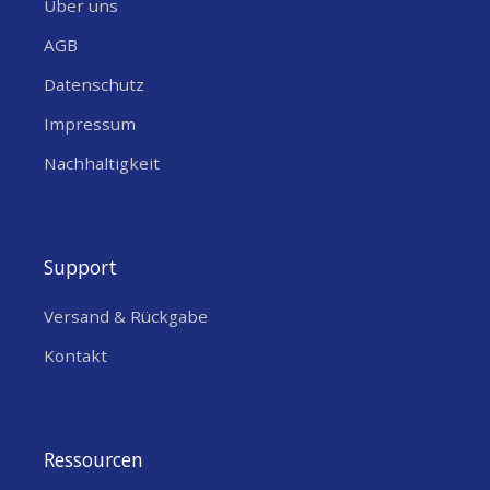
Über uns
LTE-Backhaul (im RAK7437C) bleibst du
auch in entlegenen Schweizer Standorten
AGB
verbunden, und die Kompatibilität zu EU868-
Datenschutz
Frequenzen passt perfekt zu lokalen
Impressum
LoRaWAN-Netzen. Insgesamt ein Gateway,
das deine BACnet-Umgebung zukunftssicher
Nachhaltigkeit
macht, ohne Kompromisse bei
Zuverlässigkeit oder Integrationstiefe
einzugehen – perfekt für energieeffiziente
Support
Smart-Building-Projekte oder industrielle
IoT-Modernisierungen in der Schweiz.
Versand & Rückgabe
Kontakt
Die wichtigsten Vorteile des
RAK7437 BACnet Gateways für
LoRaWAN
Ressourcen
Native BACnet/IP-Integration ohne