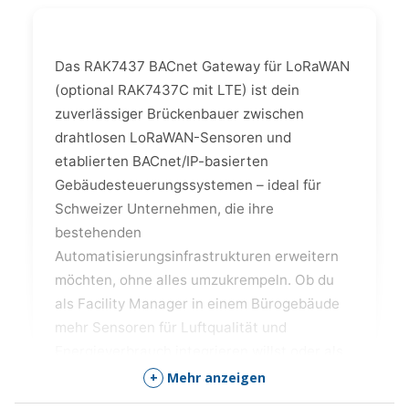
Das RAK7437 BACnet Gateway für LoRaWAN
(optional RAK7437C mit LTE) ist dein
zuverlässiger Brückenbauer zwischen
drahtlosen LoRaWAN-Sensoren und
etablierten BACnet/IP-basierten
Gebäudesteuerungssystemen – ideal für
Schweizer Unternehmen, die ihre
bestehenden
Automatisierungsinfrastrukturen erweitern
möchten, ohne alles umzukrempeln. Ob du
als Facility Manager in einem Bürogebäude
mehr Sensoren für Luftqualität und
Energieverbrauch integrieren willst oder als
Industrieingenieur in einer Produktionshalle
+
Mehr anzeigen
drahtlose Überwachung hinzufügst: Dieses