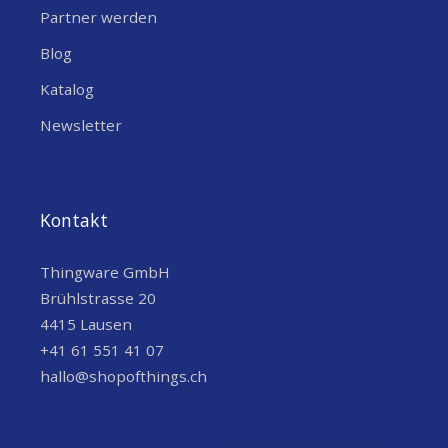
Partner werden
proprietäre Middleware – du integrierst
LoRaWAN-Sensoren direkt in
Blog
bestehende BACnet-Systeme, was Zeit
Katalog
und Kosten spart, da keine zusätzlichen
Newsletter
Software-Schichten benötigt werden
und die Systemarchitektur unverändert
bleibt.
Kontakt
Parallele Datenpfade mit BACnet/IP und
MQTT – die gleichen Sensordaten
Thingware GmbH
gehen simultan an dein BMS für
Brühlstrasse 20
Echtzeitsteuerung und an Cloud-
4415 Lausen
Plattformen für Analysen, ohne dass
+41 61 551 41 07
Änderungen an einem Pfad den
hallo@shopofthings.ch
anderen beeinflussen, was Flexibilität
für hybride Systeme bietet.
Integrierte Frame-Pufferung gegen