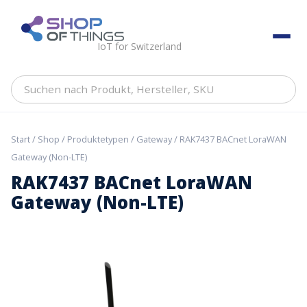
Skip
to
ShopOfThings
content
IoT for Switzerland
Suchen
nach
Produkt,
Hersteller,
Start
/
Shop
/
Produktetypen
/
Gateway
/ RAK7437 BACnet LoraWAN
SKU
Gateway (Non-LTE)
RAK7437 BACnet LoraWAN
Gateway (Non-LTE)