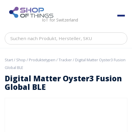
Skip
to
ShopOfThings
content
IoT for Switzerland
Suchen
nach
Produkt,
Hersteller,
Start
/
Shop
/
Produktetypen
/
Tracker
/ Digital Matter Oyster3 Fusion
SKU
Global BLE
Digital Matter Oyster3 Fusion
Global BLE