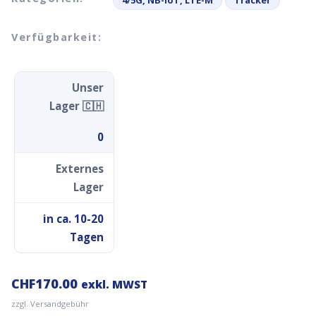
4/5G, NB-IoT, LTE-M
Tracker
Verfügbarkeit:
Unser
Lager 🇨🇭
0
Externes
Lager
in ca. 10-20
Tagen
CHF
170.00
exkl. MWST
zzgl. Versandgebühr