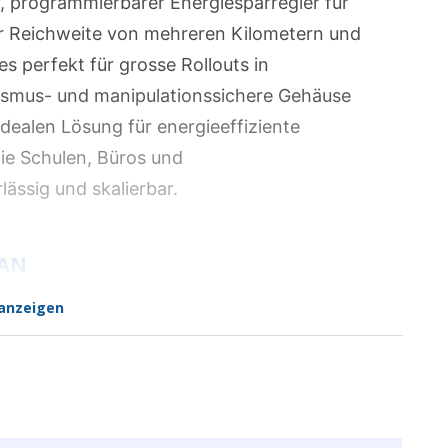
r, programmierbarer Energiesparregler für
r Reichweite von mehreren Kilometern und
es perfekt für grosse Rollouts in
lismus- und manipulationssichere Gehäuse
dealen Lösung für energieeffiziente
ie Schulen, Büros und
ssig und skalierbar.
WAN
anzeigen
arregler mit LoRaWAN 868 MHz – hohe Reichweite
 Gebäuden.
hren (3,6 V Lithium C-Zelle) – minimaler