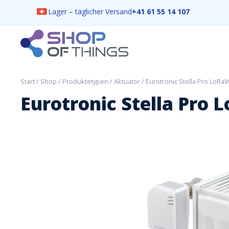
Lager – täglicher Versand
+41 61 55 14 107
Skip
to
content
ShopOfThings
Start
/
Shop
/
Produktetypen
/
Aktuator
/ Eurotronic Stella Pro LoR
Eurotronic Stella Pro