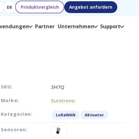
Produktvergleich
Angebot anfordern
DE
wendungen
Partner
Unternehmen
Support
SKU:
3H7Q
Marke:
Eurotronic
Kategorien:
LoRaWAN
Aktuator
Sensoren: