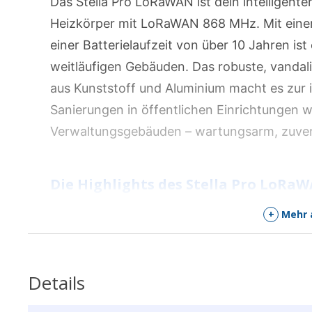
Das Stella Pro LoRaWAN ist dein intelligente
Heizkörper mit LoRaWAN 868 MHz. Mit eine
einer Batterielaufzeit von über 10 Jahren ist 
weitläufigen Gebäuden. Das robuste, vanda
aus Kunststoff und Aluminium macht es zur i
Sanierungen in öffentlichen Einrichtungen w
Verwaltungsgebäuden – wartungsarm, zuverlä
Die Highlights des Stella Pro LoRa
+
Mehr 
Intelligenter, programmierbarer Energiesp
für den Einsatz in grossen und weitläufigen
Extrem lange Batterielaufzeit von über 10 Ja
Details
Wartungsaufwand, ideal für grosse Rollouts.