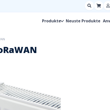
Suchen
nach
Produkt,
Produkte
Neuste Produkte
An
Hersteller,
SKU
aWAN
 LoRaWAN