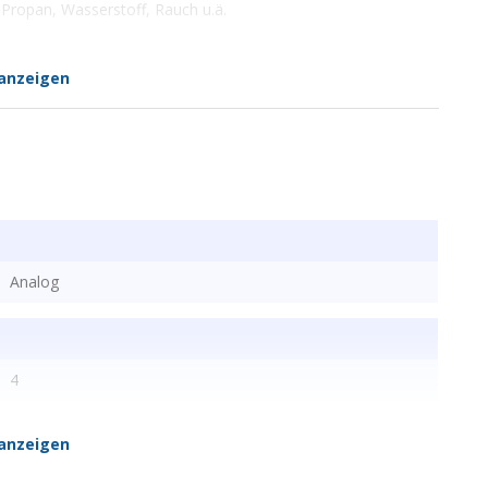
Propan, Wasserstoff, Rauch u.ä.
anzeigen
Analog
4
anzeigen