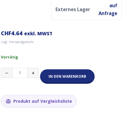
auf
Externes Lager
Anfrage
CHF
4.64
exkl. MWST
zzgl. Versandgebühr
Vorrätig
Gasmelder
−
+
MQ-
IN DEN WARENKORB
2
Modul
(Gas,
LPG,
Produkt auf Vergleichsliste
Propan,
Butan,
Wasserstoff)
Menge