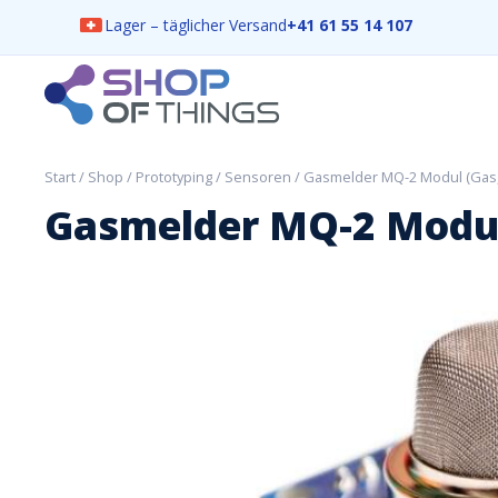
Lager – täglicher Versand
+41 61 55 14 107
Skip
to
content
ShopOfThings
Start
/
Shop
/
Prototyping
/
Sensoren
/ Gasmelder MQ-2 Modul (Gas, 
Gasmelder MQ-2 Modul 