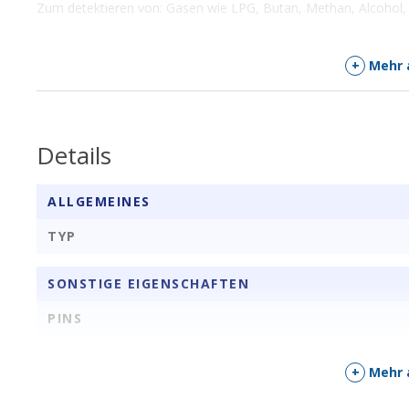
Zum detektieren von: Gasen wie LPG, Butan, Methan, Alcohol, 
+
Mehr 
Details
ALLGEMEINES
TYP
SONSTIGE EIGENSCHAFTEN
PINS
+
Mehr 