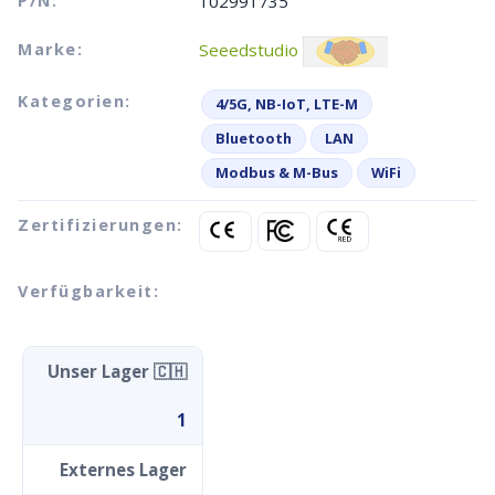
P/N:
102991735
Marke:
Seeedstudio
Kategorien:
4/5G, NB-IoT, LTE-M
Bluetooth
LAN
Modbus & M-Bus
WiFi
Zertifizierungen:
Verfügbarkeit:
Unser Lager 🇨🇭
1
Externes Lager