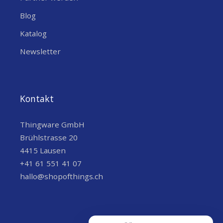
Zellulär
Cat 1 Modul
Blog
LoRa
Unterstützt*
Katalog
Schnittstelle
Newsletter
Ethernet
100M RJ45 *1
USB
USB2.0 A*1
Kontakt
CAN BUS
CAN BUS *1 (Isoliert)
Thingware GmbH
RS Seriennummer
RS485 *1 (Isoliert)
Brühlstrasse 20
4 (isoliert) an Bord
4415 Lausen
+41 61 551 41 07
Digitale Eingabe
DC-Eingangsspannung – 24V
hallo@shopofthings.ch
6 (isoliert)
Digitaler Ausgang