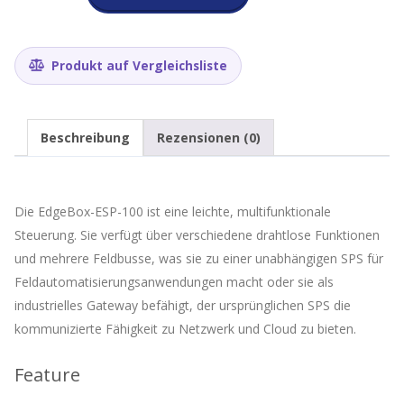
100-
Industrieller
Edge
Controller,
Produkt auf Vergleichsliste
WiFi,
BLE,
4G
LTE,
Beschreibung
Rezensionen (0)
DIO,
AIO,
Ethernet,
CAN,
Die EdgeBox-ESP-100 ist eine leichte, multifunktionale
RS485
Menge
Steuerung. Sie verfügt über verschiedene drahtlose Funktionen
und mehrere Feldbusse, was sie zu einer unabhängigen SPS für
Feldautomatisierungsanwendungen macht oder sie als
industrielles Gateway befähigt, der ursprünglichen SPS die
kommunizierte Fähigkeit zu Netzwerk und Cloud zu bieten.
Feature