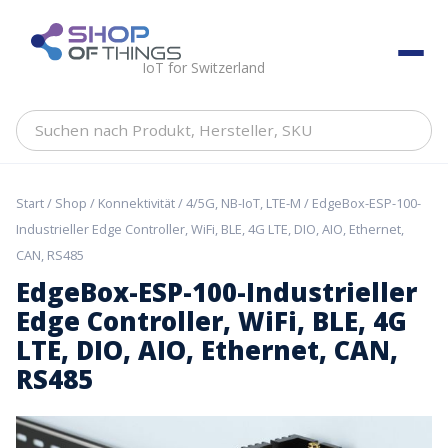
Skip
to
ShopOfThings
content
IoT for Switzerland
Suchen
nach
Produkt,
Hersteller,
Start
/
Shop
/
Konnektivität
/
4/5G, NB-IoT, LTE-M
/ EdgeBox-ESP-100-
SKU
Industrieller Edge Controller, WiFi, BLE, 4G LTE, DIO, AIO, Ethernet,
CAN, RS485
EdgeBox-ESP-100-Industrieller
Edge Controller, WiFi, BLE, 4G
LTE, DIO, AIO, Ethernet, CAN,
RS485