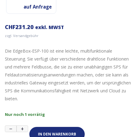
auf Anfrage
CHF
231.20
exkl. MWST
zzgl. Versandgebühr
Die EdgeBox-ESP-100 ist eine leichte, multifunktionale
Steuerung. Sie verfügt über verschiedene drahtlose Funktionen
und mehrere Feldbusse, die sie zu einer unabhängigen SPS für
Feldautomatisierungsanwendungen machen, oder sie kann als
industrielles Gateway eingesetzt werden, um der ursprünglichen
SPS die Kommunikationsfähigkeit mit Netzwerk und Cloud zu
bieten.
Nur noch 1 vorrätig
EdgeBox-
−
+
ESP-
IN DEN WARENKORB