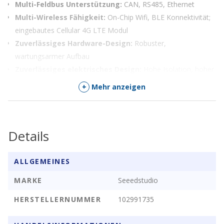
Multi-Feldbus Unterstützung:
CAN, RS485, Ethernet
Multi-Wireless Fähigkeit:
On-Chip Wifi, BLE Konnektivität;
eingebautes Cellular 4G LTE Modul
Zuverlässiges Hardware-Design:
Robuster,
wartungsarmer Aufbau
Zuverlässiges elektrisches Design:
Hohe Isolation, hoher
Überspannungs- und Kurzschlussschutz
+
Mehr anzeigen
IEC 61131-3 konforme Programmunterstützung (in
Entwicklung)
Programmierbar mit ESP-IDF
Details
Beschreibung
ALLGEMEINES
EdgeBox-ESP-100 ist ein ESP32-basierter Controller, der für
MARKE
Seeedstudio
leichte Automatisierungslösungen entwickelt wurde. Er
unterstützt analoge Eingänge, überwacht und steuert effektiv in
HERSTELLERNUMMER
102991735
einer entfernten Umgebung und ist ideal für PID-Regelkreise,