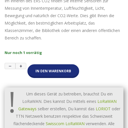
Im Inneren des ERS CO2 finden Sie interne Sensoren zur
Messung von Innentemperatur, Luftfeuchtigkeit, Licht,
Bewegung und natürlich der CO2-Werte. Dies gibt Ihnen die
Möglichkeit, den bestmöglichen Arbeitsplatz, das
Klassenzimmer, die Bibliothek oder einen anderen öffentlichen
Bereich zu schaffen.
Nur noch 1 vorrätig
Elsys
−
+
ERS
IN DEN WARENKORB
CO2
(alte
!
Version)
Menge
Um dieses Gerät zu betreiben, brauchst Du ein
LoRaWAN. Dies kannst Du mittels eines
LoRaWAN
Gateways
selber erstellen, Du kannst das
LORIOT
oder
TTN Netzwerk benutzen respektive das Schweizweit
flächendeckende
Swisscom LoRaWAN
verwenden. Alle