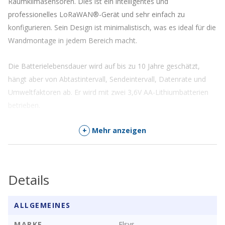
Raumklimasensoren. Dies ist ein intelligentes und
professionelles LoRaWAN®-Gerät und sehr einfach zu
konfigurieren. Sein Design ist minimalistisch, was es ideal für die
Wandmontage in jedem Bereich macht.
Die Batterielebensdauer wird auf bis zu 10 Jahre geschätzt,
hängt aber von Abtastintervall, Sendeintervall, Datenrate und
Umweltfaktoren ab. Er wird mit zwei 3,6V AA-Lithiumbatterien
betrieben.
+
Mehr anzeigen
Alle Sensoren sind mit NFC (
Near Field Communication
) zur
einfachen Konfiguration mit einem Android-Telefon
ausgestattet. Sie können die Abtastrate, Datenrate,
Verschlüsselungsschlüssel, Auslöser, Aktivierung und vieles
Details
mehr in unserer Anwendung «
Sensor Settings
» ändern. Alle
Sensoren sind auf dem LoRaWAN®-Stack von Semtech
ALLGEMEINES
aufgebaut.
MARKE
Elsys