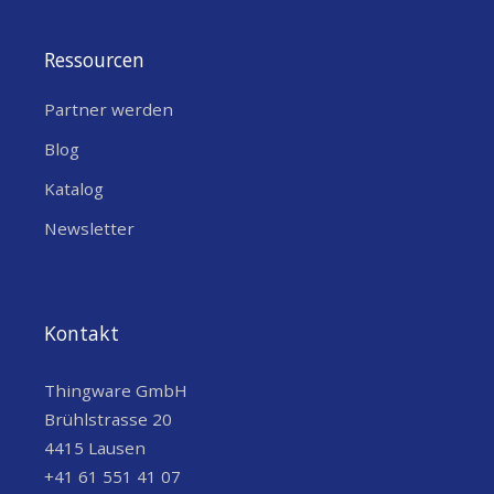
GEHÄUSE
ABS
PC
,
WIDTH (MM)
76
Ressourcen
LENGTH (MM)
76
Partner werden
HEIGHT (MM)
23
Blog
IP CODE / SCHUTZART
?
IP20
Katalog
Newsletter
HANDELSINFORMATIONEN
?
,
PRODUKTKENNZEICHE
LoRa Alliance Certified
N
?
Swisscom IoT Qualified
Kontakt
COO (COUNTRY OF
Schweden
Thingware GmbH
ORIGIN)
Brühlstrasse 20
4415 Lausen
SONSTIGE EIGENSCHAFTEN
+41 61 551 41 07
Bewegung
Gase
Licht