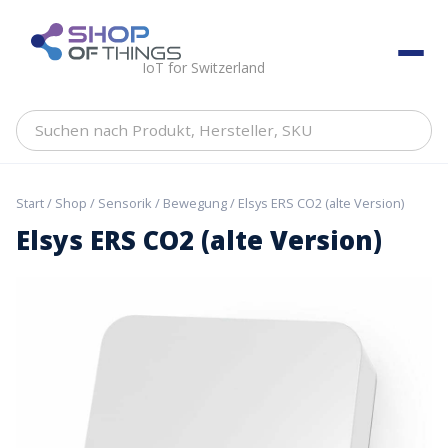
Skip
to
ShopOfThings
content
IoT for Switzerland
Suchen
nach
Produkt,
Hersteller,
Start
/
Shop
/
Sensorik
/
Bewegung
/ Elsys ERS CO2 (alte Version)
SKU
Elsys ERS CO2 (alte Version)