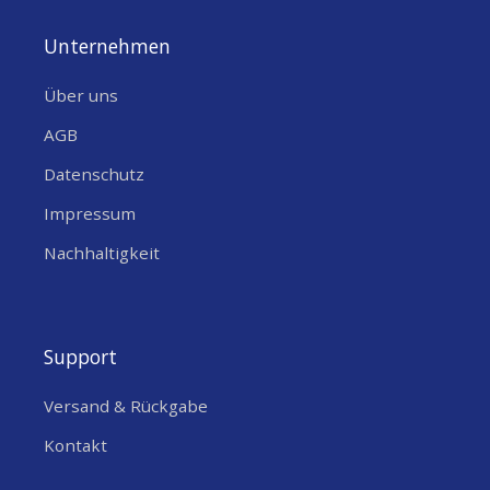
STROMVERSORGUNG
Unternehmen
STROMVERSORGUNG
Batterie
Über uns
BATTERIEN
Nein
ENTHALTEN
AGB
ANZAHL BATTERIEN
Datenschutz
2
Impressum
BATTERIETYP
?
Li-SOCL₂
Nachhaltigkeit
BATTERIEFORMAT
?
ER14505/S
BATTERIE
Ja
AUSTAUSCHBAR
Support
SPANNUNGSEINGANG
3.6
[V]
Versand & Rückgabe
Kontakt
MECHNICS/DESIGN