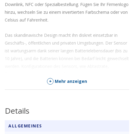
Downlink, NFC oder Spezialbestellung. Fügen Sie Ihr Firmenlogo
hinzu, wechseln Sie zu einem invertierten Farbschema oder von
Celsius auf Fahrenheit.
Das skandinavische Design macht ihn diskret einsetzbar in
Geschäfts-, öffentlichen und privaten Umgebungen. Der Sensor
ist wartungsarm dank seiner langen Batterielebensdauer (bis zu
10 Jahre), und die Batterien können bei Bedarf leicht gewechselt
werden. Konfigurationen des Sensors, wie Abtastrate,
Datenrate, Verschlüsselungsschlüssel, Auslöser, Aktivierung und
+
Mehr anzeigen
mehr, können schnell via NFC mit einem Smartphone oder über
Downlink durchgeführt werden.
Batterien sind nicht im Lieferumfang enthalten. Dieses Produkt
Details
benötigt 2 x AA 3,6V Lithium-Batterien (ER14505).
ALLGEMEINES
ZUSÄTZLICHE