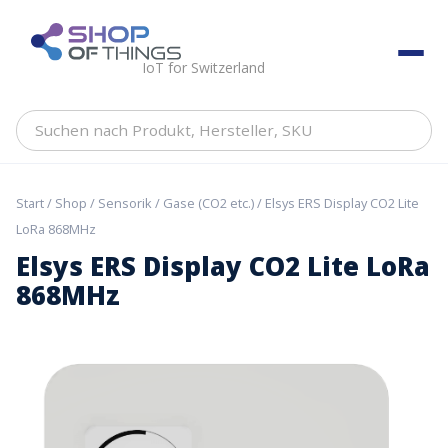
Skip
to
ShopOfThings
content
IoT for Switzerland
Suchen
nach
Produkt,
Hersteller,
Start
/
Shop
/
Sensorik
/
Gase (CO2 etc.)
/ Elsys ERS Display CO2 Lite
SKU
LoRa 868MHz
Elsys ERS Display CO2 Lite LoRa
868MHz