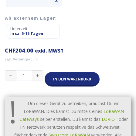
2
Ab externem Lager:
Lieferzeit
in ca. 5-15 Tagen
CHF
204.00
exkl. MWST
zzgl. Versandgebühr
Elsys
−
+
ERS
IN DEN WARENKORB
Display
CO2
!
Lite
LoRa
Um dieses Gerät zu betreiben, brauchst Du ein
868MHz
LoRaWAN. Dies kannst Du mittels eines
LoRaWAN
Menge
Gateways
selber erstellen, Du kannst das
LORIOT
oder
TTN Netzwerk benutzen respektive das Schweizweit
flächendeckende
Swisscom LoRaWAN
verwenden. Alle