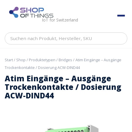
Skip
to
ShopOfThings
content
IoT for Switzerland
Suchen
nach
Produkt,
Hersteller,
Start
/
Shop
/
Produktetypen
/
Bridges
/ Atim Eingänge – Ausgänge
SKU
Trockenkontakte / Dosierung ACW-DIND44
Atim Eingänge – Ausgänge
Trockenkontakte / Dosierung
ACW-DIND44