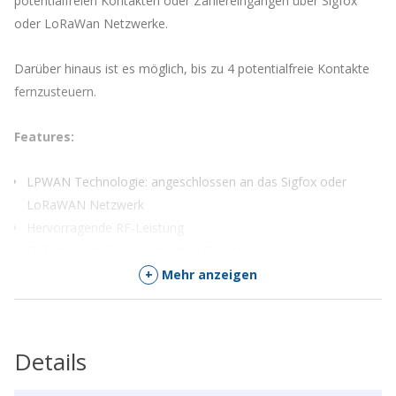
potentialfreien Kontakten oder Zählereingängen über Sigfox
oder LoRaWan Netzwerke.
Darüber hinaus ist es möglich, bis zu 4 potentialfreie Kontakte
fernzusteuern.
Features:
LPWAN Technologie: angeschlossen an das Sigfox oder
LoRaWAN Netzwerk
Hervorragende RF-Leistung
Einfache Installation, schneller Einsatz
Geringe Kosten, geringer Verbrauch
+
Mehr anzeigen
Die Datenblätter finden sie hier:
DIND44
.
Details