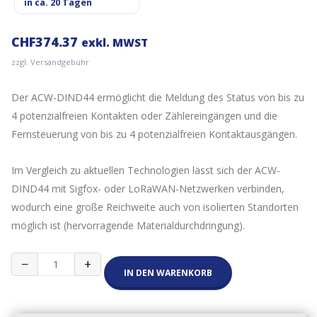
in ca. 20 Tagen
CHF
374.37
exkl. MWST
zzgl. Versandgebühr
Der ACW-DIND44 ermöglicht die Meldung des Status von bis zu
4 potenzialfreien Kontakten oder Zählereingängen und die
Fernsteuerung von bis zu 4 potenzialfreien Kontaktausgängen.
Im Vergleich zu aktuellen Technologien lässt sich der ACW-
DIND44 mit Sigfox- oder LoRaWAN-Netzwerken verbinden,
wodurch eine große Reichweite auch von isolierten Standorten
möglich ist (hervorragende Materialdurchdringung).
Atim
−
+
Eingänge
IN DEN WARENKORB
-
Ausgänge
Trockenkontakte