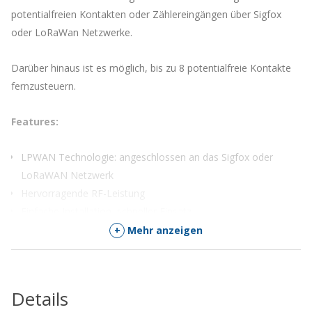
potentialfreien Kontakten oder Zählereingängen über Sigfox
oder LoRaWan Netzwerke.
Darüber hinaus ist es möglich, bis zu 8 potentialfreie Kontakte
fernzusteuern.
Features:
LPWAN Technologie: angeschlossen an das Sigfox oder
LoRaWAN Netzwerk
Hervorragende RF-Leistung
Einfache Installation, schneller Einsatz
Geringe Kosten, geringer Verbrauch
+
Mehr anzeigen
Die Datenblätter finden sie hier:
DIND88
.
Details