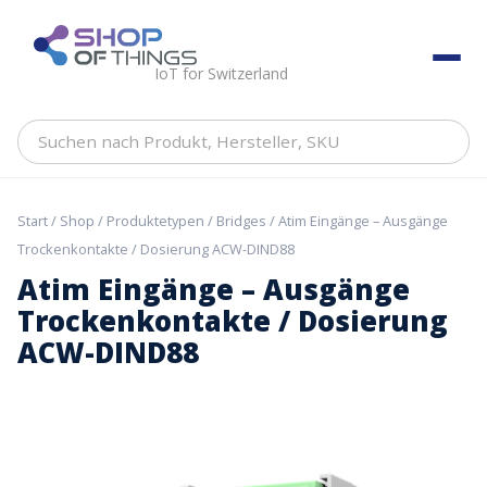
Skip
to
ShopOfThings
content
IoT for Switzerland
Suchen
nach
Produkt,
Hersteller,
Start
/
Shop
/
Produktetypen
/
Bridges
/ Atim Eingänge – Ausgänge
SKU
Trockenkontakte / Dosierung ACW-DIND88
Atim Eingänge – Ausgänge
Trockenkontakte / Dosierung
ACW-DIND88