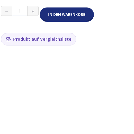
RAK
−
+
5dBi
IN DEN WARENKORB
Fiberglas-
Antenne
(863-
870MHz)
Produkt auf Vergleichsliste
Menge