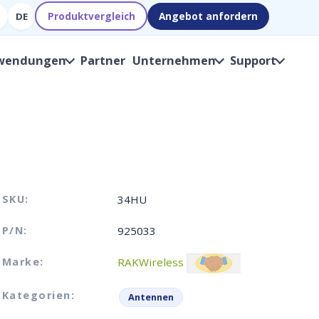
Produktvergleich
Angebot anfordern
DE
wendungen
Partner
Unternehmen
Support
SKU:
34HU
P/N:
925033
Marke:
RAKWireless
Kategorien:
Antennen