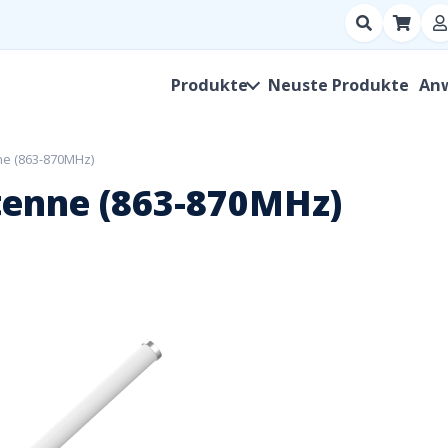
Suchen
nach
Produkt,
Produkte
Neuste Produkte
An
Hersteller,
SKU
ne (863-870MHz)
tenne (863-870MHz)