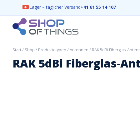
Lager – täglicher Versand
+41 61 55 14 107
Skip
to
content
ShopOfThings
Start
/
Shop
/
Produktetypen
/
Antennen
/ RAK 5dBi Fiberglas-Anten
RAK 5dBi Fiberglas-An