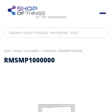
Skip
to
ShopOfThings
content
IoT for Switzerland
Suchen
nach
Produkt,
Hersteller,
Start
/
Shop
/
Hersteller
/
Teltonika
/ RMSMP1000000
SKU
RMSMP1000000