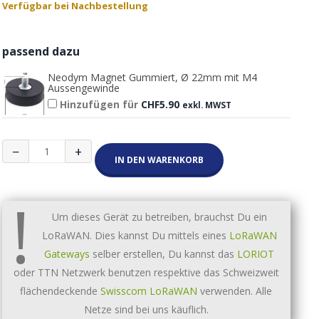
Verfügbar bei Nachbestellung
passend dazu
Neodym Magnet Gummiert, Ø 22mm mit M4
Aussengewinde
Hinzufügen für
CHF
5.90
exkl. MWST
abeeway
−
+
Industrial
IN DEN WARENKORB
Compact
Tracker
!
Menge
Um dieses Gerät zu betreiben, brauchst Du ein
LoRaWAN. Dies kannst Du mittels eines
LoRaWAN
Gateways
selber erstellen, Du kannst das
LORIOT
oder TTN Netzwerk benutzen respektive das Schweizweit
flächendeckende
Swisscom LoRaWAN
verwenden. Alle
Netze sind bei uns käuflich.