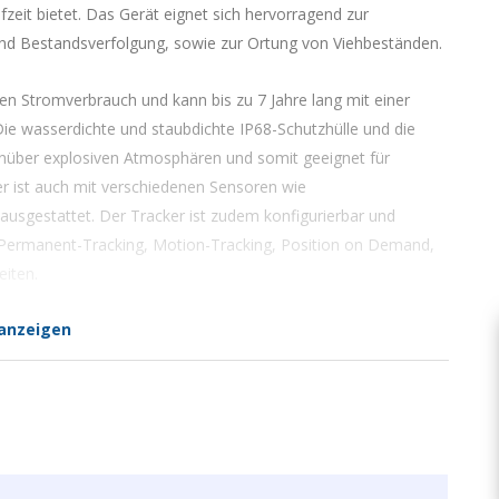
fzeit bietet. Das Gerät eignet sich hervorragend zur
 und Bestandsverfolgung, sowie zur Ortung von Viehbeständen.
en Stromverbrauch und kann bis zu 7 Jahre lang mit einer
ie wasserdichte und staubdichte IP68-Schutzhülle und die
enüber explosiven Atmosphären und somit geeignet für
er ist auch mit verschiedenen Sensoren wie
gestattet. Der Tracker ist zudem konfigurierbar und
 Permanent-Tracking, Motion-Tracking, Position on Demand,
eiten.
anzeigen
iten und ist in der Lage, dein Eigentum zu überwachen und
 der Lage, Benachrichtigungen zu senden, wenn ein Gerät
 und ist in der Lage, die Aktivität deiner Assets durch