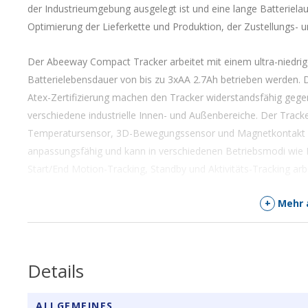
der Industrieumgebung ausgelegt ist und eine lange Batterielau
Optimierung der Lieferkette und Produktion, der Zustellungs-
Der Abeeway Compact Tracker arbeitet mit einem ultra-niedrig
Batterielebensdauer von bis zu 3xAA 2.7Ah betrieben werden. D
Atex-Zertifizierung machen den Tracker widerstandsfähig geg
verschiedene industrielle Innen- und Außenbereiche. Der Track
Temperatursensor, 3D-Bewegungssensor und Magnetkontakt aus
anpassungsfähig und kann in verschiedenen Betriebsmodi wie
Start/End Motion-Tracking, Standby und Aktivitäts-Tracking arb
+
Mehr 
Der Abeeway Compact Tracker bietet präzise Ortungsmöglichke
dessen Position in Echtzeit zu übermitteln. Der Tracker ist in
bewegt wird, eine geofencing-Zone verlassen oder betreten wird,
Bewegungssensoren zu überwachen.
Details
Die Hauptmerkmale des Compact Trackers sind:
ALLGEMEINES