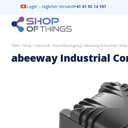
Lager – täglicher Versand
+41 61 55 14 107
Skip
to
content
ShopOfThings
Start
/
Shop
/
Sensorik
/
Beschleunigung
/ abeeway Industrial Compa
abeeway Industrial C