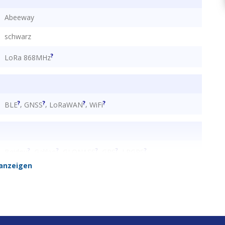
Abeeway
gen
schwarz
 Magnetkontakt
?
LoRa 868MHz
?
?
?
?
,
,
,
BLE
GNSS
LoRaWAN
WiFi
?
?
?
?
?
,
,
,
,
Beidou
Galileo
GLONASS
GPS
LPGPS
anzeigen
RSSI Signal Strength
Wi-Fi AP MAC Address Scanning
,
Ja