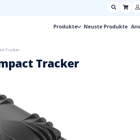
Suchen
nach
Produkt,
Produkte
Neuste Produkte
An
Hersteller,
SKU
ct Tracker
ompact Tracker