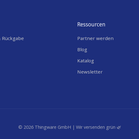
190
Ressourcen
112
& Rückgabe
Partner werden
66
Blog
33
Katalog
?
IP68
Newsletter
EC
?
?
?
?
,
,
,
,
,
CE
FCC
IC
LoRa Alliance Certified
TELEC
?
,
Swisscom IoT Qualified
Frankreich
© 2026 Thingware GmbH | Wir versenden grün 🌿
8517.6200