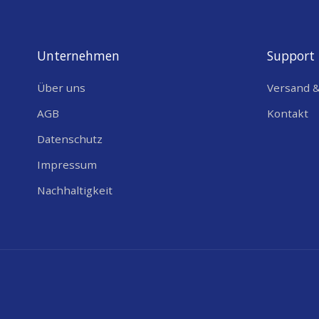
MECHNICS/DESIGN
PRODUKTGEWICHT (G)
Unternehmen
Support
WIDTH (MM)
Über uns
Versand 
LENGTH (MM)
AGB
Kontakt
HEIGHT (MM)
Datenschutz
IP CODE / SCHUTZART
Impressum
Nachhaltigkeit
HANDELSINFORMATIONEN
PRODUKTKENNZEICHEN
COO (COUNTRY OF ORIGIN)
HS CODE