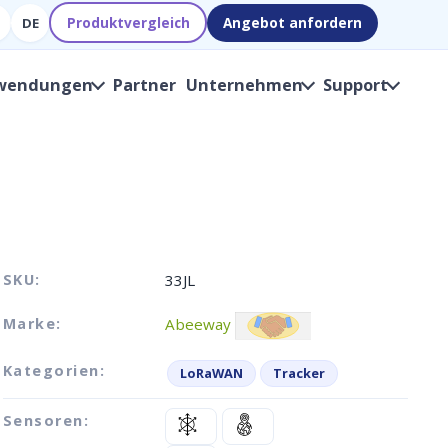
Produktvergleich
Angebot anfordern
DE
wendungen
Partner
Unternehmen
Support
SKU:
33JL
Marke:
Abeeway
Kategorien:
LoRaWAN
Tracker
Sensoren: