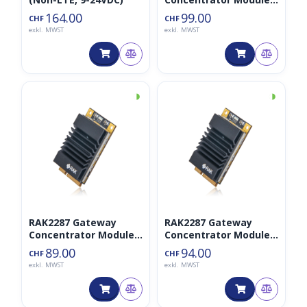
for LoRaWAN, SX1302
164.00
99.00
CHF
CHF
LoRa core (USB, GPS)
exkl. MWST
exkl. MWST
◑
◑
RAK2287 Gateway
RAK2287 Gateway
Concentrator Module
Concentrator Module
for LoRaWAN, SX1302
for LoRaWAN, SX1302
89.00
94.00
CHF
CHF
LoRa core (SPI, GPS)
LoRa core (USB, no
exkl. MWST
exkl. MWST
GPS)