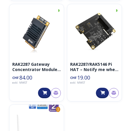
◑
◑
RAK2287 Gateway
RAK2287/RAK5146 Pi
Concentrator Module
HAT – Notify me when
for LoRaWAN, SX1302
product is available.
84.00
19.00
CHF
CHF
LoRa core (SPI, no GPS)
exkl. MWST
exkl. MWST
2