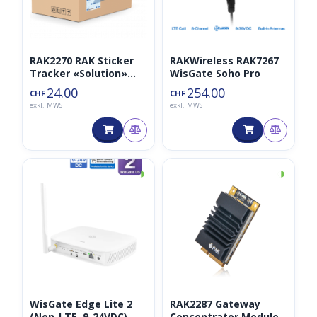
RAK2270 RAK Sticker
RAKWireless RAK7267
Tracker «Solution»
WisGate Soho Pro
inkl. Trackpac 1 Jahr
24.00
254.00
CHF
CHF
exkl. MWST
exkl. MWST
◑
◑
WisGate Edge Lite 2
RAK2287 Gateway
(Non-LTE, 9-24VDC)
Concentrator Module