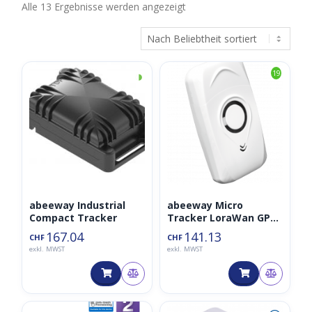
Nach
Alle 13 Ergebnisse werden angezeigt
Beliebtheit
sortiert
◑
19
abeeway Industrial
abeeway Micro
Compact Tracker
Tracker LoraWan GPS
Tracker V3
167.04
141.13
CHF
CHF
exkl. MWST
exkl. MWST