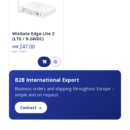
WisGate Edge Lite 2
(LTE / 9-24VDC)
247.00
CHF
exkl. MWST
B2B International Export
Business orders and shipping throughout Europe –
simple and on request.
Contact →