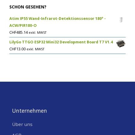
SCHON GESEHEN?
Atim IP55 Wand-Infrarot-Detektionssensor 180° -
ACW/PIR180-O
CHF
485.14
exkl. MWST
LilyGo TTGO ESP32 Mini32 Development Board T7 V1.4
CHF
13.00
exkl. MWST
Unternehmen
Über uns