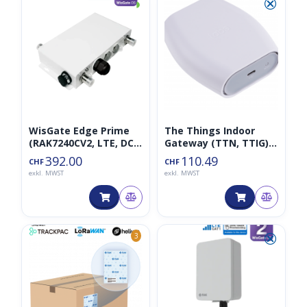
◑
⮿
WisGate Edge Prime
The Things Indoor
(RAK7240CV2, LTE, DC
Gateway (TTN, TTIG),
868MHz)
EU868, 8-Kanal-
392.00
110.49
CHF
CHF
LoRaWAN-Gateway
exkl. MWST
exkl. MWST
basierend auf SX1308
⮿
3