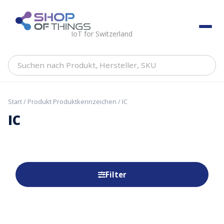
Skip
to
ShopOfThings
content
IoT for Switzerland
Suchen
nach
Produkt,
Hersteller,
Start
/ Produkt Produktkennzeichen / IC
SKU
IC
Filter