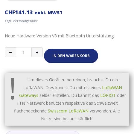
CHF
141.13
exkl. MWST
zzgl. Versandgebühr
Neue Hardware Version V3 mit Bluetooth Unterstützung
abeeway
−
+
Micro
IN DEN WARENKORB
Tracker
LoraWan
!
GPS
Tracker
Um dieses Gerät zu betreiben, brauchst Du ein
V3
LoRaWAN. Dies kannst Du mittels eines
LoRaWAN
Menge
Gateways
selber erstellen, Du kannst das
LORIOT
oder
TTN Netzwerk benutzen respektive das Schweizweit
flächendeckende
Swisscom LoRaWAN
verwenden. Alle
Netze sind bei uns käuflich.