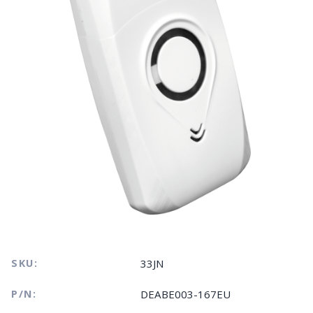
SKU:
33JN
P/N:
DEABE003-167EU