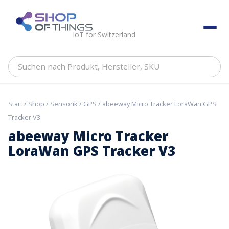
Skip
to
ShopOfThings
content
IoT for Switzerland
Suchen
nach
Produkt,
Hersteller,
Start
/
Shop
/
Sensorik
/
GPS
/ abeeway Micro Tracker LoraWan GPS
SKU
Tracker V3
abeeway Micro Tracker
LoraWan GPS Tracker V3